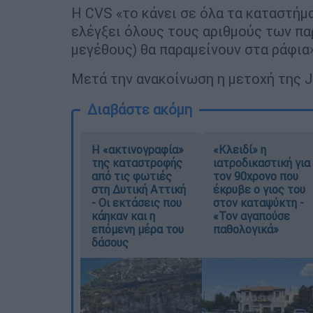
Η CVS «το κάνει σε όλα τα καταστήματ
ελέγξει όλους τους αριθμούς των πα
μεγέθους) θα παραμείνουν στα ράφια
Μετά την ανακοίνωση η μετοχή της 
Διαβάστε ακόμη
Η «ακτινογραφία»
«Κλειδί» η
της καταστροφής
ιατροδικαστική για
από τις φωτιές
τον 90χρονο που
στη Δυτική Αττική
έκρυβε ο γιος του
- Οι εκτάσεις που
στον καταψύκτη -
κάηκαν και η
«Τον αγαπούσε
επόμενη μέρα του
παθολογικά»
δάσους