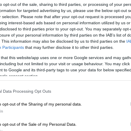
to opt-out of the sale, sharing to third parties, or processing of your per
formation for targeted advertising by us, please use the below opt-out s
r selection. Please note that after your opt-out request is processed y
eing interest-based ads based on personal information utilized by us or
disclosed to third parties prior to your opt-out. You may separately opt-
losure of your personal information by third parties on the IAB’s list of
. This information may also be disclosed by us to third parties on the
IA
Participants
that may further disclose it to other third parties.
 το ΕΘΝΟΣ στη Google
 that this website/app uses one or more Google services and may gath
including but not limited to your visit or usage behaviour. You may click 
orp ανακοίνωσε την Πέμπτη ότι
αποσύρει
 to Google and its third-party tags to use your data for below specifi
λόγους, όλες τις συσκευασίες παιδικού
ogle consent section.
on
, σε συσκευασία των 600 γραμμαρίων.
l Data Processing Opt Outs
έτωπη με χιλιάδες αγωγές για σειρά
ερασμένη εβδομάδα ότι αποσύρει περίπου
o opt-out of the Sharing of my personal data.
ας στις Ηνωμένες Πολιτείες αφού
In
ατα που ελήφθησαν από ένα μπουκάλι το
o opt-out of the Sale of my Personal Data.
σύμφωνα με το ΑΠΕ.