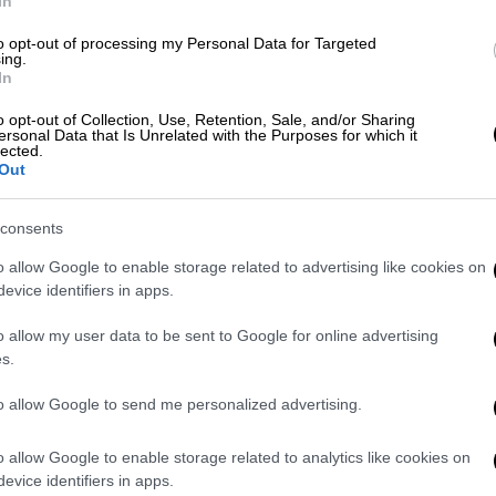
In
ε την εθελοντική ανάκληση του προϊόντος
to opt-out of processing my Personal Data for Targeted
τήματά της, καθώς και από τον εμπορικό
ing.
In
o opt-out of Collection, Use, Retention, Sale, and/or Sharing
ράσει θα πρέπει
να σταματήσουν τη χρήση
ersonal Data that Is Unrelated with the Purposes for which it
lected.
κείο για να αποζημιωθούν.
Out
consents
o allow Google to enable storage related to advertising like cookies on
evice identifiers in apps.
o allow my user data to be sent to Google for online advertising
s.
to allow Google to send me personalized advertising.
o allow Google to enable storage related to analytics like cookies on
evice identifiers in apps.