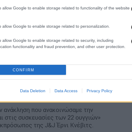
o allow Google to enable storage related to functionality of the website
o allow Google to enable storage related to personalization.
o allow Google to enable storage related to security, including
ohnson & Johnson - Τι λέει η εταιρεία
cation functionality and fraud prevention, and other user protection.
ohnson & Johnson - Τι λέει η εταιρεία
εί το εμβληματικό προϊόν της για πιθανή
ινογόνο ουσία
που έχει συνδεθεί με το
CONFIRM
αμερικανικές αρχές ανακοινώνουν ότι
Data Deletion
Data Access
Privacy Policy
ην ανάκληση που ανακοινώσαμε την
ι στις συσκευασίες των 22 ουγγιών»
 εκπρόσωπος της J&J Έρνι Κνέβιτς.