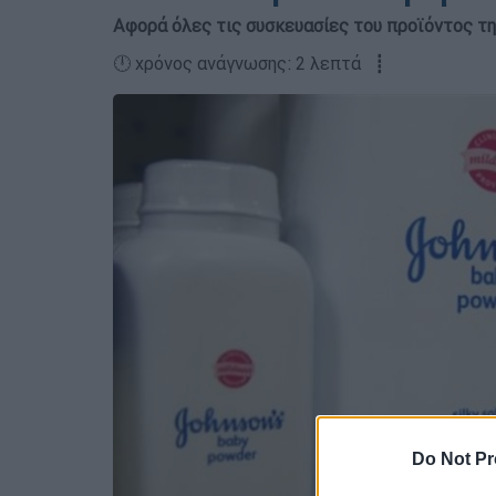
Αφορά όλες τις συσκευασίες του προϊόντος τη
🕛 χρόνος ανάγνωσης: 2 λεπτά ┋
Do Not Pr