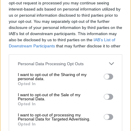
opt-out request is processed you may continue seeing
interest-based ads based on personal information utilized by
us or personal information disclosed to third parties prior to
your opt-out. You may separately opt-out of the further
disclosure of your personal information by third parties on the
IAB’s list of downstream participants. This information may
also be disclosed by us to third parties on the
IAB’s List of
Downstream Participants
that may further disclose it to other
third parties.
Please note that this website/app uses one or more Google
Personal Data Processing Opt Outs
Ελλάδα
|
20.05.2023 15:32
services and may gather and store information including but
Επανέρχεται το σενάριο για αστικά
not limited to your visit or usage behaviour. You may click to
I want to opt-out of the Sharing of my
personal data.
διόδια σε Αθήνα και Θεσσαλονίκη - Το
grant or deny consent to Google and its third-party tags to
Opted In
use your data for below specified purposes in below Google
Εθνικό Σχέδιο Ηλεκτροκίνησης και το
consent section.
I want to opt-out of the Sale of my
μέτρο της απόσυρσης οχημάτων
Personal Data.
Opted In
Την επαναφορά του μέτρου της απόσυρσης
οχημάτων αλλά και της θεσμοθέτησης
I want to opt-out of processing my
Personal Data for Targeted Advertising.
αστικών διοδίων, επαναφέρουν στο τραπέζι
Opted In
τα συναρμόδια υπουργεία