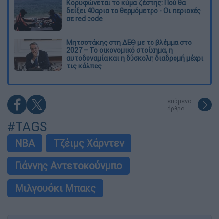
Κορυφώνεται το κύμα ζέστης: Πού θα
δείξει 40αρια το θερμόμετρο - Οι περιοχές
σε red code
Μητσοτάκης στη ΔΕΘ με το βλέμμα στο
2027 – Το οικονομικό στοίχημα, η
αυτοδυναμία και η δύσκολη διαδρομή μέχρι
τις κάλπες
επόμενο
άρθρο
#TAGS
NBA
Τζέιμς Χάρντεν
Γιάννης Αντετοκούνμπο
Μιλγουόκι Μπακς