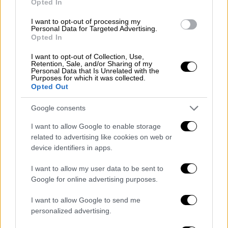
Opted In
Από το Χιούστον ο Ουέστμπρουκ είχε 24
I want to opt-out of processing my
πόντους και 16 ριμπάουντ, ο Χάρντεν 19
Personal Data for Targeted Advertising.
Opted In
πόντους και 14 ασίστ, ο Τάκερ 17 πόντους
και ο Καπέλα 13 πόντους και 12 ριμπάουντ.
I want to opt-out of Collection, Use,
Retention, Sale, and/or Sharing of my
Personal Data that Is Unrelated with the
Τα δωδεκάλεπτα
: 30-23, 66-50, 87-78, 111-
Purposes for which it was collected.
117
Opted Out
ΡΟΚΕΤΣ
: Τάκερ 17 (5 τρίποντα, 7 ριμπάουντ),
Google consents
Χάουζ 8 (2), Καπέλα 13 (12 ριμπάουντ),
I want to allow Google to enable storage
Γουέστμπρουκ 24 (3 τρίποντα, 16 ριμπάουντ,
related to advertising like cookies on web or
7 ασίστ), Χάρντεν 19 (2/13 σουτ, 14/14 βολές,
device identifiers in apps.
7 ριμπάουντ, 14 ασίστ, 7 λάθη), Σεφολόσα,
I want to allow my user data to be sent to
Τσάντλερ 10, Ρίβερς 3, ΜάκΛεμορ 6 (2),
Google for online advertising purposes.
Γκόρντον 11 (4/19 σουτ, 3 τρίποντα)
I want to allow Google to send me
ΜΠΑΚΣ
: Γ. Αντετοκούνμπο 30 (9/12 δίποντα,
personalized advertising.
2/5 τρίποντα, 6/11 βολές, 13 ριμπάουντ, 11