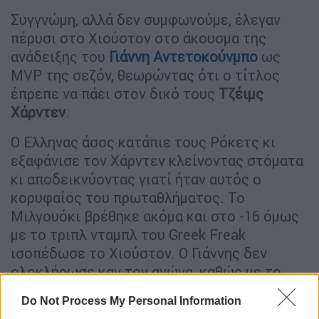
Συγγνώμη, αλλά δεν συμφωνούμε, έλεγαν
πέρυσι στο Χιούστον στο άκουσμα της
ανάδειξης του
Γιάννη Αντετοκούνμπο
ως
MVP της σεζόν, θεωρώντας ότι ο τίτλος
έπρεπε να πάει στον δικό τους
Τζέιμς
Χάρντεν
.
Ο Ελληνας άσος κατάπιε τους Ρόκετς κι
εξαφάνισε τον Χάρντεν κλείνοντας στόματα
κι αποδεικνύοντας γιατί ήταν αυτός ο
κορυφαίος του πρωταθλήματος. Το
Μιλγουόκι βρέθηκε ακόμα και στο -16 όμως
με το τριπλ νταμπλ του Greek Freak
ισοπέδωσε το Χιούστον. Ο Γιάννης δεν
ολοκλήρωσε καν τον αγώνα, καθώς με το
σκορ στο 95-101 και πέντε λεπτά για το
Do Not Process My Personal Information
τέλος, αποβλήθηκε με έξι φάουλ.