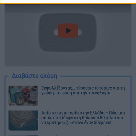
video
Διαβάστε ακόμη
Ξεφυλλίζοντας... τέσσερις ιστορίες για τη
γνώση, τη φύση και την τεχνολογία
Απίστευτη ιστορία στην Ελλάδα – Πώς μια
μπάλα ταξίδεψε στη θάλασσα 80 μίλια για
να κρατήσει ζωντανό έναν 30χρονο!