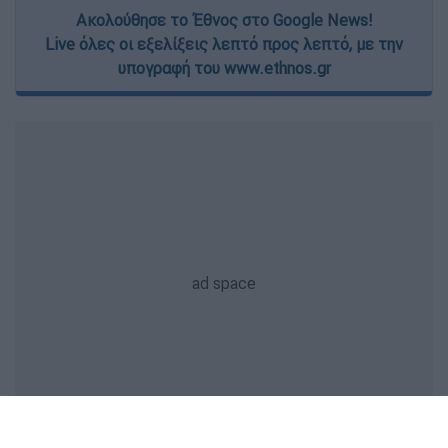
Ακολούθησε το Έθνος στο Google News!
Live όλες οι εξελίξεις λεπτό προς λεπτό, με την
υπογραφή του www.ethnos.gr