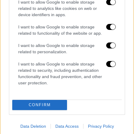
I want to allow Google to enable storage
ασίστ, 1 κλέψιμο, 1 κόψιμο), Μίντλετον 11
related to analytics like cookies on web or
(4/16 σουτ, 3 τρίποντα, 8 ριμπάουντ), Μ.
device identifiers in apps.
Λόπεζ 11 (1), Μπλέντσο 11 (2), Μάθιους 14
I want to allow Google to enable storage
(2), Ιλιασόβα 13 (1 τρίποντο, 11 ριμπάουντ), Ρ.
related to functionality of the website or app.
Λόπεζ 2, Χιλ 8 (2), Μπράουν 2, Κόναγκτον 10
(2), Κόρβερ 5 (1)
I want to allow Google to enable storage
related to personalization.
I want to allow Google to enable storage
related to security, including authentication
functionality and fraud prevention, and other
user protection.
video
CONFIRM
Data Deletion
Data Access
Privacy Policy