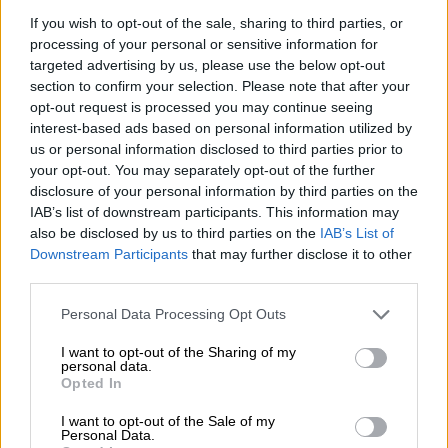
If you wish to opt-out of the sale, sharing to third parties, or
Ο Ουέστμπρουκ προσπάθησε να ανατρέψει
processing of your personal or sensitive information for
μόνος του την κατάσταση για τους Ρόκετς,
targeted advertising by us, please use the below opt-out
είχε 12 από τους πρώτους 13 πόντους του
section to confirm your selection. Please note that after your
Χιούστον στο τέταρτο δεκάλεπτο αλλά δεν
opt-out request is processed you may continue seeing
ήταν αρκετός. Οι Μπακς παρά την απουσία
interest-based ads based on personal information utilized by
us or personal information disclosed to third parties prior to
του ηγέτη τους έδειξαν πυγμή και πρώτα με
your opt-out. You may separately opt-out of the further
τον Μπρουκ Λόπεζ που έκανε το 109-115
disclosure of your personal information by third parties on the
στα 39 δευτερόλεπτα και λίγο αργότερα με
IAB’s list of downstream participants. This information may
τον Ιλιασόβα (111-117) στα 14’’ πριν το
also be disclosed by us to third parties on the
IAB’s List of
Downstream Participants
that may further disclose it to other
τέλος, πήραν μία τεράστια νίκη μέσα στο
third parties.
Χιούστον.
Please note that this website/app uses one or more Google
Personal Data Processing Opt Outs
Ο Γιάννης Αντετοκούνμπο είχε 30 πόντους
services and may gather and store information including but
(6/11β., 9/12διπ., 2/5τρ.), 13 ριμπάουντ και 11
not limited to your visit or usage behaviour. You may click to
I want to opt-out of the Sharing of my
personal data.
grant or deny consent to Google and its third-party tags to
ασίστ σε 28 λεπτά συμμετοχής, ο Μάθιους
Opted In
use your data for below specified purposes in below Google
14, ο Ιλιασόβα 13 ενώ οι Μίλντετον, Μπρουκ
consent section.
I want to opt-out of the Sale of my
Λόπεζ και Μπλέντσο είχαν από 11 έκαστος.
Personal Data.