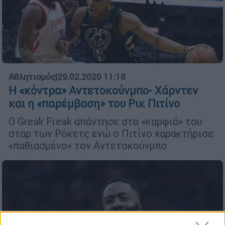
Αθλητισμός
|
29.02.2020 11:18
Η «κόντρα» Αντετοκούνμπο- Χάρντεν
και η «παρέμβαση» του Ρικ Πιτίνο
Ο Greak Freak απάντησε στα «καρφιά» του
σταρ των Ρόκετς ενώ ο Πιτίνο χαρακτήρισε
«παθιασμένο» τον Αντετοκούνμπο