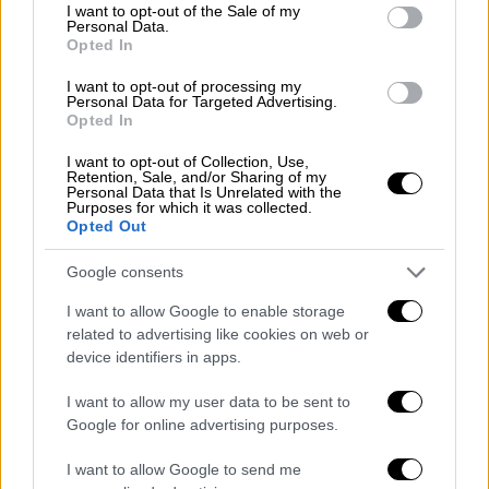
consent section.
I want to opt-out of the Sale of my
Personal Data.
Opted In
I want to opt-out of processing my
Personal Data for Targeted Advertising.
Opted In
I want to opt-out of Collection, Use,
Retention, Sale, and/or Sharing of my
Personal Data that Is Unrelated with the
Αθλητισμός
|
31.10.2019 09:14
Purposes for which it was collected.
Opted Out
ΝΒΑ: 59π. ο Χάρντεν στο ματς της
χρονιάς - Ουίζαρντς-Ρόκετς 158-159
Google consents
(vids)
I want to allow Google to enable storage
Και δεν πήγαν καν στην παράταση...
related to advertising like cookies on web or
device identifiers in apps.
I want to allow my user data to be sent to
Google for online advertising purposes.
I want to allow Google to send me