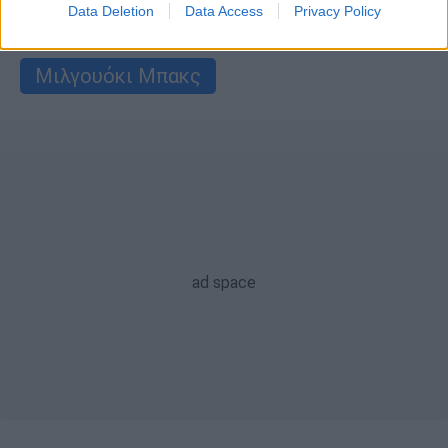
Data Deletion
Data Access
Privacy Policy
Κέβιν Ντουράντ
Λούκα Ντόντσιτς
Μιλγουόκι Μπακς