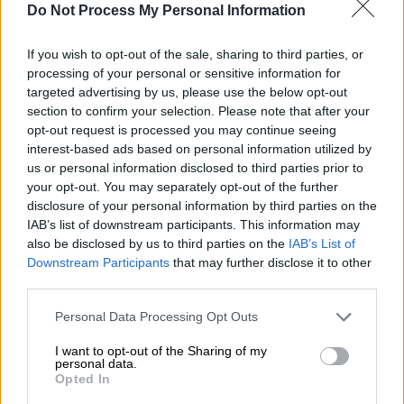
Do Not Process My Personal Information
If you wish to opt-out of the sale, sharing to third parties, or
processing of your personal or sensitive information for
targeted advertising by us, please use the below opt-out
section to confirm your selection. Please note that after your
Αθλητισμός
|
04.12.2019 15:22
opt-out request is processed you may continue seeing
interest-based ads based on personal information utilized by
NBA: Απίστευτο μπάχαλο με κάρφωμα
us or personal information disclosed to third parties prior to
του Χάρντεν που δεν μέτρησε (vid)
your opt-out. You may separately opt-out of the further
disclosure of your personal information by third parties on the
Ο σούπερ σταρ των Ρόκετς πέτυχε κανονικά
IAB’s list of downstream participants. This information may
καλάθι, οι διαιτητές δεν το κατάλαβαν και
also be disclosed by us to third parties on the
IAB’s List of
δεν το μέτρησαν - Ενσταση του Χιούστον
Downstream Participants
that may further disclose it to other
για την ήττα από τους Σπερς για επανάληψη
third parties.
ή νίκη
Please note that this website/app uses one or more Google
Personal Data Processing Opt Outs
services and may gather and store information including but
not limited to your visit or usage behaviour. You may click to
I want to opt-out of the Sharing of my
personal data.
grant or deny consent to Google and its third-party tags to
Opted In
use your data for below specified purposes in below Google