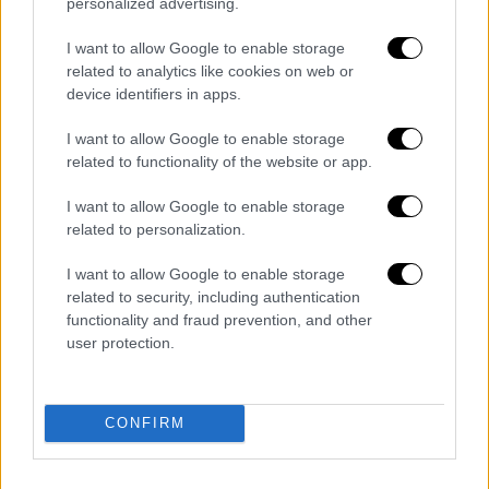
personalized advertising.
I want to allow Google to enable storage
related to analytics like cookies on web or
device identifiers in apps.
Αθλητισμός
|
25.10.2019 09:32
I want to allow Google to enable storage
related to functionality of the website or app.
ΝΒΑ: Πρεμιέρα για τον σούπερ
Αντετοκούνμπο - Διέλυσε τους Ρόκετς
I want to allow Google to enable storage
(vid)
related to personalization.
Αρχισε τη χρονιά με τριπλ-νταμπλ ο Γιάννης!
I want to allow Google to enable storage
related to security, including authentication
functionality and fraud prevention, and other
περισσότερα άρθρα
user protection.
ΑΛΛΑ #TAGS
NBA
Γιάννης Αντετοκούνμπο
CONFIRM
Χιούστον Ρόκετς
ΛεΜπρόν Τζέιμς