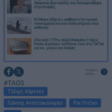
38χρονης Βρετανίδας που δολοφονήθηκε
στην Κυψέλη
Ντύθηκε «Χάρος», ανέβηκε στην οροφή
νοσοκομείου και κοιτούσε επίμονα τους
ασθενείς
«Όχι γκέι 17 Pro, αλλά σπασμένο 11άρι»:
Ρώσοι διαλύουν τα iPhone τους στο TikTok
για να... γίνουν πιο άνδρες
επόμενο
άρθρο
#TAGS
Τζέιμς Χάρντεν
Γιάννης Αντετοκούνμπο
Ρικ Πιτίνο