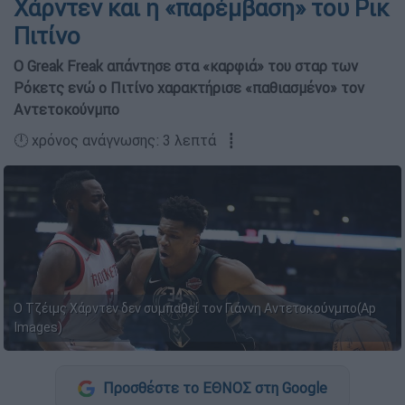
Χάρντεν και η «παρέμβαση» του Ρικ
Πιτίνο
Ο Greak Freak απάντησε στα «καρφιά» του σταρ των
Ρόκετς ενώ ο Πιτίνο χαρακτήρισε «παθιασμένο» τον
Αντετοκούνμπο
🕛 χρόνος ανάγνωσης: 3 λεπτά ┋
O Τζέιμς Χάρντεν δεν συμπαθεί τον Γιάννη Αντετοκούνμπο(Ap
Images)
Προσθέστε το ΕΘΝΟΣ στη Google