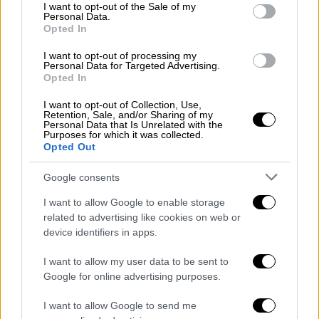
παιχνίδι μου, τα σουτ από μέση απόσταση, τα
consent section.
I want to opt-out of the Sale of my
Personal Data.
τρίποντα, να δίνω σκριν και να ρολάρω πιο
Opted In
γρήγορα και να δίνω σωστές πάσες. Είναι
δύσκολο να τρέχω με όλη μου την δύναμη και
I want to opt-out of processing my
Personal Data for Targeted Advertising.
να προσπαθώ να δώσω σωστή πάσα στην
Opted In
γωνία.
I want to opt-out of Collection, Use,
Retention, Sale, and/or Sharing of my
Προσπαθώ να είμαι πιο ακριβής και είναι
Personal Data that Is Unrelated with the
Purposes for which it was collected.
πολλά πράγματα που ακόμα προσθέτω και
Opted Out
ελπίζω όταν τα βάλω όλα αυτά, θα είμαι πιο
Google consents
ολοκληρωμένος παίκτης και θα είμαι
καλύτερος και θα μπορώ να βοηθήσω την
I want to allow Google to enable storage
ομάδα μου να κερδίσει κάνοντας πιο εύκολο
related to advertising like cookies on web or
device identifiers in apps.
το παιχνίδι». Νωρίτερα ο διεθνής Έλληνας
φόργουορντ είχε δηλώσει:
«
«Απλά
I want to allow my user data to be sent to
προσπαθώ να κάνω την δουλειά μου, η οποία
Google for online advertising purposes.
είναι να κερδίζω αγώνες και να γυρνάω στο
I want to allow Google to send me
σπίτι μου, την οικογένεια μου και το παιδί