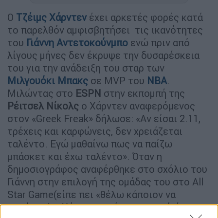
Ο
Τζέιμς Χάρντεν
έχει αρκετές φορές κατά
το παρελθόν αμφισβητήσει τις ικανότητες
του
Γιάννη Αντετοκούνμπο
ενώ πριν από
λίγους μήνες δεν έκρυψε την δυσαρέσκεια
του για την ανάδειξη του σταρ των
Μιλγουόκι Μπακς
σε MVP του
ΝΒΑ
.
Μιλώντας στο
ESPN
στην εκπομπή της
Ρέιτσελ Νίκολς
ο Χάρντεν αναφερόμενος
στον «Greek Freak» δήλωσε: «Αν είσαι 2.11,
τρέχεις και καρφώνεις, δεν χρειάζεται
ταλέντο. Εγώ μαθαίνω πως να παίζω
μπάσκετ και έχω ταλέντο». Όταν η
δημοσιογράφος αναφέρθηκε στο σχόλιο του
Γιάννη στην επιλογή της ομάδας του στο All
Star Game(είπε πει «θέλω κάποιον να
πασάρει») ο Χάρντεν απάντησε:« εγώ έχω