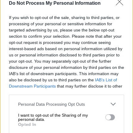
περισσότερες ασίστ από αυτόν».
Do Not Process My Personal Information
Μετά την νίκη των Μπακς επί των Θάντερ με
If you wish to opt-out of the sale, sharing to third parties, or
133-86 στο οποίο ο Αντετοκούνμπο είχε σε
processing of your personal or sensitive information for
27 λεπτά συμμετοχής, 32 πόντους, 13
targeted advertising by us, please use the below opt-out
ριμπάουντ και 3 ασίστ, ο Γιάννης απαντώντας
section to confirm your selection. Please note that after your
opt-out request is processed you may continue seeing
στον Χάρντεν είπε: «Σίγουρα το παιχνίδι μου
interest-based ads based on personal information utilized by
δεν είναι μόνο δύναμη. Ήρθα όταν ήμουν 18
us or personal information disclosed to third parties prior to
χρονών και 81 κιλά, οπότε ήταν δύσκολο να
your opt-out. You may separately opt-out of the further
τα βάλω με τους ψηλούς. Αλλά προφανώς θα
disclosure of your personal information by third parties on the
IAB’s list of downstream participants. This information may
υπάρξουν στιγμές που θα χρησιμοποιήσεις
also be disclosed by us to third parties on the
IAB’s List of
την δύναμη πάνω σε μερικούς.
Downstream Participants
that may further disclose it to other
third parties.
Όπως κάνει ο ΛεΜπρον, έκαναν οι Τζόρνταν,
Κόμπι, Σακίλ, όλοι αυτοί είχαν πολλές
Please note that this website/app uses one or more Google
Personal Data Processing Opt Outs
services and may gather and store information including but
επαφές στο παιχνίδι τους. Έκαναν αισθητή
not limited to your visit or usage behaviour. You may click to
I want to opt-out of the Sharing of my
την παρουσία τους στην ρακέτα, αλλά
personal data.
grant or deny consent to Google and its third-party tags to
Opted In
προφανώς προσπαθώ να δουλεύω το
use your data for below specified purposes in below Google