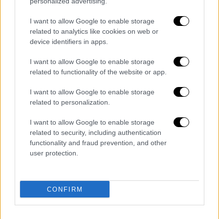
personalized advertising.
μου. Αν αυτό πιστεύει, αυτό πιστεύει».
I want to allow Google to enable storage
Ο
Ρικ Πιτίνο
παρακολουθώντας αυτές τις
related to analytics like cookies on web or
εκατέρωθεν τοποθετήσεις έσπευσε να
device identifiers in apps.
πάρει το μέρος του Αντετοκούνμπο
I want to allow Google to enable storage
γράφοντας στο twitter: «Ο Γιάννης
related to functionality of the website or app.
Αντετοκούνμπο είναι παθιασμένος,
πεινασμένος και αποφασισμένος. Όλη η
I want to allow Google to enable storage
Ελλάδα σε αγαπά. Ως Αμερικανός σε θαυμάζω
related to personalization.
τόσο πολύ. Κόψε κ@λους μεγάλε φίλε μου».
I want to allow Google to enable storage
related to security, including authentication
https://twitter.com/Itamar1710/status/12334
functionality and fraud prevention, and other
user protection.
.
@Giannis_An34
is passionate,
hungry, and driven. All of Greece
loves you. As an American I admire
CONFIRM
you so much. Kick ass big fella!
— Rick Pitino (@RealPitino)
February