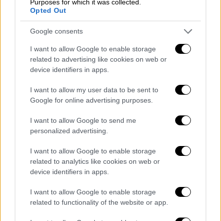
Purposes for which it was collected.
σκοράροντας συνολικά 50 πόντους (!)
Opted Out
γελούσε με το περιστατικό.
Google consents
Με μια τρομερή αντεπίθεση ωστόσο οι
Σπερς όχι μόνο ισοφάρισαν στέλνοντας το
I want to allow Google to enable storage
related to advertising like cookies on web or
ματς στην παράταση αλλά κέρδισαν κιόλας
device identifiers in apps.
με 135-133. Πλέον οι Ρόκετς ζητούν επίσημα
από το ΝΒΑ είτε να κερδίσουν στα χαρτιά
I want to allow my user data to be sent to
τον αγώνα, είτε να παιχτούν τα τελευταία
Google for online advertising purposes.
7'50'' με το σκορ στο 89-106.
I want to allow Google to send me
personalized advertising.
Δείτε την απίθανη φάση που προκάλεσε το
μπάχαλο
I want to allow Google to enable storage
related to analytics like cookies on web or
device identifiers in apps.
I want to allow Google to enable storage
related to functionality of the website or app.