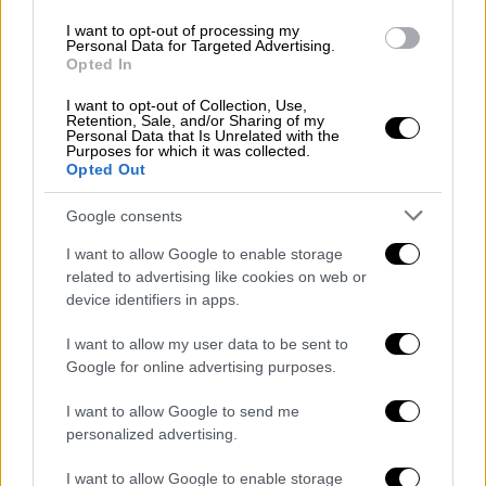
χαρταετός την Καθαρά Δευτέρα
I want to opt-out of processing my
Personal Data for Targeted Advertising.
Τι ακριβώς ήθελε να πει η κυρία Κοτανίδου
Opted In
για την κόπωση στην επιτροπή; Οτι έστειλαν
I want to opt-out of Collection, Use,
στα βράχια τη χώρα και τους πολίτες της; Η
Retention, Sale, and/or Sharing of my
Personal Data that Is Unrelated with the
κατάσταση είναι ιδιαιτέρως σοβαρή
Purposes for which it was collected.
Opted Out
Google consents
I want to allow Google to enable storage
related to advertising like cookies on web or
device identifiers in apps.
I want to allow my user data to be sent to
Google for online advertising purposes.
I want to allow Google to send me
personalized advertising.
Αθλητισμός
|
11.03.2021 22:23
Europa League: Σε ματσάρα η Μίλαν
I want to allow Google to enable storage