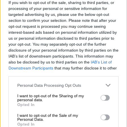
επίσημα ο νο1 covid-free προορισμός
If you wish to opt-out of the sale, sharing to third parties, or
processing of your personal or sensitive information for
Δεν έχει αντίπαλο και υπάρχει λόγος γι’
targeted advertising by us, please use the below opt-out
αυτό.
section to confirm your selection. Please note that after your
opt-out request is processed you may continue seeing
interest-based ads based on personal information utilized by
us or personal information disclosed to third parties prior to
your opt-out. You may separately opt-out of the further
disclosure of your personal information by third parties on the
IAB’s list of downstream participants. This information may
also be disclosed by us to third parties on the
IAB’s List of
Downstream Participants
that may further disclose it to other
third parties.
Please note that this website/app uses one or more Google
Personal Data Processing Opt Outs
services and may gather and store information including but
not limited to your visit or usage behaviour. You may click to
I want to opt-out of the Sharing of my
personal data.
grant or deny consent to Google and its third-party tags to
Opted In
use your data for below specified purposes in below Google
consent section.
I want to opt-out of the Sale of my
Απόψεις
|
11.03.2021 22:26
Personal Data.
Opted In
Κάτι δεν πάει καλά και δεν είναι μόνο ο