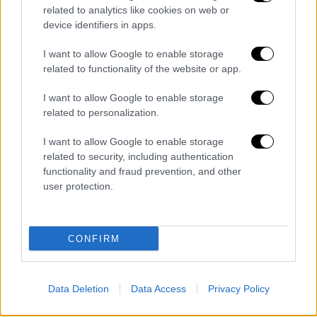
ισοφάρισε τη Γιουνάιτεντ στο 92' -
related to analytics like cookies on web or
Προβάδισμα Αγιαξ, Βιγιαρεάλ
device identifiers in apps.
Η Γιουνάιτεντ ήταν αγκαλιά με το
I want to allow Google to enable storage
προβάδισμα πρόκρισης αλλά η Μίλαν της
related to functionality of the website or app.
έκλεψε την μπουκιά μέσα από το στόμα με
I want to allow Google to enable storage
γκολ στις καθυστερήσεις - Προβάδισμα για
related to personalization.
Αγιαξ, Βιγιαρέάλ, ανοιχτοί λογαριασμοί για
Ρέιντζερς και Σλάβια
I want to allow Google to enable storage
related to security, including authentication
functionality and fraud prevention, and other
user protection.
CONFIRM
Data Deletion
Data Access
Privacy Policy