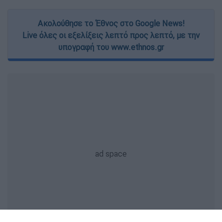
Ακολούθησε το Έθνος στο Google News!
Live όλες οι εξελίξεις λεπτό προς λεπτό, με την
υπογραφή του www.ethnos.gr