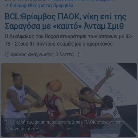
📌 Eurocup: Νίκη για τον Προμηθέα
ΒCL:Θρίαμβος ΠΑΟΚ, νίκη επί της
Σαραγόσα με «καυτό» Άνταμ Σμιθ
Ο Δικέφαλος του Βορρά επικράτησε των Ισπανών με 93-
78 - Στους 31 πόντους σταμάτησε ο αμερικανός
🕛 χρόνος ανάγνωσης: 3 λεπτά ┋
Πολύ καλή εμφάνιση πραγματοποίησε ο ΠΑΟΚ απέναντι στην
Σαραγόσα(intime)