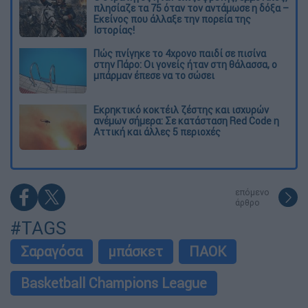
πλησίαζε τα 75 όταν τον αντάμωσε η δόξα –
Εκείνος που άλλαξε την πορεία της
Ιστορίας!
Πώς πνίγηκε το 4χρονο παιδί σε πισίνα
στην Πάρο: Οι γονείς ήταν στη θάλασσα, ο
μπάρμαν έπεσε να το σώσει
Εκρηκτικό κοκτέιλ ζέστης και ισχυρών
ανέμων σήμερα: Σε κατάσταση Red Code η
Αττική και άλλες 5 περιοχές
επόμενο
άρθρο
#TAGS
Σαραγόσα
μπάσκετ
ΠΑΟΚ
Basketball Champions League