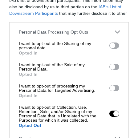
IAB’s list of downstream participants. This information may
η
also be disclosed by us to third parties on the
IAB’s List of
Οι Ισπανοί ισορρόπησαν στην 2
περίοδο(45-
Downstream Participants
that may further disclose it to other
44) όμως στην συνέχεια έδειξαν να
third parties.
αιφνιδιάζονται από την αποφασιστικότητα
Please note that this website/app uses one or more Google
των παικτών του ΠΑΟΚ στην άμυνα. Τα
Personal Data Processing Opt Outs
services and may gather and store information including but
ποσοστά ευστοχίας του σε δίποντα και
not limited to your visit or usage behaviour. You may click to
I want to opt-out of the Sharing of my
τρίποντα πρόσφεραν στον Δικέφαλο ξανά
personal data.
grant or deny consent to Google and its third-party tags to
Opted In
«μαξιλάρι» ασφαλείας 12 πόντων(73-61), ενώ
use your data for below specified purposes in below Google
consent section.
στο τελευταίο 10άλεπτο ο ΠΑΟΚ
I want to opt-out of the Sale of my
Personal Data.
διαχειρίστηκε με υποδειγματικό τρόπο το
Opted In
παιχνίδι για να φτάσει σε μια σπουδαία νίκη.
I want to opt-out of processing my
Personal Data for Targeted Advertising.
ΤΑ ΔΕΚΑΛΕΠΤΑ
: 30-20, 45-44, 73-61, 93-78
Opted In
ΠΑΟΚ
(Χαραλαμπίδης): Μπεστ 15 (3/3
I want to opt-out of Collection, Use,
Retention, Sale, and/or Sharing of my
δίποντα, 3/5 τρίποντα, 5 ριμπάουντ), Καρράς,
Personal Data that Is Unrelated with the
Purposes for which it was collected.
Λούις 19 (7/9 δίποντα, 5/6 βολές, 7 ασίστ, 4
Opted Out
κλεψίματα), Μαργαρίτης, Σμιθ 31 (5/5