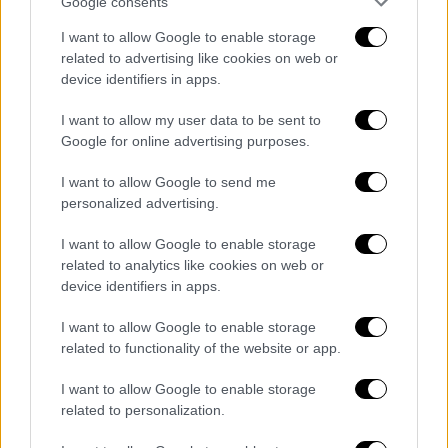
δίποντα, 6/11 τρίποντα, 3/4 βολές), Εγκεκέζε
Google consents
8 (2), Νόουλς 1, Σαρικόπουλος 8 , Σχίζας,
I want to allow Google to enable storage
Τσόχλας 2, Γουίγκινς 9.
related to advertising like cookies on web or
device identifiers in apps.
ΣΑΡΑΓΟΣΑ
(Φιζάκ): Μπαρέιρο 1, Μπέντσινγκ
13 (2/3 δίποντα, 2/3 τρίποντα, 3/3 βολές),
I want to allow my user data to be sent to
Google for online advertising purposes.
Μπρουσίνο 16 (3/3 δίποντα, 3/6 τρίποντα),
Ένις 11 , Σίλι 15 (1), Αλοσέν, Χλίνασον 8,
I want to allow Google to send me
Χούστιζ 12 , Ράντοβιτς, Σαν Μιγέλ 2
personalized advertising.
Περιστέρι: Ήττα στην Βαμβέργη
I want to allow Google to enable storage
related to analytics like cookies on web or
Το Περιστέρι πάλεψε φιλότιμα στην
device identifiers in apps.
ος
Βαμβέργη απέναντι στην Μπάμπεργκ(3
I want to allow Google to enable storage
όμιλος του BCL) όμως δεν τα κατάφερε και
related to functionality of the website or app.
ηττήθηκε με 72-69.
I want to allow Google to enable storage
ΤΑ ΔΕΚΑΛΕΠΤΑ
: 27-21, 42-38, 59-57, 72-69
related to personalization.