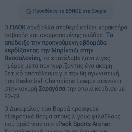
Προσθέστε το ΕΘΝΟΣ στη Google
Ο
ΠΑΟΚ
αργά αλλά σταθερά κτίζει χαρακτήρα
σοβαρής και ισορροπημένης ομάδας.
Το
απέδειξε την προηγούμενη εβδομάδα
κερδίζοντας την
Μπρίντιζι
στην
Θεσσαλονίκ
η, το επανέλαβε ξανά λίγες
ημέρες μετά πανηγυρίζοντας ένα ακόμη
θετικό αποτέλεσμα για την 6η αγωνιστική
του Basketball Champions League απέναντι
στην ισχυρή
Σαραγόσα
την οποία κέρδισε με
93-78.
Ο Δικέφαλος του Βορρά πρόσφερε
εξαιρετικό θέαμα στους λίγους φιλάθλους
που βρέθηκαν στο «
Paok Sports Arena
».
Καταπληκτική εμφάνιση σε ένα ακόμη