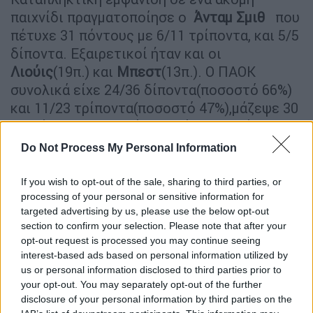
παιχνίδι πραγματοποίησε ο
Άνταμ Σμιθ
που
πέτυχε 31 πόντους με 6/11 τρίποντα, και 5/5
δίποντα. Εξαιρετικοί ήταν και οι
Λιούις
(19π.) και
Μπεστ
(13π.). Ο ΠΑΟΚ
συνολικά είχε 24/36 δίποντα(ποσοστό 66%)
και 11/23 τρίποντα(ποσοστό 47%),μάζεψε 30
ριμπάουντ με 17 ασίστ αλλά και 17 λάθη.
Αυτή ήταν η 2η νίκη της ομάδας του Κώστα
Do Not Process My Personal Information
Χαραλαμπίδη στην διοργάνωση.
If you wish to opt-out of the sale, sharing to third parties, or
Η ομάδα της Θεσσαλονίκης κατάφερε να
processing of your personal or sensitive information for
ελέγξει το παιχνίδι από το ξεκίνημα,
targeted advertising by us, please use the below opt-out
προηγήθηκε με 30-20 στο 10΄ , έδωσε
section to confirm your selection. Please note that after your
opt-out request is processed you may continue seeing
γρήγορο ρυθμό, έλεγξε το αμυντικό
interest-based ads based on personal information utilized by
ριμπάουντ, έτρεξε στον αιφνιδιασμό και
us or personal information disclosed to third parties prior to
ευστόχησε σε ελεύθερα σουτ που του
your opt-out. You may separately opt-out of the further
έδωσε η Σαραγόσα.
disclosure of your personal information by third parties on the