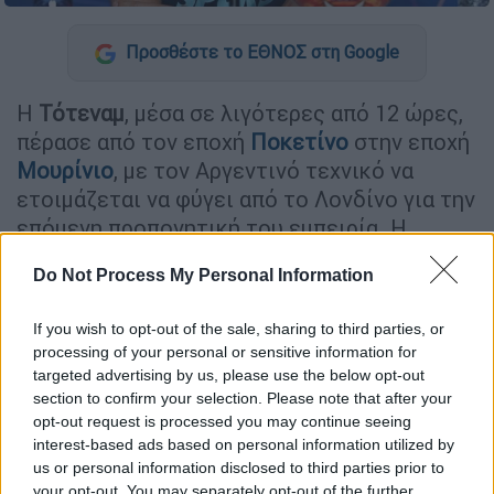
Προσθέστε το ΕΘΝΟΣ στη Google
Η
Τότεναμ
, μέσα σε λιγότερες από 12 ώρες,
πέρασε από τον εποχή
Ποκετίνο
στην εποχή
Μουρίνιο
, με τον Αργεντινό τεχνικό να
ετοιμάζεται να φύγει από το Λονδίνο για την
επόμενη προπονητική του εμπειρία. Η
συζήτηση για τον επόμενο σταθμό του
Do Not Process My Personal Information
Αργεντινού τεχνικού (ο οποίος για μια
πενταετία καθιέρωσε τα «Σπιρούνια» στην
If you wish to opt-out of the sale, sharing to third parties, or
τετράδα της
Premier League
) έχει ανοίξει
processing of your personal or sensitive information for
για τα καλά, και όλα δείχνουν πως ο
targeted advertising by us, please use the below opt-out
επόμενος πάγκος στον οποίο θα βρεθεί, θα
section to confirm your selection. Please note that after your
opt-out request is processed you may continue seeing
είναι από τους «μεγάλους» του Ευρωπαϊκού
interest-based ads based on personal information utilized by
ποδοσφαίρου.
us or personal information disclosed to third parties prior to
your opt-out. You may separately opt-out of the further