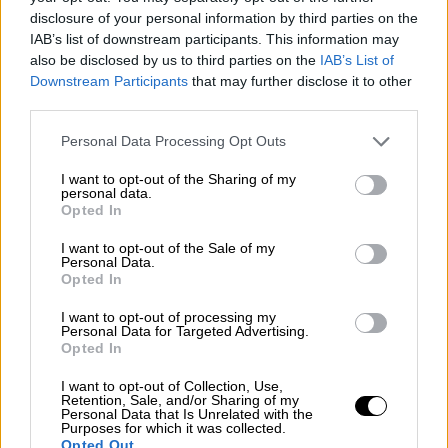
Η ιστοσελίδα Sporf... πρόλαβε να «ντύσει»
disclosure of your personal information by third parties on the
τον Ποκετίνο με τις φόρμες έξι ομάδων για
IAB’s list of downstream participants. This information may
τις οποίες το όνομά του έχει ακουστεί. Από
also be disclosed by us to third parties on the
IAB’s List of
Downstream Participants
that may further disclose it to other
την παραμονή του στο νησί για λογαριασμό
third parties.
των
Μάντσεστερ Γιουνάιτεντ
και
Άρσεναλ
μέχρι την επιστροφή του στην
Παρί Σεν
Please note that this website/app uses one or more Google
Personal Data Processing Opt Outs
services and may gather and store information including but
Ζερμέν
(στην οποία έχει αγωνιστεί) και από
not limited to your visit or usage behaviour. You may click to
I want to opt-out of the Sharing of my
τον «ορφανό» πάγκο της
Μπάγερν Μονάχου
personal data.
grant or deny consent to Google and its third-party tags to
Opted In
μέχρι αυτόν των δυο «μεγάλων» του
use your data for below specified purposes in below Google
Ισπανικού ποδοσφαίρου,
Ρεάλ Μαδρίτης
και
consent section.
I want to opt-out of the Sale of my
Personal Data.
Μπαρτσελόνα
.
Opted In
👀 Mauricio Pochettino's next club
I want to opt-out of processing my
Personal Data for Targeted Advertising.
will be...
Opted In
I want to opt-out of Collection, Use,
👹
@ManUtd
Retention, Sale, and/or Sharing of my
Personal Data that Is Unrelated with the
🔴
@Arsenal
Purposes for which it was collected.
Opted Out