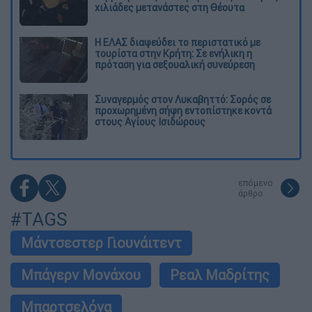
χιλιάδες μετανάστες στη Θέουτα
Η ΕΛΑΣ διαψεύδει το περιστατικό με
τουρίστα στην Κρήτη: Σε ενήλικη η
πρόταση για σεξουαλική συνεύρεση
Συναγερμός στον Λυκαβηττό: Σορός σε
προχωρημένη σήψη εντοπίστηκε κοντά
στους Αγίους Ισιδώρους
επόμενο
άρθρο
#TAGS
Μάντσεστερ Γιουνάιτεντ
Μπάγερν Μονάχου
Ρεαλ Μαδρίτης
Μπαρτσελόνα