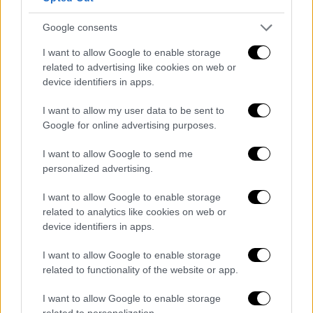
✍️ Will he join either of them?
Google consents
pic.twitter.com/0mY91KiMTS
I want to allow Google to enable storage
— SPORF (@Sporf)
November 20,
related to advertising like cookies on web or
2019
device identifiers in apps.
I want to allow my user data to be sent to
👀 Mauricio Pochettino's next club
Google for online advertising purposes.
will be...
I want to allow Google to send me
🔵
@FCBarcelona
personalized advertising.
⚪️
@RealMadrid
I want to allow Google to enable storage
related to analytics like cookies on web or
✍️ Will he join either of them?
device identifiers in apps.
pic.twitter.com/qmbRF5B22T
I want to allow Google to enable storage
— SPORF (@Sporf)
November 20,
related to functionality of the website or app.
2019
I want to allow Google to enable storage
related to personalization.