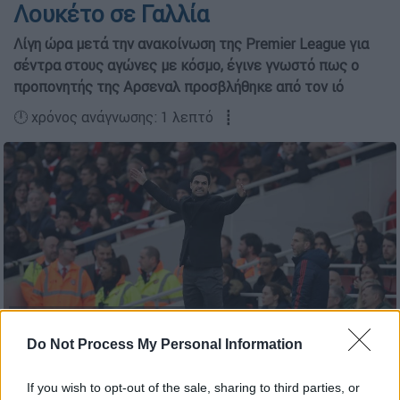
Λουκέτο σε Γαλλία
Λίγη ώρα μετά την ανακοίνωση της Premier League για
σέντρα στους αγώνες με κόσμο, έγινε γνωστό πως ο
προπονητής της Αρσεναλ προσβλήθηκε από τον ιό
🕛 χρόνος ανάγνωσης: 1 λεπτό ┋
Ο προπονητής της Αρσεναλ Μικέλ Αρτέτα (AP)
Do Not Process My Personal Information
Προσθέστε το ΕΘΝΟΣ στη Google
If you wish to opt-out of the sale, sharing to third parties, or