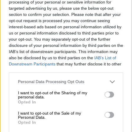
processing of your personal or sensitive information for
targeted advertising by us, please use the below opt-out
Την ώρα που η
Premier League
ετοιμαζόταν
section to confirm your selection. Please note that after your
να ανοίξει τις πόρτες της στους φιλάθλους
opt-out request is processed you may continue seeing
για τη διεξαγωγή της αγωνιστικής του
interest-based ads based on personal information utilized by
ερχόμενου Σαββατοκύριακου παρά την
us or personal information disclosed to third parties prior to
πανδημία του
κοροναϊού
, έγινε γνωστή η
your opt-out. You may separately opt-out of the further
disclosure of your personal information by third parties on the
είδηση πως ο προπονητής της
Αρσεναλ
,
IAB’s list of downstream participants. This information may
Μικέλ Αρτέτα
βρέθηκε θετικός στον ιό. Και
also be disclosed by us to third parties on the
IAB’s List of
με μια
λιτή ανακοίνωση η διοργανώτρια αρχή
Downstream Participants
that may further disclose it to other
του αγγλικού πρωταθλήματος
κάλεσε τις
third parties.
ομάδες σε έκτακτη συνεδρίαση προκειμένου
Please note that this website/app uses one or more Google
Personal Data Processing Opt Outs
να αποφασίσουν το μέλλον της λίγκας. Δεν
services and may gather and store information including but
αποκλείεται μάλιστα, δεδομένου ότι η
not limited to your visit or usage behaviour. You may click to
I want to opt-out of the Sharing of my
personal data.
grant or deny consent to Google and its third-party tags to
Αρσεναλ μπαίνει σε καραντίνα δύο
Opted In
use your data for below specified purposes in below Google
εβδομάδων μετά το κρούσμα στον
consent section.
I want to opt-out of the Sale of my
προπονητή της ομάδας, να αναβληθεί η
Personal Data.
Opted In
αγωνιστική δραστηριότητα στο Νησί μέχρι