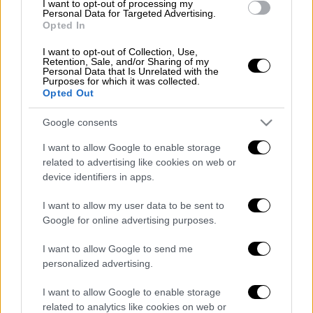
νεωτέρας.
I want to opt-out of processing my
Personal Data for Targeted Advertising.
Opted In
Κάτι ανάλογο συνέβη αργά το βράδυ της
Πέμπτης (12/3) και στη Γαλλία, όπου οι
I want to opt-out of Collection, Use,
Retention, Sale, and/or Sharing of my
αρχές, που αρχικά είχαν αποφασίσει για
Personal Data that Is Unrelated with the
Purposes for which it was collected.
διεξαγωγή των αγώνων κεκλεισμένων των
Opted Out
θυρών, εν τέλει πήραν την απόφαση για
οριστικό λουκέτο...
Google consents
«Είναι πραγματικά πολύ απογοητευτικό όλο
I want to allow Google to enable storage
related to advertising like cookies on web or
αυτό, αλλά έκανα το τεστ γιατί ένιωθα
device identifiers in apps.
άσχημα. Θα επιστρέψω στη δουλειά μου όταν
μου επιτραπεί» δήλωσε για το θέμα ο
I want to allow my user data to be sent to
Αρτέτα, με την ανακοίνωση της αρσεναλ να
Google for online advertising purposes.
αναφέρει πως «το προσωπικό της Άρσεναλ
I want to allow Google to send me
που είχε πρόσφατα κοντινή επαφή με τον
personalized advertising.
Μικέλ θα τεθεί σε καραντίνα, σε πλήρη
I want to allow Google to enable storage
εναρμόνιση με τις οδηγίες της κυβέρνησης».
related to analytics like cookies on web or