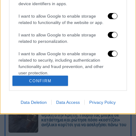
Στην ανακοίνωση που εξέδωσε ο αγγλικός
device identifiers in apps.
σύλλογος επισημαίνεται ακόμη πως το
προπονητικό κέντρο έκλεισε και θα γίνει
I want to allow Google to enable storage
related to functionality of the website or app.
άμεσα απολύμανση, ενώ τονίζεται πως η
ομάδα δεν θα είναι σε θέση να δώσει τα
I want to allow Google to enable storage
επόμενα παιχνίδια της...
related to personalization.
Διαβάστε ακόμη
I want to allow Google to enable storage
related to security, including authentication
Επιστήμονες ανακάλυψαν τον τέταρτο
functionality and fraud prevention, and other
γνωστό τύπο μεταδοτικού καρκίνου στον
user protection.
κόσμο
CONFIRM
Μουντιάλ 2026: «Θα ανατινάξω τον Μέσι με
τέσσερις βόμβες» - Οι τρομοκρατικές
απειλές που ερεύνησε το FBI
Data Deletion
Data Access
Privacy Policy
Φρίκη στην Κρήτη: Τουρίστας μπήκε σε
κατάστημα και ρώτησε πόσο «κοστίζει»
ανήλικο κορίτσι για να ασελγήσει πάνω του