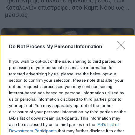
προπονητής ο άλλοτε θρυλικός μέσος των
Καταλανών επιστρέφει στο Καμπ Νόου ως...
μεσσίας
Do Not Process My Personal Information
If you wish to opt-out of the sale, sharing to third parties, or
processing of your personal or sensitive information for
targeted advertising by us, please use the below opt-out
section to confirm your selection. Please note that after your
opt-out request is processed you may continue seeing
interest-based ads based on personal information utilized by
us or personal information disclosed to third parties prior to
Αθλητισμός
|
11.03.2021 19:02
your opt-out. You may separately opt-out of the further
Μαρτίνς: «Η πρόκριση με Αρσεναλ θα
disclosure of your personal information by third parties on the
κριθεί στο Λονδίνο»
IAB’s list of downstream participants. This information may
also be disclosed by us to third parties on the
IAB’s List of
Ο προπονητής του Ολυμπιακού δήλωσε
Downstream Participants
that may further disclose it to other