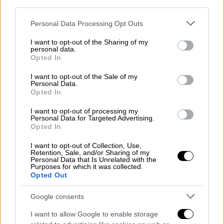
αισιόδοξος για δεύτερη σερί πρόκριση επί
third parties.
της Αρσεναλ - Τι είπε ο Παπασταθόπουλος
Please note that this website/app uses one or more Google
για την πρώην ομάδα του
Personal Data Processing Opt Outs
services and may gather and store information including but
not limited to your visit or usage behaviour. You may click to
I want to opt-out of the Sharing of my
personal data.
grant or deny consent to Google and its third-party tags to
Opted In
use your data for below specified purposes in below Google
consent section.
I want to opt-out of the Sale of my
Personal Data.
Opted In
I want to opt-out of processing my
Personal Data for Targeted Advertising.
Opted In
I want to opt-out of Collection, Use,
Retention, Sale, and/or Sharing of my
Personal Data that Is Unrelated with the
Αθλητισμός
|
13.03.2020 01:03
Purposes for which it was collected.
Opted Out
Θετικός στον κοροναϊό ο Αρτέτα: Στον
αέρα η Premier League - Λουκέτο σε
Google consents
Γαλλία
I want to allow Google to enable storage
Λίγη ώρα μετά την ανακοίνωση της Premier