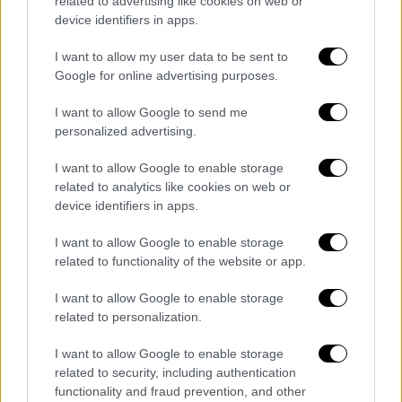
related to advertising like cookies on web or
League για σέντρα στους αγώνες με κόσμο,
device identifiers in apps.
έγινε γνωστό πως ο προπονητής της
I want to allow my user data to be sent to
Αρσεναλ προσβλήθηκε από τον ιό
Google for online advertising purposes.
I want to allow Google to send me
personalized advertising.
I want to allow Google to enable storage
related to analytics like cookies on web or
device identifiers in apps.
I want to allow Google to enable storage
related to functionality of the website or app.
I want to allow Google to enable storage
related to personalization.
I want to allow Google to enable storage
Αθλητισμός
|
21.12.2019 20:09
related to security, including authentication
Premier League: Αντσελότι και Αρτέτα
functionality and fraud prevention, and other