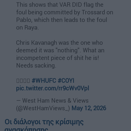
This shows that VAR DID flag the
foul being committed by Trossard on
Pablo, which then leads to the foul
on Raya.
Chris Kavanagh was the one who
deemed it was "nothing". What an
incompetent piece of shit he is!
Needs sacking.
🤦🏻‍♂️⚒️
#WHUFC
#COYI
pic.twitter.com/rr9cWv0Vpl
— West Ham News & Views
(@WestHamViews_)
May 12, 2026
Οι διάλογοι της κρίσιμης
ανασκόπησης