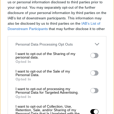
Η αγαπημένη ομάδα των haters
us or personal information disclosed to third parties prior to
your opt-out. You may separately opt-out of the further
Το τελικό σφύριγμα της λήξης στο London
disclosure of your personal information by third parties on the
Stadium έγινε η αφετηρία για μία νέα
IAB’s list of downstream participants. This information may
also be disclosed by us to third parties on the
IAB’s List of
συντονισμένη επίθεση σε βάρος της
Downstream Participants
that may further disclose it to other
Άρσεναλ. Μία ξεκάθαρη, αν και δύσκολη,
third parties.
απόφαση για την ακύρωση του γκολ της
Please note that this website/app uses one or more Google
Personal Data Processing Opt Outs
Γουέστ Χαμ, που διατήρησε τους
services and may gather and store information including but
Kανονιέρηδες σε θέση οδηγού για την
not limited to your visit or usage behaviour. You may click to
I want to opt-out of the Sharing of my
personal data.
κατάκτηση της Premier League, εξόργισε το
grant or deny consent to Google and its third-party tags to
Opted In
φίλαθλο πνεύμα στην Αγγλία. Τα social media
use your data for below specified purposes in below Google
consent section.
πνίγηκαν από χολή, οι δεκάδες σχολιαστές
I want to opt-out of the Sale of my
Personal Data.
στο YouTube ξεσπάθωσαν. Οι haters της
Opted In
Άρσεναλ είναι, τελικά, πάρα πολλοί και δεν
I want to opt-out of processing my
αντέχουν στην ιδέα ότι η ομάδα του Αρτέτα
Personal Data for Targeted Advertising.
Opted In
ακουμπάει, ρεαλιστικότερα από ποτέ, τα
τελευταία 22 χρόνια, το όμορφο τρόπαιο.
I want to opt-out of Collection, Use,
Retention, Sale, and/or Sharing of my
Συνηθισμένοι στην εύκολη κριτική, στη
Personal Data that Is Unrelated with the