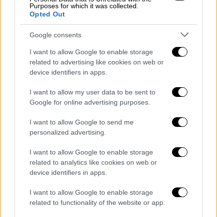
Purposes for which it was collected.
σιγουριά ότι η Άρσεναλ θα βρει έναν τρόπο
Opted Out
να τα θαλασσώσει ξανά, στο σκεπτικό ότι οι
βόρειοι του Λονδίνου δεν έχουν την
Google consents
προσωπικότητα να φτάσουν έως το νήμα,
I want to allow Google to enable storage
ψάχνουν να πιαστούν από το παραμικρό για
related to advertising like cookies on web or
να αμαυρώσουν το γεγονός ότι με έξι
device identifiers in apps.
πόντους, οι Κανονιέρηδες θα το σηκώσουν.
I want to allow my user data to be sent to
Η απόφαση του Κρις Κάβανα ξύπνησε τα
Google for online advertising purposes.
ένστικτά τους. Η απόφαση όμως είναι
I want to allow Google to send me
πεντακάθαρη, άρα, μιλάμε για εμμονή, και
personalized advertising.
αναρωτιέται κανείς από που πηγάζει αυτή.
I want to allow Google to enable storage
Καμία άλλη ομάδα στην Αγγλία δεν έχει
related to analytics like cookies on web or
τόσους εχθρούς όσο η Άρσεναλ. Πώς τα
device identifiers in apps.
κατάφερε έτσι μία ιστορική ομάδα που
απέχει 22 χρόνια από τον τίτλο; Στα forums
I want to allow Google to enable storage
related to functionality of the website or app.
των φιλάθλων βρίσκεις συνήθως την ίδια