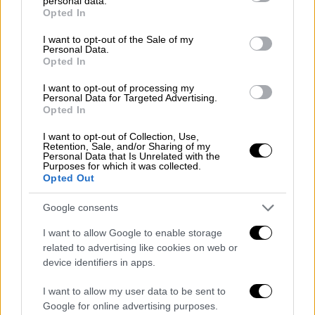
personal data.
grant or deny consent to Google and its third-party tags to
κυβερνοεγκληματίες συχνά βάζουν στο
Opted In
use your data for below specified purposes in below Google
στόχαστρο φίλους, συνεργάτες και μέλη της
consent section.
I want to opt-out of the Sale of my
οικογένειας,
ακόμη και τα παιδιά τους
.
Personal Data.
Opted In
«Έχουμε αρκετές ιστορίες του τύπου “χτύπα
τα παιδιά, χτύπα τον ενήλικα”. Μόλις
I want to opt-out of processing my
Personal Data for Targeted Advertising.
αποκτήσεις πρόσβαση στα παιδιά,
έχεις
Opted In
αποτύπωμα μέσα στο σπίτι
», λέει.
I want to opt-out of Collection, Use,
Retention, Sale, and/or Sharing of my
Η BlackCloak αναφέρει ως
μελέτη
Personal Data that Is Unrelated with the
Purposes for which it was collected.
περίπτωσης
έναν ανώνυμο επαγγελματία
Opted Out
μπασκετμπολίστα που
έγινε στόχος
κυβερνοεπίθεσης μέσω των παιδιών του
.
Google consents
«Οι κυβερνοεγκληματίες, γνωρίζοντας το
I want to allow Google to enable storage
υψηλό προφίλ και την πιθανή οικονομική
related to advertising like cookies on web or
επιφάνεια του παίκτη, σχεδίασαν
device identifiers in apps.
σχολαστικά την επίθεσή τους. Ενσωμάτωσαν
I want to allow my user data to be sent to
κακόβουλο λογισμικό σε δημοφιλή
Google for online advertising purposes.