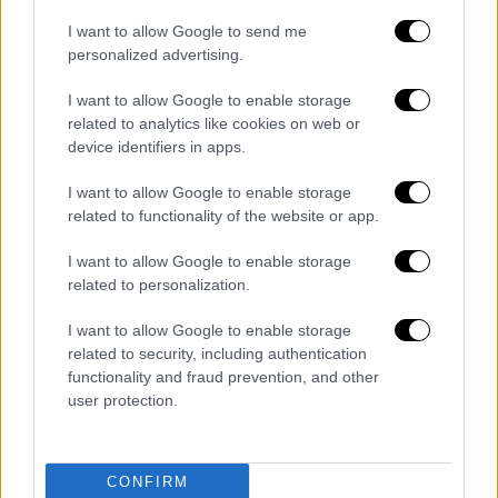
διαδικτυακά παιχνίδια, γνωρίζοντας ότι τα
παιδιά του έπαιζαν συχνά αυτά τα παιχνίδια
I want to allow Google to send me
σε συσκευές συνδεδεμένες στο οικιακό
personalized advertising.
δίκτυο», έγραψε η εταιρεία. «Το κακόβουλο
I want to allow Google to enable storage
λογισμικό
είχε σχεδιαστεί ώστε να μην
related to analytics like cookies on web or
εντοπίζεται
και λειτουργούσε στο
device identifiers in apps.
παρασκήνιο. Μόλις τα παιδιά κατέβασαν τις
I want to allow Google to enable storage
μολυσμένες ενημερώσεις παιχνιδιών, το
related to functionality of the website or app.
malware ενεργοποιήθηκε, δημιουργώντας
μια “κερκόπορτα” στο οικιακό δίκτυο. Αυτή
I want to allow Google to enable storage
related to personalization.
η παραβίαση επέτρεψε στους
κυβερνοεγκληματίες να
αποκτήσουν
I want to allow Google to enable storage
πρόσβαση σε διάφορες συσκευές
related to security, including authentication
συνδεδεμένες στο δίκτυο,
functionality and fraud prevention, and other
user protection.
συμπεριλαμβανομένων του προσωπικού
laptop και του smartphone του
μπασκετμπολίστα».
CONFIRM