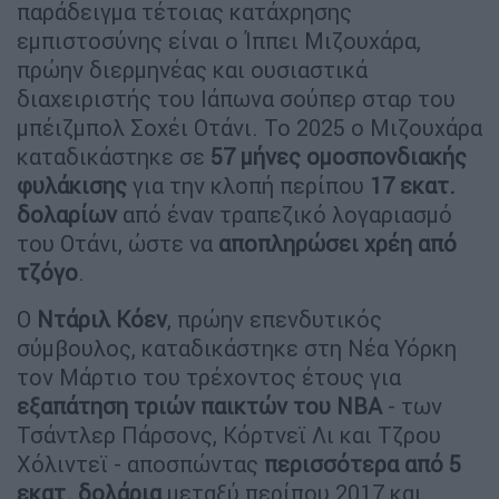
παράδειγμα τέτοιας κατάχρησης
εμπιστοσύνης είναι ο Ίππει Μιζουχάρα,
πρώην διερμηνέας και ουσιαστικά
διαχειριστής του Ιάπωνα σούπερ σταρ του
μπέιζμπολ Σοχέι Οτάνι. Το 2025 ο Μιζουχάρα
καταδικάστηκε σε
57 μήνες ομοσπονδιακής
φυλάκισης
για την κλοπή περίπου
17 εκατ.
δολαρίων
από έναν τραπεζικό λογαριασμό
του Οτάνι, ώστε να
αποπληρώσει χρέη από
τζόγο
.
Ο
Ντάριλ Κόεν
, πρώην επενδυτικός
σύμβουλος, καταδικάστηκε στη Νέα Υόρκη
τον Μάρτιο του τρέχοντος έτους για
εξαπάτηση τριών παικτών του NBA
- των
Τσάντλερ Πάρσονς, Κόρτνεϊ Λι και Τζρου
Χόλιντεϊ - αποσπώντας
περισσότερα από 5
εκατ. δολάρια
μεταξύ περίπου 2017 και