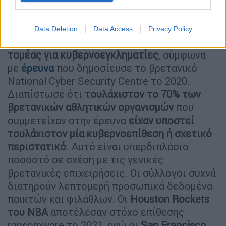
Οι αθλητές αποτελούν στόχο και στις
δύο πλευρές του Ατλαντικού
Data Deletion
Data Access
Privacy Policy
Ο αθλητισμός είναι
ιδιαίτερα δελεαστικός
τομέας για κυβερνοεγκληματίες
, σύμφωνα
με
έρευνα
που δημοσίευσε το βρετανικό
National Cyber Security Centre το 2020.
Διαπίστωσε ότι
τουλάχιστον το 70% των
βρετανικών αθλητικών οργανισμών
που
συμμετείχαν στην έρευνα
είχαν υποστεί
τουλάχιστον μία κυβερνοεπίθεση ή σχετικό
περιστατικό
. Αυτό είναι υπερδιπλάσιο
ποσοστό σε σχέση με τις γενικές
βρετανικές επιχειρήσεις. Οι σύλλογοι συχνά
διατηρούν λεπτομερή προσωπικά δεδομένα
παικτών και φιλάθλων. Οι
Houston Rockets
του NBA
αποτέλεσαν στόχο επίθεσης
ransomware το 2021, ενώ οι
San Francisco