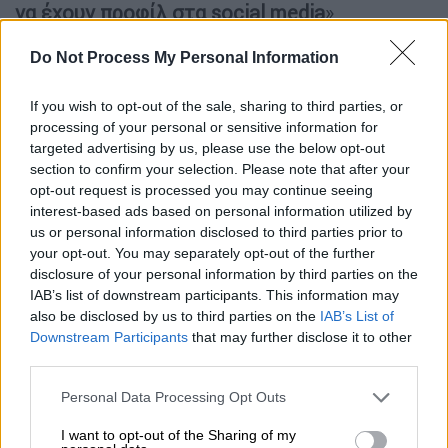
να έχουν προφίλ στα social media
»,
προσθέτει ο Πίερσον. «Ως αποτέλεσμα,
Do Not Process My Personal Information
ξέρεις τι σκέφτονται. Αυτό αυξάνει το
εύρος επίθεσης - και έτσι
γίνεσαι καλύτερος
If you wish to opt-out of the sale, sharing to third parties, or
στόχος
». Οι απομιμήσεις αγαπημένων
processing of your personal or sensitive information for
αθλητικών αστέρων μπορούν να
targeted advertising by us, please use the below opt-out
χρησιμοποιηθούν για να
χειραγωγηθούν
section to confirm your selection. Please note that after your
opt-out request is processed you may continue seeing
φίλαθλοι
, πείθοντάς τους να μεταφέρουν
interest-based ads based on personal information utilized by
χρήματα σε απατεώνες ή για να
us or personal information disclosed to third parties prior to
στοχοποιηθούν οι ίδιοι οι παίκτες
.
your opt-out. You may separately opt-out of the further
disclosure of your personal information by third parties on the
Δεν διστάζουν να στοχοποιήσουν
IAB’s list of downstream participants. This information may
ακόμα και παιδιά
also be disclosed by us to third parties on the
IAB’s List of
Downstream Participants
that may further disclose it to other
Μια ομάδα μπορεί να έχει
μόνο δύο
third parties.
δωδεκάδες βασικών παικτών
, αλλά αυτό
Please note that this website/app uses one or more Google
Personal Data Processing Opt Outs
μεταφράζεται ίσως σε
500 πιθανούς
services and may gather and store information including but
στόχους
, λέει ο Πίερσον, επειδή οι
not limited to your visit or usage behaviour. You may click to
I want to opt-out of the Sharing of my