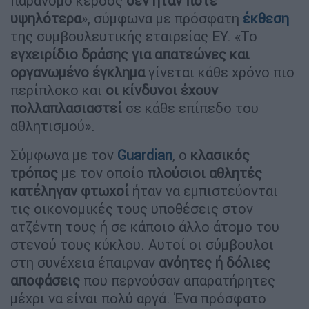
παράνομο κέρδος
δεν ήταν ποτέ
υψηλότερα
», σύμφωνα με πρόσφατη
έκθεση
της συμβουλευτικής εταιρείας EY. «Το
εγχειρίδιο δράσης για απατεώνες και
οργανωμένο έγκλημα
γίνεται κάθε χρόνο πιο
περίπλοκο και
οι κίνδυνοι έχουν
πολλαπλασιαστεί
σε κάθε επίπεδο του
αθλητισμού».
Σύμφωνα με τον
Guardian
, ο
κλασικός
τρόπος
με τον οποίο
πλούσιοι αθλητές
κατέληγαν φτωχοί
ήταν να εμπιστεύονται
τις οικονομικές τους υποθέσεις στον
ατζέντη τους ή σε κάποιο άλλο άτομο του
στενού τους κύκλου. Αυτοί οι σύμβουλοι
στη συνέχεια έπαιρναν
ανόητες ή δόλιες
αποφάσεις
που περνούσαν απαρατήρητες
μέχρι να είναι πολύ αργά. Ένα πρόσφατο