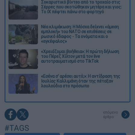
Σοκαριστικό βίντεο από το τροχαίο στις
Σέρρες που σκοτώθηκαν μητέρα και γιος:
Το ΙΧ πέφτει πάνω στο φορτηγό
Νέα κλιμάκωση: Η Μόσχα δείχνει «άμεση
εμπλοκή» του ΝΑΤΟ σε επιθέσεις σε
ρωσικό έδαφος - Τα ονόματα και ο
«εγκέφαλος»
«Χρειάζομαι βοήθεια»: Η πρώτη δήλωση
του Πέρεζ Χίλτον μετά τον live
αυτοτραυματισμό στο TikTok
«Εσένα σ’ αρέσει αυτό;»: Η αντίδραση της
Ιουλίας Καλλιμάνη όταν της πέταξαν
λουλούδια στο πρόσωπο
επόμενο
άρθρο
#TAGS