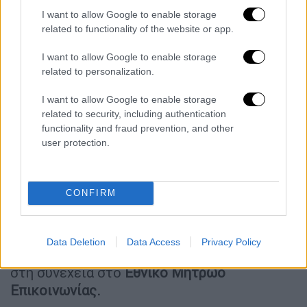
γνωματεύσεων σε διαφορετικά
ΑΜΚΑ
με
I want to allow Google to enable storage
χρήση του ίδιου αριθμού κινητού
related to functionality of the website or app.
τηλεφώνου. Τα ευρήματα αυτά
I want to allow Google to enable storage
αξιολογήθηκαν άμεσα και διαβιβάστηκαν
related to personalization.
προς περαιτέρω διερεύνηση στη
Διεύθυνση
Οικονομικής
Αστυνομίας
.
I want to allow Google to enable storage
related to security, including authentication
Σύμφωνα με τη Διοίκηση, ο ΕΟΠΥΥ
functionality and fraud prevention, and other
user protection.
προχώρησε στην περαιτέρω θωράκιση του
συστήματος γνωματεύσεων. Από τον
Φεβρουάριο του 2025, η έκδοση
CONFIRM
γνωματεύσεων προϋποθέτει την ύπαρξη
πιστοποιημένου αριθμού κινητού
τηλεφώνου, ο οποίος αναζητείται αρχικά
Data Deletion
Data Access
Privacy Policy
στον
Φάκελο Ασφάλισης Υγείας (ΦΑΥ)
και
στη συνέχεια στο
Εθνικό Μητρώο
Επικοινωνίας.