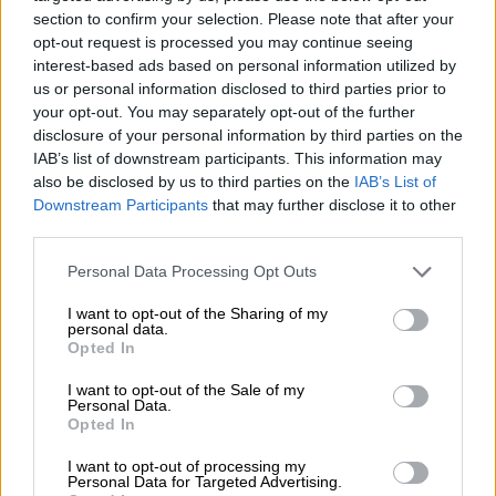
section to confirm your selection. Please note that after your
opt-out request is processed you may continue seeing
Η διαδικασία που ακολουθήθηκε για τον
interest-based ads based on personal information utilized by
εντοπισμό του κυκλώματος σχετίζεται με
us or personal information disclosed to third parties prior to
your opt-out. You may separately opt-out of the further
την υποχρεωτική εκτέλεση γνωματεύσεων
disclosure of your personal information by third parties on the
με
χρήση κωδικού OTP (One Time Password)
IAB’s list of downstream participants. This information may
για σειρά παροχών υγείας και υπηρεσιών,
also be disclosed by us to third parties on the
IAB’s List of
μεταξύ των οποίων και οι
φυσικοθεραπείες
.
Downstream Participants
that may further disclose it to other
third parties.
Ειδικότερα η εφαρμογή του κωδικού OTP, ο
Please note that this website/app uses one or more Google
Personal Data Processing Opt Outs
οποίος αποστέλλεται στο
κινητό τηλέφωνο
services and may gather and store information including but
του δικαιούχου, αποσκοπεί στην
not limited to your visit or usage behaviour. You may click to
I want to opt-out of the Sharing of my
personal data.
επιβεβαίωση της φυσικής παρουσίας του
grant or deny consent to Google and its third-party tags to
Opted In
use your data for below specified purposes in below Google
ασφαλισμένου κατά τη λήψη της υπηρεσίας ή
consent section.
του υγειονομικού υλικού, ενισχύοντας
I want to opt-out of the Sale of my
Personal Data.
ουσιαστικά τους μηχανισμούς ελέγχου και
Opted In
πρόληψης φαινομένων καταχρηστικών ή
I want to opt-out of processing my
εικονικών εκτελέσεων.
Personal Data for Targeted Advertising.