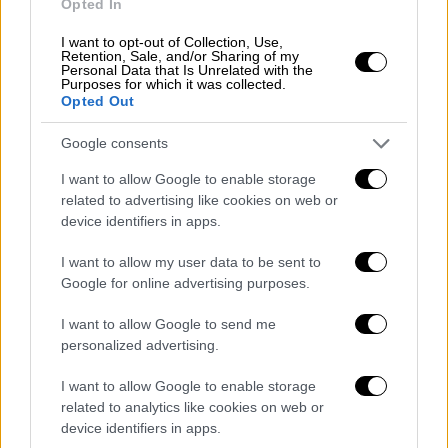
Opted In
I want to opt-out of Collection, Use,
Retention, Sale, and/or Sharing of my
Personal Data that Is Unrelated with the
Purposes for which it was collected.
Opted Out
Google consents
I want to allow Google to enable storage
related to advertising like cookies on web or
device identifiers in apps.
I want to allow my user data to be sent to
ΕΟΠΥΥ
Google for online advertising purposes.
I want to allow Google to send me
personalized advertising.
Κατά την ανάλυση στατιστικών δεδομένων
εκτέλεσης γνωματεύσεων με
χρήση OTP
, οι
I want to allow Google to enable storage
related to analytics like cookies on web or
αρμόδιες υπηρεσίες του ΕΟΠΥΥ εντόπισαν
device identifiers in apps.
περιπτώσεις πολλαπλών εκτελέσεων