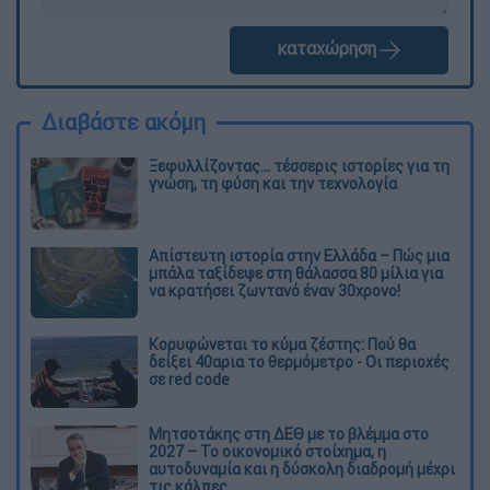
καταχώρηση
Διαβάστε ακόμη
Ξεφυλλίζοντας... τέσσερις ιστορίες για τη
γνώση, τη φύση και την τεχνολογία
Απίστευτη ιστορία στην Ελλάδα – Πώς μια
μπάλα ταξίδεψε στη θάλασσα 80 μίλια για
να κρατήσει ζωντανό έναν 30χρονο!
Κορυφώνεται το κύμα ζέστης: Πού θα
δείξει 40αρια το θερμόμετρο - Οι περιοχές
σε red code
Μητσοτάκης στη ΔΕΘ με το βλέμμα στο
2027 – Το οικονομικό στοίχημα, η
αυτοδυναμία και η δύσκολη διαδρομή μέχρι
τις κάλπες