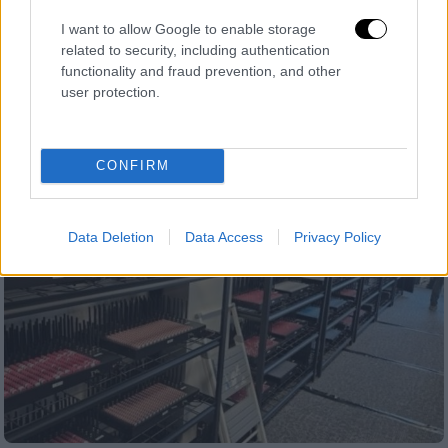
καταναλωτές
I want to allow Google to enable storage
Ποια υπηρεσία έχει κάνει... limit up και τι
related to security, including authentication
functionality and fraud prevention, and other
έχει αλλάξει σε σχέση με πέρσι και τα
user protection.
προηγούμενα χρόνια
CONFIRM
Data Deletion
Data Access
Privacy Policy