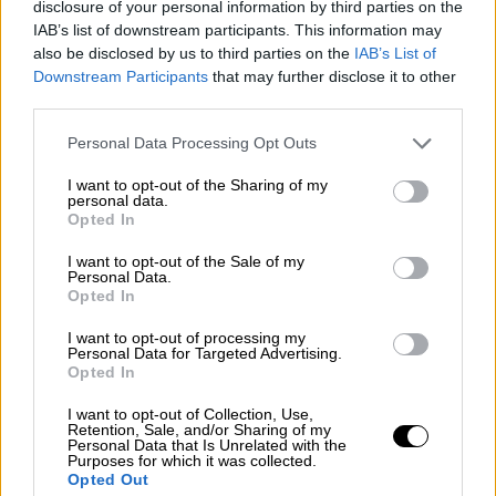
disclosure of your personal information by third parties on the
IAB’s list of downstream participants. This information may
also be disclosed by us to third parties on the
IAB’s List of
Downstream Participants
that may further disclose it to other
third parties.
Please note that this website/app uses one or more Google
Personal Data Processing Opt Outs
services and may gather and store information including but
not limited to your visit or usage behaviour. You may click to
I want to opt-out of the Sharing of my
personal data.
grant or deny consent to Google and its third-party tags to
Opted In
use your data for below specified purposes in below Google
consent section.
I want to opt-out of the Sale of my
Personal Data.
Opted In
I want to opt-out of processing my
Personal Data for Targeted Advertising.
Opted In
Ελλάδα
|
07.02.2026 22:30
I want to opt-out of Collection, Use,
Με 1.400 αστυνομικούς ενισχύονται οι
Retention, Sale, and/or Sharing of my
Personal Data that Is Unrelated with the
αστυνομικές υπηρεσίες της Αττικής
Purposes for which it was collected.
Opted Out
Τι προανήγγειλε ο υπουργός Προστασίας