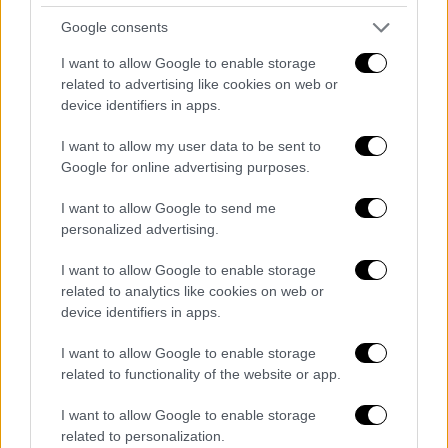
του Πολίτη
Google consents
I want to allow Google to enable storage
related to advertising like cookies on web or
device identifiers in apps.
I want to allow my user data to be sent to
Google for online advertising purposes.
I want to allow Google to send me
personalized advertising.
I want to allow Google to enable storage
related to analytics like cookies on web or
device identifiers in apps.
I want to allow Google to enable storage
related to functionality of the website or app.
Οικονομία
|
28.11.2025 08:09
Black Friday σε νέα εποχή: Τέλος οι
I want to allow Google to enable storage
ουρές - Πώς «ψωνίζουν» πια οι
related to personalization.