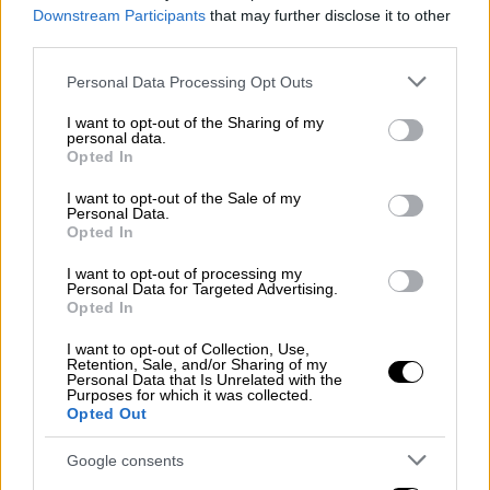
Αθλητισμός
|
20.11.2021 20:00
Downstream Participants
that may further disclose it to other
Premier League: Η νέα συντριβή της
third parties.
Γιουνάιτεντ τελειώνει οριστικά τον
Please note that this website/app uses one or more Google
Personal Data Processing Opt Outs
Σόλσκιερ
services and may gather and store information including but
not limited to your visit or usage behaviour. You may click to
I want to opt-out of the Sharing of my
personal data.
grant or deny consent to Google and its third-party tags to
Αθλητισμός
|
20.11.2021 17:46
Opted In
use your data for below specified purposes in below Google
Formula 1: Αέρινος Χάμιλτον στο
consent section.
I want to opt-out of the Sale of my
Κατάρ και 102η pole position!
Personal Data.
Opted In
I want to opt-out of processing my
Personal Data for Targeted Advertising.
Opted In
Μάλιστα λίγο αργότερα όταν ο Μανέ άνοιξε
το σκορ για τη Λίβερπουλ, ο Κλοπ...
I want to opt-out of Collection, Use,
Retention, Sale, and/or Sharing of my
αφιέρωσε το γκολ στον Ισπανό κόουτς των
Personal Data that Is Unrelated with the
Purposes for which it was collected.
Κανονιέρηδων!
Opted Out
Google consents