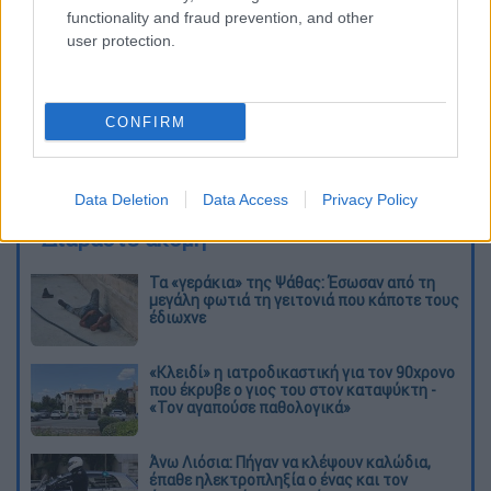
functionality and fraud prevention, and other
user protection.
CONFIRM
Data Deletion
Data Access
Privacy Policy
Διαβάστε ακόμη
Τα «γεράκια» της Ψάθας: Έσωσαν από τη
μεγάλη φωτιά τη γειτονιά που κάποτε τους
έδιωχνε
«Κλειδί» η ιατροδικαστική για τον 90χρονο
που έκρυβε ο γιος του στον καταψύκτη -
«Τον αγαπούσε παθολογικά»
Άνω Λιόσια: Πήγαν να κλέψουν καλώδια,
έπαθε ηλεκτροπληξία ο ένας και τον