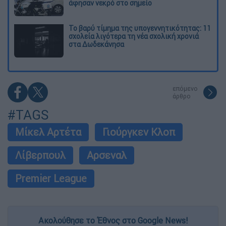
άφησαν νεκρό στο σημείο
Το βαρύ τίμημα της υπογεννητικότητας: 11
σχολεία λιγότερα τη νέα σχολική χρονιά
στα Δωδεκάνησα
επόμενο
άρθρο
#TAGS
Μίκελ Αρτέτα
Γιούργκεν Κλοπ
Λίβερπουλ
Αρσεναλ
Premier League
Ακολούθησε το Έθνος στο Google News!