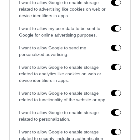
I want to allow Google to enable storage
related to advertising like cookies on web or
device identifiers in apps.
I want to allow my user data to be sent to
Google for online advertising purposes.
I want to allow Google to send me
personalized advertising.
Μετά το τέλος του αγώνα πάντως που
I want to allow Google to enable storage
related to analytics like cookies on web or
βρήκε
νικήτρια τη Λίβερπουλ με 4-0
, οι δύο
device identifiers in apps.
προπονητές φάνηκε να έχουν εκτονωθεί
αφήνοντας στην άκρη τις (όποιες) διαφορές
I want to allow Google to enable storage
τους. Πλησίασαν ο ένας τον άλλον και
related to functionality of the website or app.
έδωσαν τα χέρια, δίχως όμως να
I want to allow Google to enable storage
ανταλλάξουν κουβέντα.
related to personalization.
I want to allow Google to enable storage
related to security, including authentication