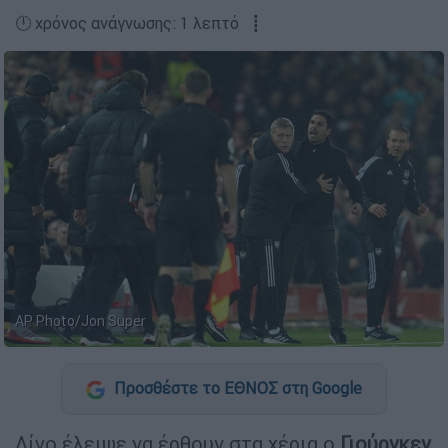
🕛 χρόνος ανάγνωσης: 1 λεπτό ┋
AP Photo/Jon Super
Προσθέστε το ΕΘΝΟΣ στη Google
Λίγο έλειψε να έρθουν στα χέρια ο
Γιούργκεν