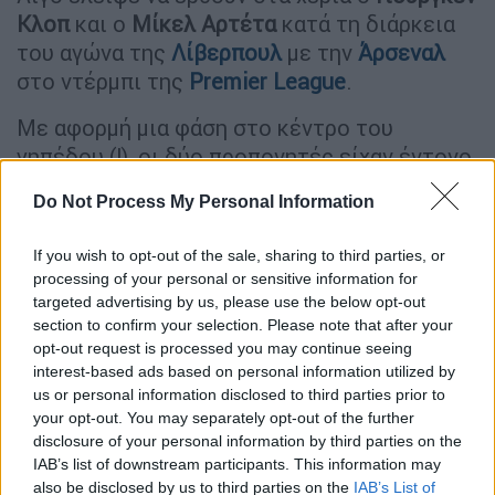
Κλοπ
και ο
Μίκελ Αρτέτα
κατά τη διάρκεια
του αγώνα της
Λίβερπουλ
με την
Άρσεναλ
στο ντέρμπι της
Premier League
.
Με αφορμή μια φάση στο κέντρο του
γηπέδου (!), οι δύο προπονητές είχαν έντονο
διάλογο και έφτασαν μια ανάσα ο ένας απ'
Do Not Process My Personal Information
τον άλλο. Κι αν δεν έμπαιναν στη μέση οι
συνεργάτες τους και ο τέταρτος διαιτητής,
If you wish to opt-out of the sale, sharing to third parties, or
μπορεί να έχει πιαστεί και στα χέρια. Ο
processing of your personal or sensitive information for
διαιτητής του αγώνα τούς κάλεσε κοντά του
targeted advertising by us, please use the below opt-out
και τους τιμώρησε με κίτρινη κάρτα, ενώ
section to confirm your selection. Please note that after your
opt-out request is processed you may continue seeing
εκείνοι δεν έδειξαν να πτοούνται και
interest-based ads based on personal information utilized by
συνέχισαν να ανταλλάσσουν «γαλλικά».
us or personal information disclosed to third parties prior to
your opt-out. You may separately opt-out of the further
disclosure of your personal information by third parties on the
ΔΙΑΒΑΣΤΕ ΕΠΙΣΗΣ
IAB’s list of downstream participants. This information may
also be disclosed by us to third parties on the
IAB’s List of