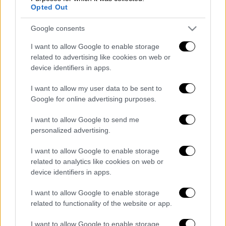
Εκτέλεση
Opted Out
Google consents
1.
Κόβετε τα
φύλλα κρούστας
στη μέση.
I want to allow Google to enable storage
2.
Βάζετε από 2 μισά φύλλα το ένα πάνω στο
related to advertising like cookies on web or
άλλο. Στο κέντρο τους τοποθετείτε τη
device identifiers in apps.
φέτα
. Διπλώνετε σαν φάκελο και τα
I want to allow my user data to be sent to
αφήνετε στην άκρη.
Google for online advertising purposes.
3.
Σε μικρό κατσαρολάκι ρίχνετε το μέλι, το
I want to allow Google to send me
ξίδι και 2 κουταλιές νερό και τα βράζετε
personalized advertising.
ανακατεύοντας.
I want to allow Google to enable storage
related to analytics like cookies on web or
4.
Ζεσταίνετε καλά το λάδι και τηγανίζετε
device identifiers in apps.
τα φακελάκια με τη φέτα μέχρι να
ροδοκοκκινίσουν και απ' τις δύο πλευρές. Τα
I want to allow Google to enable storage
βγάζετε με τρυπητή σπάτουλα, τα αφήνετε
related to functionality of the website or app.
σε απορροφητικό χαρτί για λίγο και κατόπιν
I want to allow Google to enable storage