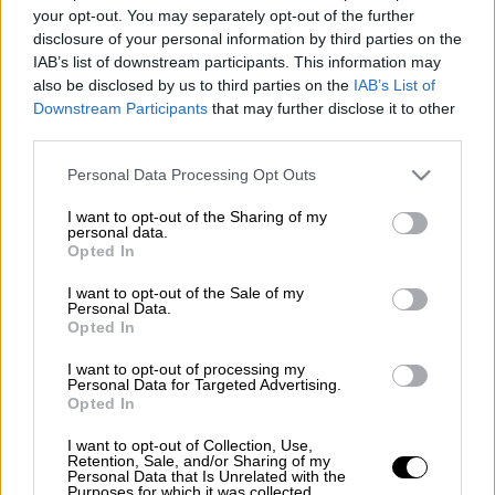
your opt-out. You may separately opt-out of the further
30'
5
disclosure of your personal information by third parties on the
IAB’s list of downstream participants. This information may
also be disclosed by us to third parties on the
IAB’s List of
Downstream Participants
that may further disclose it to other
Υλικά
third parties.
Please note that this website/app uses one or more Google
Personal Data Processing Opt Outs
1 πακέτο (450 γρ.) φύλλο κρούστας
services and may gather and store information including but
not limited to your visit or usage behaviour. You may click to
I want to opt-out of the Sharing of my
για πίτες
personal data.
grant or deny consent to Google and its third-party tags to
10 τετράγωνα κομμάτια φέτα
Opted In
use your data for below specified purposes in below Google
λάδι για τηγάνισμα
consent section.
I want to opt-out of the Sale of my
1 φλιτζάνι μέλι
Personal Data.
Opted In
2 κουταλιές της σούπας ξίδι
βαλσαμικό
I want to opt-out of processing my
Personal Data for Targeted Advertising.
4 κουταλιές της σούπας σουσάμι
Opted In
καβουρντισμένο ή μαυροσούσαμο
I want to opt-out of Collection, Use,
Retention, Sale, and/or Sharing of my
Personal Data that Is Unrelated with the
Purposes for which it was collected.