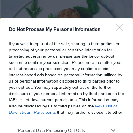
Do Not Process My Personal Information
If you wish to opt-out of the sale, sharing to third parties, or
processing of your personal or sensitive information for
targeted advertising by us, please use the below opt-out
section to confirm your selection. Please note that after your
opt-out request is processed you may continue seeing
interest-based ads based on personal information utilized by
us or personal information disclosed to third parties prior to
your opt-out. You may separately opt-out of the further
disclosure of your personal information by third parties on the
IAB’s list of downstream participants. This information may
also be disclosed by us to third parties on the
IAB’s List of
Downstream Participants
that may further disclose it to other
third parties.
Συνταγές
|
29.05.2024 07:40
Please note that this website/app uses one or more Google
Personal Data Processing Opt Outs