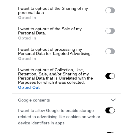
services and may gather and store information including but
Πεντανόστιμοι κολοκυθοκεφτέδες για
not limited to your visit or usage behaviour. You may click to
I want to opt-out of the Sharing of my
τη μέση του τραπεζιού
personal data.
grant or deny consent to Google and its third-party tags to
Opted In
use your data for below specified purposes in below Google
Από τα πιο αγαπημένα μεζεδάκια των
consent section.
ζεστών ημερών, τα πάνε περίφημα με
I want to opt-out of the Sale of my
Personal Data.
παγωμένες μπίρες και δροσερο, λευκό
Opted In
κρασί.
I want to opt-out of processing my
Personal Data for Targeted Advertising.
Opted In
I want to opt-out of Collection, Use,
Retention, Sale, and/or Sharing of my
Personal Data that Is Unrelated with the
Purposes for which it was collected.
Opted Out
Google consents
I want to allow Google to enable storage
related to advertising like cookies on web or
device identifiers in apps.