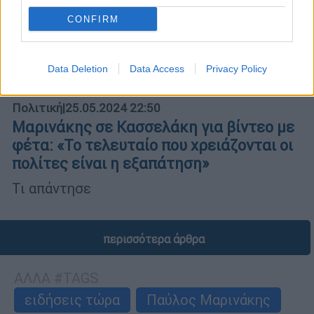
CONFIRM
Data Deletion
Data Access
Privacy Policy
Πολιτική
|
25.05.2024 22:50
Μαρινάκης σε Κασσελάκη για βίντεο με
φέτα: «Το τελευταίο που χρειάζονται οι
πολίτες είναι η εξαπάτηση»
Τι απάντησε
περισσότερα άρθρα
ΑΛΛΑ #TAGS
ειδήσεις τώρα
Παύλος Μαρινάκης