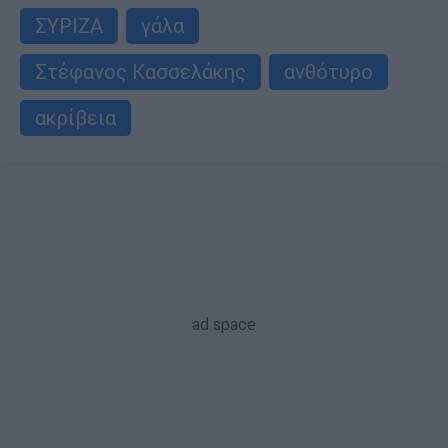
ΣΥΡΙΖΑ
γάλα
Στέφανος Κασσελάκης
ανθότυρο
ακρίβεια