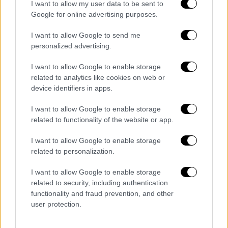
I want to allow my user data to be sent to
Google for online advertising purposes.
Πολιτική
|
28.05.2024 09:31
I want to allow Google to send me
personalized advertising.
Μαρινάκης: Αντιμετωπίζουμε τη
μεγαλύτερη πληθωριστική κρίση -
I want to allow Google to enable storage
«Ντεκόρ για σέλφι» το ταξίδι
related to analytics like cookies on web or
Κασσελάκη στα Ιεροσόλυμα
device identifiers in apps.
Η συνέντευξη του κυβερνητικού
I want to allow Google to enable storage
εκπροσώπου στο OPEN
related to functionality of the website or app.
I want to allow Google to enable storage
related to personalization.
I want to allow Google to enable storage
related to security, including authentication
functionality and fraud prevention, and other
user protection.