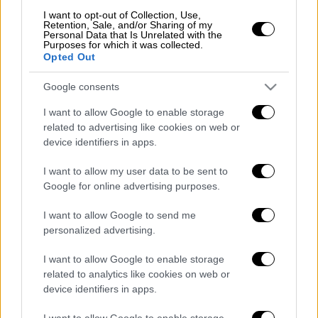
I want to opt-out of Collection, Use,
Retention, Sale, and/or Sharing of my
Πλένετε τη
συκωταριά
και την κόβετε
Personal Data that Is Unrelated with the
Purposes for which it was collected.
σε μικρά κομμάτια. Πασπαλίζετε με
Opted Out
μπόλικο πιπέρι. Ρίχνετε αρκετή ρίγανη,
σκόρδο και μαϊντανό, ανακατεύοντας
Google consents
καλά. Περνάτε τα κομμάτια σε μικρή
I want to allow Google to enable storage
σούβλα εναλλάξ, δηλαδή ένα συκώτι, ένα
related to advertising like cookies on web or
πνευμόνι, λίγα γλυκάδια, σπλήνα.
device identifiers in apps.
Επαναλαμβάνετε την ίδια διαδικασία
I want to allow my user data to be sent to
μέχρι να τελειώσουν τα υλικά και
Google for online advertising purposes.
αλατίζετε το κοκορέτσι.
Κατόπιν παίρνετε ένα έντερο, το οποίο
I want to allow Google to send me
έχετε πλύνει και καθαρίσει καλά και το
personalized advertising.
καρφώνετε στην άκρη της σούβλας.
I want to allow Google to enable storage
Αφού το στερεώσετε, αρχίζετε να το
related to analytics like cookies on web or
τυλίγετε γύρω γύρω από τα εντόσθια
device identifiers in apps.
προς το άλλο άκρο της σούβλας.
I want to allow Google to enable storage