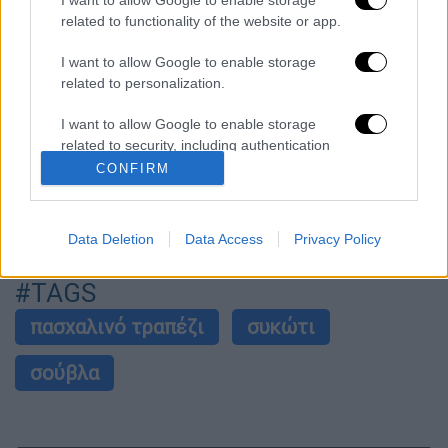
Χρησιμοποιείτε τόσα έντερα όσο να
related to functionality of the website or app.
σκεπαστούν καλά και να δεθούν τα
κομμάτια.
I want to allow Google to enable storage
related to personalization.
Ψήνετε στα κάρβουνα δίπλα στο αρνί 2
½ ώρες, γυρίζοντας τη
σούβλα
σε τακτά
I want to allow Google to enable storage
χρονικά διαστήματα. Σερβίρετε το
related to security, including authentication
κοκορέτσι κομμένο σε λεπτές ροδέλες.
functionality and fraud prevention, and other
CONFIRM
user protection.
Δείτε ακόμη: Γαρδουμπίτσες, παππούδες,
τζιγεροσαρμάδες - Παραδοσιακές συνταγές
Data Deletion
Data Access
Privacy Policy
για το τραπέζι της Λαμπρής
#TAGS
πασχαλινό τραπέζι
συκώτι
σούβλα