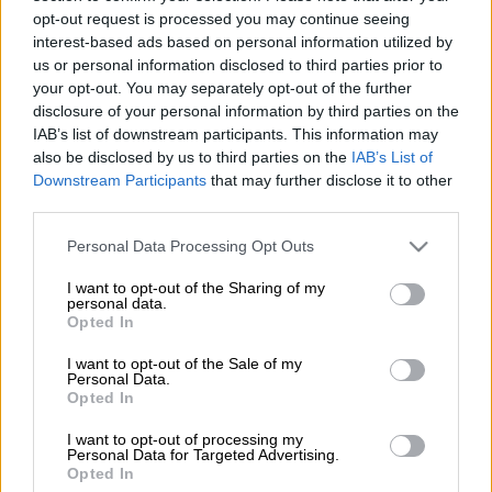
240'
8
opt-out request is processed you may continue seeing
interest-based ads based on personal information utilized by
us or personal information disclosed to third parties prior to
your opt-out. You may separately opt-out of the further
disclosure of your personal information by third parties on the
Υλικά
IAB’s list of downstream participants. This information may
also be disclosed by us to third parties on the
IAB’s List of
Downstream Participants
that may further disclose it to other
1 συκωταριά από αρνί ή κατσίκι και
third parties.
τα γλυκάδια
3-4 έντερα μεγάλα πλυμένα και καλά
Please note that this website/app uses one or more Google
Personal Data Processing Opt Outs
services and may gather and store information including but
καθαρισμένα
not limited to your visit or usage behaviour. You may click to
I want to opt-out of the Sharing of my
3 σκελίδες σκόρδου λιωμένες
personal data.
grant or deny consent to Google and its third-party tags to
Opted In
λίγος μαϊντανός ψιλοκομμένος
use your data for below specified purposes in below Google
αλάτι, πιπέρι
consent section.
I want to opt-out of the Sale of my
Personal Data.
ρίγανη
Opted In
I want to opt-out of processing my
Personal Data for Targeted Advertising.
Εκτέλεση
Opted In