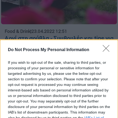
Food & Drink
|
23.04.2022 12:51
Αρνί στη σούβλα - Συμβουλές και tips για
να το στερεώσετε και να το ψήσετε
Do Not Process My Personal Information
τέλεια
Ειδικά αν πρόκειται να σουβλίσετε για
If you wish to opt-out of the sale, sharing to third parties, or
πρώτη φορά, έχετε στο νου κάποια
processing of your personal or sensitive information for
πραγματάκια. Οδηγίες για σούβλισμα από
targeted advertising by us, please use the below opt-out
section to confirm your selection. Please note that after your
έμπειρο ψήστη.
opt-out request is processed you may continue seeing
interest-based ads based on personal information utilized by
us or personal information disclosed to third parties prior to
your opt-out. You may separately opt-out of the further
disclosure of your personal information by third parties on the
IAB’s list of downstream participants. This information may
also be disclosed by us to third parties on the
IAB’s List of