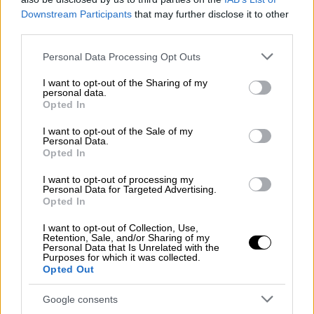
Downstream Participants
that may further disclose it to other
third parties.
Please note that this website/app uses one or more Google
Personal Data Processing Opt Outs
services and may gather and store information including but
not limited to your visit or usage behaviour. You may click to
I want to opt-out of the Sharing of my
personal data.
grant or deny consent to Google and its third-party tags to
Opted In
use your data for below specified purposes in below Google
consent section.
I want to opt-out of the Sale of my
Personal Data.
Opted In
I want to opt-out of processing my
Personal Data for Targeted Advertising.
Opted In
I want to opt-out of Collection, Use,
Retention, Sale, and/or Sharing of my
Personal Data that Is Unrelated with the
Συνταγές
|
23.04.2022 08:50
Purposes for which it was collected.
Opted Out
Κοκορέτσι παραδοσιακό
Google consents
Συνταγή για τον πατροπαράδοτο μεζέ του