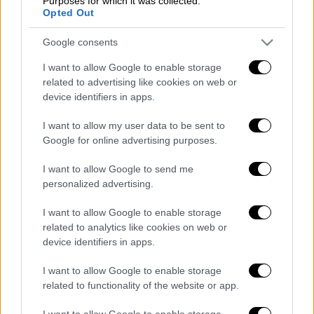
Purposes for which it was collected.
μαϊντανό ψιλοκομμένο
Opted Out
αλάτι, πιπέρι φρεσκοτριμμένο
Google consents
I want to allow Google to enable storage
Εκτέλεση
related to advertising like cookies on web or
device identifiers in apps.
Ζεσταίνετε το ελαιόλαδο και σοτάρετε
I want to allow my user data to be sent to
τα κρεμμύδια και το φινόκιο για 5΄-6΄.
Google for online advertising purposes.
Προσθέτετε το
ρύζι
και ανακατεύετε
I want to allow Google to send me
για 2’-
3’
. Ρίχνετε και τις
αγκινάρες
και
personalized advertising.
το μισό από το ζωμό και βράζετε για 10΄
περίπου μέχρι να εξατμισθούν τα υγρά.
I want to allow Google to enable storage
related to analytics like cookies on web or
Κατόπιν προσθέτετε τον υπόλοιπο
device identifiers in apps.
ζωμό και αλατοπίπερο και συνεχίζετε
το βράσιμο για 7΄μέχρι να μαλακώσει το
I want to allow Google to enable storage
ρύζι και απορροφηθούν πάλι τα υγρά.
related to functionality of the website or app.
Προσθέτετε στο τέλος τον άνηθο,
I want to allow Google to enable storage