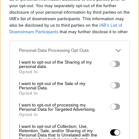
your opt-out. You may separately opt-out of the further
disclosure of your personal information by third parties on the
30'
4
IAB’s list of downstream participants. This information may
also be disclosed by us to third parties on the
IAB’s List of
Downstream Participants
that may further disclose it to other
third parties.
Υλικά
Please note that this website/app uses one or more Google
Personal Data Processing Opt Outs
services and may gather and store information including but
4-5 αγκινάρες καρδιές
not limited to your visit or usage behaviour. You may click to
I want to opt-out of the Sharing of my
personal data.
grant or deny consent to Google and its third-party tags to
300 γρ.
ρύζι μακρύκοκκο
Opted In
use your data for below specified purposes in below Google
4 φρέσκα κρεμμύδια ψιλοκομμένα
consent section.
I want to opt-out of the Sale of my
4-5 κουταλιές της σούπας
Personal Data.
Opted In
ελαιόλαδο
1 φινόκιο, κομμένο σε φέτες
I want to opt-out of processing my
Personal Data for Targeted Advertising.
800 ml ζωμός ή λαχανικών
Opted In
200 γρ.
τόνος κονσέρβας
ο χυμός 1 λεμονιού
I want to opt-out of Collection, Use,
Retention, Sale, and/or Sharing of my
2 κουταλιές της σούπας άνηθο ή
Personal Data that Is Unrelated with the