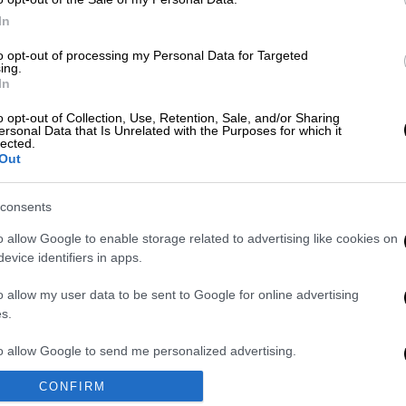
1/2 φλιτζανιού
In
ελαιόλαδο
to opt-out of processing my Personal Data for Targeted
3-4 κουταλιές
ing.
της σούπας
In
χυμός λεμονιού
α ψήσιμο.
o opt-out of Collection, Use, Retention, Sale, and/or Sharing
2 σκελίδες
ersonal Data that Is Unrelated with the Purposes for which it
νέχεια τα
lected.
σκόρδο
 Τα αλείφετε με
Out
ψιλοκομμένες
 τα απλώνετε
1 κουταλιά της
 σε
consents
σούπας
o allow Google to enable storage related to advertising like cookies on
βασιλικός
evice identifiers in apps.
 για 8'-10'
φρέσκος
ψιλοκομμένος ή
o allow my user data to be sent to Google for online advertising
s.
1 κουταλάκι του
ιμάζετε τη
γλυκού ξερός
τερ τη φέτα, Το
to allow Google to send me personalized advertising.
αλάτι, πιπέρι
κό και
CONFIRM
o allow Google to enable storage related to analytics like cookies on
αι το