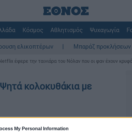
λλάδα
Κόσμος
Αθλητισμός
Ψυχαγωγία
Fo
ση ελικοπτέρων
Μπαράζ προκλήσεων της Άγ
Netflix έφερε την ταινιάρα του Νόλαν που οι φαν έχουν κρυφό
 Ψητά κολοκυθάκια με
ocess My Personal Information