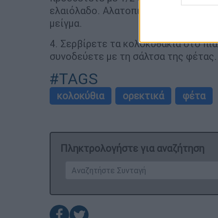
web or d
ελαιόλαδο. Αλατοπιπερώνετε και πο
μείγμα.
I want t
or app.
4. Σερβίρετε τα κολοκυθάκια στο πιά
συνοδεύετε με τη σάλτσα της φέτας.
I want t
#TAGS
I want t
authenti
κολοκύθια
ορεκτικά
φέτα
Πληκτρολογήστε για αναζήτηση