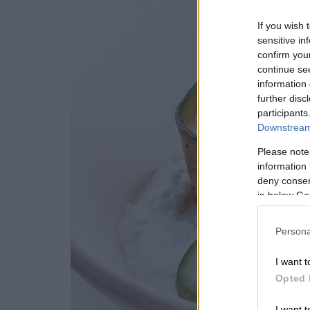
If you wish 
sensitive in
confirm you
continue se
information 
further disc
participants
Downstream 
Please note
information 
deny consent
in below Go
Persona
I want t
Opted 
I want t