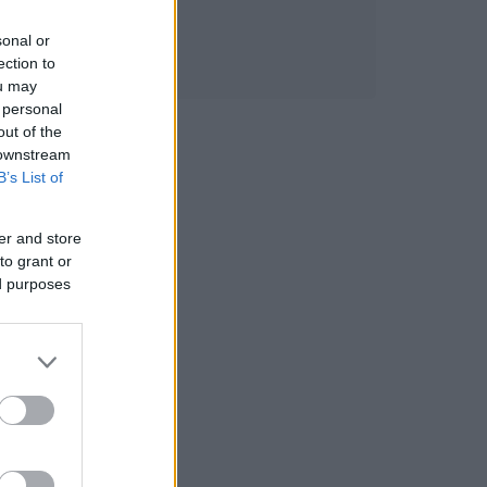
sonal or
ection to
ou may
 personal
out of the
 downstream
B’s List of
er and store
to grant or
ed purposes