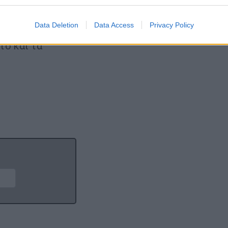
evice identifiers in apps.
λτοποιείτε το
o allow Google to enable storage related to functionality of the website
Data Deletion
Data Access
Privacy Policy
το και τα
o allow Google to enable storage related to personalization.
o allow Google to enable storage related to security, including
cation functionality and fraud prevention, and other user protection.