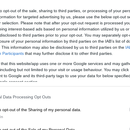
30'
to opt-out of the sale, sharing to third parties, or processing of your per
4
formation for targeted advertising by us, please use the below opt-out s
r selection. Please note that after your opt-out request is processed y
eing interest-based ads based on personal information utilized by us or
disclosed to third parties prior to your opt-out. You may separately opt-
losure of your personal information by third parties on the IAB’s list of
. This information may also be disclosed by us to third parties on the
IA
Participants
that may further disclose it to other third parties.
Υλικά
 that this website/app uses one or more Google services and may gath
including but not limited to your visit or usage behaviour. You may click 
15 μεγάλα
 to Google and its third-party tags to use your data for below specifi
κολοκυθάκια
ogle consent section.
λίγο ελαιόλαδο
για το άλειμμα
l Data Processing Opt Outs
Για τη σάλτσα φέτας
o opt-out of the Sharing of my personal data.
In
1 φλιτζάνι φέτα
τριμμένη
o opt-out of the Sale of my Personal Data.