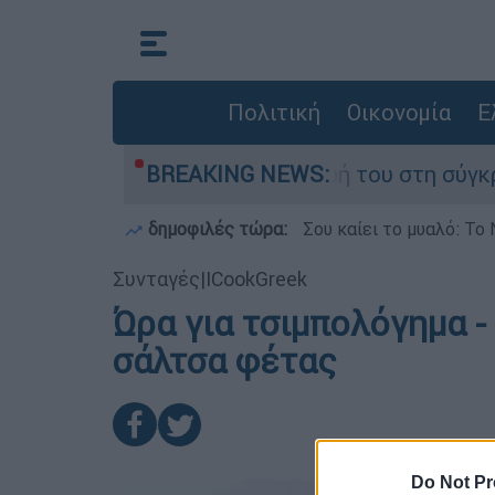
Πολιτική
Οικονομία
Ε
τέλη Δαμίγο που έχασε τη ζωή του στη σύγκρου
BREAKING NEWS:
δημοφιλές τώρα:
Σου καίει το μυαλό: Το 
Συνταγές
|
ICookGreek
Ώρα για τσιμπολόγημα -
σάλτσα φέτας
Do Not Pr