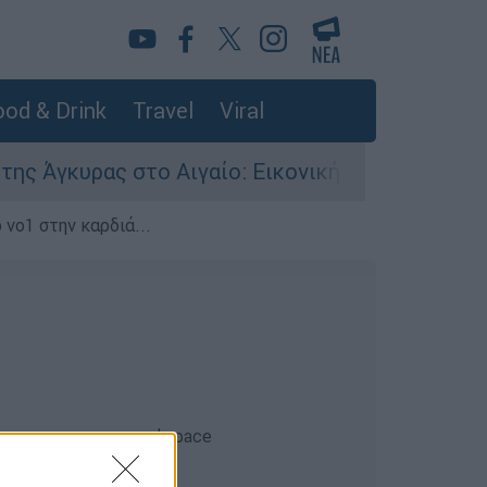
od & Drink
Travel
Viral
κυρας στο Αιγαίο: Εικονική αερομαχία ανάμεσα
 νο1 στην καρδιά...