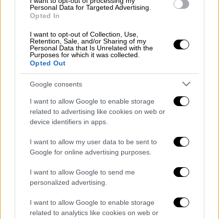
I want to opt-out of processing my
Personal Data for Targeted Advertising.
200 γρ. κρέμα γάλακτος ή γάλα
Opted In
εβαπορέ
αλάτι, πιπέρι
I want to opt-out of Collection, Use,
Retention, Sale, and/or Sharing of my
Personal Data that Is Unrelated with the
Purposes for which it was collected.
Opted Out
Εκτέλεση
Google consents
Βράζετε τις πατάτες για 10’ σε
I want to allow Google to enable storage
related to advertising like cookies on web or
αλατισμένο νερό και τις στραγγίζετε.
device identifiers in apps.
Βουτυρώνετε ένα ταψί και λιώνετε το
υπόλοιπο βούτυρο σε αντικολλητικό
I want to allow my user data to be sent to
τηγάνι.
Google for online advertising purposes.
Ρίχνετε τα κρεμμύδια και τα σοτάρετε
I want to allow Google to send me
μέχρι να ροδίσουν αυτά.
personalized advertising.
Βγάζετε με τρυπητή κουτάλα τα
σοταρισμένα κρεμμύδια και ρίχνετε στο
I want to allow Google to enable storage
related to analytics like cookies on web or
τηγάνι τις πατάτες με λίγο ακόμη