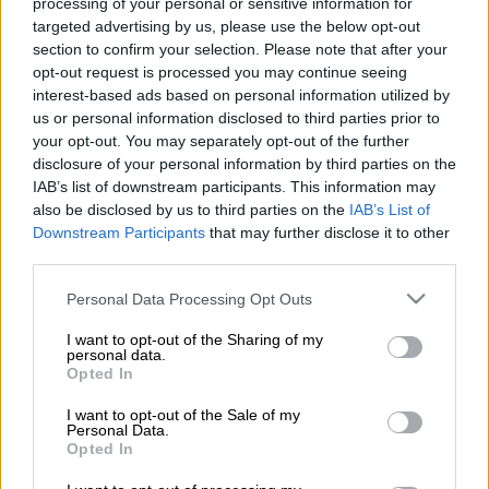
Εικόνα: ICookGreek
processing of your personal or sensitive information for
targeted advertising by us, please use the below opt-out
section to confirm your selection. Please note that after your
70'
4
opt-out request is processed you may continue seeing
interest-based ads based on personal information utilized by
us or personal information disclosed to third parties prior to
your opt-out. You may separately opt-out of the further
Υλικά
disclosure of your personal information by third parties on the
IAB’s list of downstream participants. This information may
also be disclosed by us to third parties on the
IAB’s List of
500 γρ. πατάτες καθαρισμένες
Downstream Participants
that may further disclose it to other
κομμένες σε ροδέλες
third parties.
300 γρ. γραβιέρα κομμένη σε φέτες
Please note that this website/app uses one or more Google
Personal Data Processing Opt Outs
100 γρ. μετσοβόνε σε φέτες
services and may gather and store information including but
1 κρεμμύδι ξερό και 2 φρέσκα
not limited to your visit or usage behaviour. You may click to
I want to opt-out of the Sharing of my
personal data.
grant or deny consent to Google and its third-party tags to
ψιλοκομμένα
Opted In
use your data for below specified purposes in below Google
4-5 κουταλιές σούπας βούτυρο
consent section.
I want to opt-out of the Sale of my
2 κουταλιές της σούπας άνηθος ή
Personal Data.
Opted In
μαϊντανός ψιλοκομμένος
8 αυγά