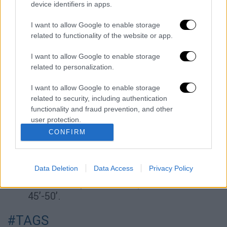
device identifiers in apps.
βούτυρο, αν χρειάζεται. Τις αφήνετε να
σοταρισθούν ελαφρά για 2’-3’ γυρίζοντας
I want to allow Google to enable storage
τις -δεν πειράζει και να λιώσουν
related to functionality of the website or app.
κάποιες.
I want to allow Google to enable storage
Βάζετε σε πυρίμαχο σκεύος ή σε
related to personalization.
στρώσεις τις πατάτες, σκορπίζετε λίγα
I want to allow Google to enable storage
κρεμμύδια, πασπαλίζετε με το μυρωδικό
related to security, including authentication
και κατόπιν απλώνετε φέτες τυριών.
functionality and fraud prevention, and other
Επαναλαμβάνετε τη διαδικασία μέχρι να
user protection.
τελειώσουν τα υλικά.
CONFIRM
Χτυπάτε την κρέμα γάλακτος ή το
εβαπορέ με τα αυγά και περιχύνετε το
περιεχόμενο του ταψιού. Αφήνετε για
Data Deletion
Data Access
Privacy Policy
15’-20’ και ψήνετε στο φούρνο για
45’-50’.
#TAGS