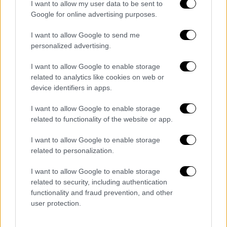
I want to allow my user data to be sent to
Google for online advertising purposes.
I want to allow Google to send me
personalized advertising.
Lifestyle
|
18.03.2026 11:55
Η αδερφή του Μπάμπη Λαζαρίδη
I want to allow Google to enable storage
καταγγέλλει την Αγγελική Ηλιάδη για
related to analytics like cookies on web or
«διαφημιστικά κόλπα» και
device identifiers in apps.
υπερασπίζεται τη μνήμη του
I want to allow Google to enable storage
«Ο Μπάμπης ποτέ δε χτύπησε την Αγγελική,
related to functionality of the website or app.
αλλά φαίνεται ότι επειδή το καινούριο της
I want to allow Google to enable storage
τραγούδι δεν ακούγεται πολύ», τόνισε
related to personalization.
χαραλτηριστικά η Λίτσα Λαζαρίδη
I want to allow Google to enable storage
related to security, including authentication
functionality and fraud prevention, and other
user protection.