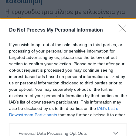
κακοποίηση
Η τραγουδίστρια μίλησε με ειλικρίνεια για
όσα βίωσε στη σχέση της με τον Μπάμπη
Λαζαρίδη
Do Not Process My Personal Information
If you wish to opt-out of the sale, sharing to third parties, or
processing of your personal or sensitive information for
targeted advertising by us, please use the below opt-out
section to confirm your selection. Please note that after your
opt-out request is processed you may continue seeing
interest-based ads based on personal information utilized by
us or personal information disclosed to third parties prior to
your opt-out. You may separately opt-out of the further
disclosure of your personal information by third parties on the
IAB’s list of downstream participants. This information may
also be disclosed by us to third parties on the
IAB’s List of
Downstream Participants
that may further disclose it to other
third parties.
Please note that this website/app uses one or more Google
Personal Data Processing Opt Outs