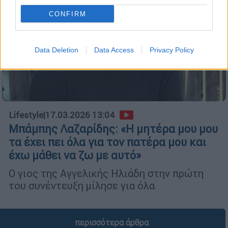
CONFIRM
Data Deletion
Data Access
Privacy Policy
Lifestyle
|
17.03.2026 13:04
Μπάμπης Λαζαρίδης: «Η μητέρα μου μου
τα έχει πει όλα για τον πατέρα μου και
έχω μάθει να ζω με αυτό»
Ο γιος της Αγγελικής Ηλιάδη στην πρώτη
του συνέντευξη μίλησε για όλα
περισσότερα άρθρα