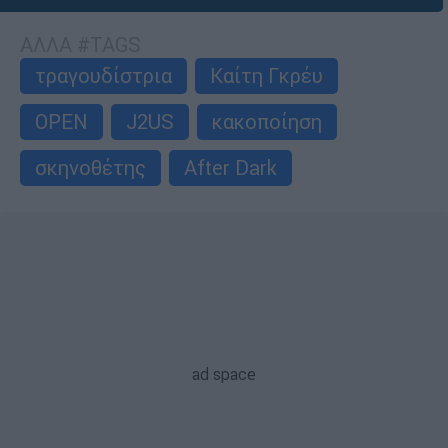
ΑΛΛΑ #TAGS
τραγουδίστρια
Καίτη Γκρέυ
OPEN
J2US
κακοποίηση
σκηνοθέτης
After Dark