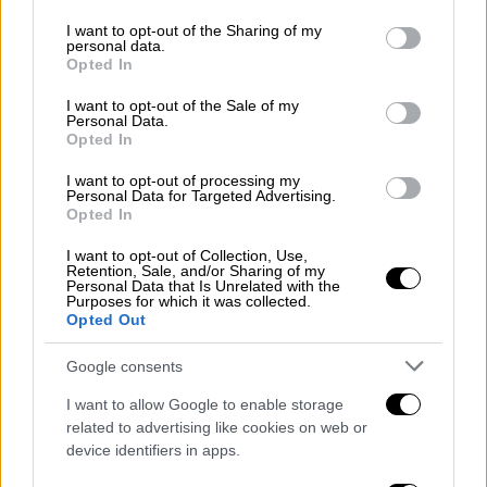
Lifestyle
|
19.03.2026 13:16
services and may gather and store information including but
not limited to your visit or usage behaviour. You may click to
I want to opt-out of the Sharing of my
«Βαριά άρρωστη η μητέρα του»:
personal data.
grant or deny consent to Google and its third-party tags to
Νομικές κινήσεις κατά της Αγγελικής
Opted In
use your data for below specified purposes in below Google
Ηλιάδη από την αδερφή του Μπάμπη
consent section.
I want to opt-out of the Sale of my
Λαζαρίδη
Personal Data.
Opted In
Η συνέντευξη της τραγουδίστριας έχει
I want to opt-out of processing my
προκαλέσει την αντίδραση της οικογένειας
Personal Data for Targeted Advertising.
Opted In
I want to opt-out of Collection, Use,
Retention, Sale, and/or Sharing of my
Personal Data that Is Unrelated with the
Purposes for which it was collected.
Opted Out
Google consents
I want to allow Google to enable storage
related to advertising like cookies on web or
device identifiers in apps.