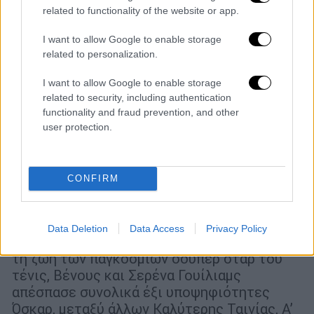
related to functionality of the website or app.
I want to allow Google to enable storage
related to personalization.
I want to allow Google to enable storage
related to security, including authentication
functionality and fraud prevention, and other
user protection.
Σινεμά
|
08.02.2022 17:51
Η Μέθοδος των Γουίλιαμς: Η ταινία του
CONFIRM
Ρεϊνάλντο Μάρκους Γκριν για τη Σερένα
Γουίλιαμς είναι υποψήφια για 6 Όσκαρ
Data Deletion
Data Access
Privacy Policy
Η ταινία του Ρεϊνάλντο Μάρκους Γκριν για
τη ζωή των παγκόσμιων σούπερ σταρ του
τένις, Βένους και Σερένα Γουίλιαμς
απέσπασε συνολικά έξι υποψηφιότητες
Όσκαρ, μεταξύ άλλων Καλύτερης Ταινίας, Α’