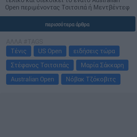
Open περιμένοντας Τσιτσιπά ή Μεντβέντεφ
περισσότερα άρθρα
ΑΛΛΑ #TAGS
Τένις
US Open
ειδήσεις τώρα
Στέφανος Τσιτσιπάς
Μαρία Σάκκαρη
Australian Open
Νόβακ Τζόκοβιτς