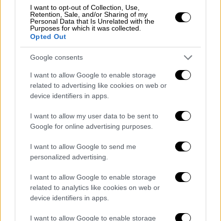
I want to opt-out of Collection, Use,
Retention, Sale, and/or Sharing of my
Personal Data that Is Unrelated with the
Αθλητισμός
|
21.04.2022 12:30
Purposes for which it was collected.
Opted Out
Λιούς Χάμιλτον και Σερένα Γουίλιαμς
δίνουν λεφτά για να αγοράσουν την
Google consents
Τσέλσι!
I want to allow Google to enable storage
Ο Λιούις Χάμιλτον και η Σερένα Γουίλιαμς
related to advertising like cookies on web or
φέρονται αποφασισμένοι να κινηθούν για
device identifiers in apps.
την αγορά της Τσέλσι συνεισφέροντας
χρήματα στο κονσόρτσιουμ του Σερ Μάρτιν
I want to allow my user data to be sent to
Google for online advertising purposes.
Μπρόουτον, ο οποίος ηγείται προσπάθειας
για την εξαγορά του λονδρέζικου συλλόγου
I want to allow Google to send me
απ' τον Ρομάν Αμπράμοβιτς.
personalized advertising.
I want to allow Google to enable storage
related to analytics like cookies on web or
device identifiers in apps.
I want to allow Google to enable storage