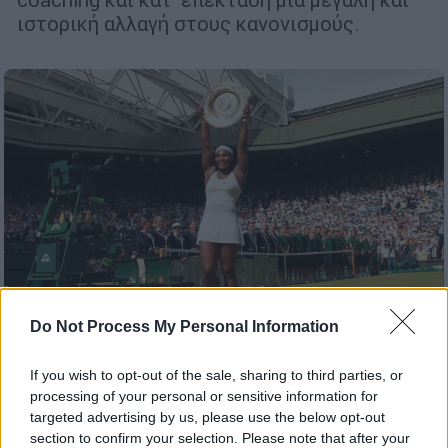
ιστορική αλλαγή στους κανονισμούς.
Do Not Process My Personal Information
If you wish to opt-out of the sale, sharing to third parties, or
Αθλητισμός
|
14.06.2022 19:00
processing of your personal or sensitive information for
Η μεγάλη επιστροφή της Σερένα
targeted advertising by us, please use the below opt-out
section to confirm your selection. Please note that after your
Γουίλιαμς στο Wimbledon! Πήρε wild