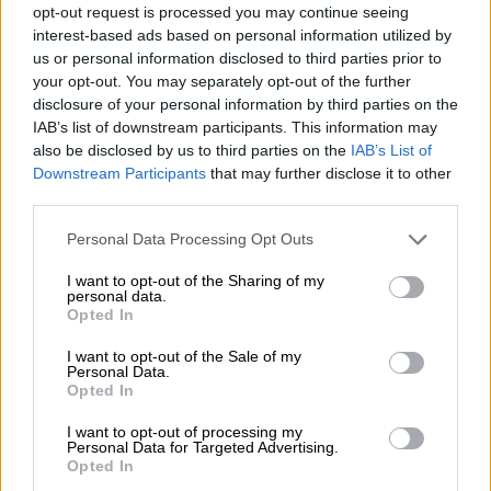
opt-out request is processed you may continue seeing
card κι ετοιμάζεται
interest-based ads based on personal information utilized by
us or personal information disclosed to third parties prior to
Η κορυφαία τενίστρια των τελευταίων 50
your opt-out. You may separately opt-out of the further
ετών και κάτοχος 23 τίτλων Grand Slam,
disclosure of your personal information by third parties on the
έκλεισε θέση για το επερχόμενο Wimbledon
IAB’s list of downstream participants. This information may
στα 41 της χρόνια.
also be disclosed by us to third parties on the
IAB’s List of
Downstream Participants
that may further disclose it to other
third parties.
Please note that this website/app uses one or more Google
Personal Data Processing Opt Outs
services and may gather and store information including but
not limited to your visit or usage behaviour. You may click to
I want to opt-out of the Sharing of my
personal data.
grant or deny consent to Google and its third-party tags to
Opted In
use your data for below specified purposes in below Google
consent section.
I want to opt-out of the Sale of my
Personal Data.
Opted In
I want to opt-out of processing my
Personal Data for Targeted Advertising.
Opted In