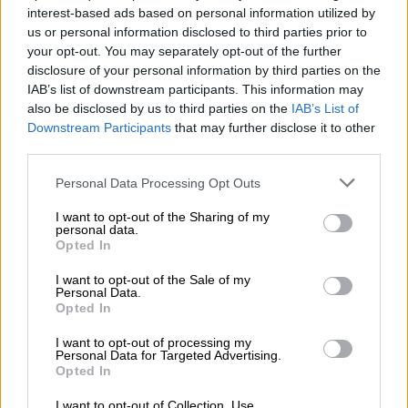
interest-based ads based on personal information utilized by
us or personal information disclosed to third parties prior to
your opt-out. You may separately opt-out of the further
disclosure of your personal information by third parties on the
IAB’s list of downstream participants. This information may
also be disclosed by us to third parties on the
IAB’s List of
Downstream Participants
that may further disclose it to other
third parties.
Please note that this website/app uses one or more Google
Personal Data Processing Opt Outs
services and may gather and store information including but
Ελλάδα
|
27.12.2024 18:11
not limited to your visit or usage behaviour. You may click to
I want to opt-out of the Sharing of my
personal data.
Επί ποδός για την κακοκαιρία με χιόνια
grant or deny consent to Google and its third-party tags to
Opted In
use your data for below specified purposes in below Google
από την Ουκρανία: Υποχρεωτικές οι
consent section.
I want to opt-out of the Sale of my
αλυσίδες σε όλη την Αττική – 112 σε
Personal Data.
Δροσιά, Εύβοια
Opted In
Πού θα διακοπεί η κυκλοφορία – Αναλυτική
I want to opt-out of processing my
Personal Data for Targeted Advertising.
πρόγνωση για τις επόμενες ημέρες
Opted In
I want to opt-out of Collection, Use,