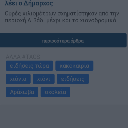
λέει ο Δήμαρχος
Ουρές χιλιομέτρων σχηματίστηκαν από την
περιοχή Λιβάδι μέχρι και το χιονοδρομικό.
περισσότερα άρθρα
ΑΛΛΑ #TAGS
ειδήσεις τώρα
κακοκαιρία
χιόνια
χιόνι
ειδήσεις
Αράχωβα
σχολεία