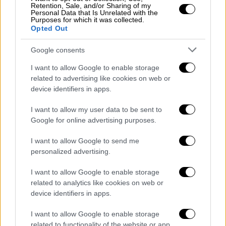
Retention, Sale, and/or Sharing of my
Personal Data that Is Unrelated with the
Purposes for which it was collected.
Opted Out
Google consents
I want to allow Google to enable storage
related to advertising like cookies on web or
device identifiers in apps.
I want to allow my user data to be sent to
Google for online advertising purposes.
I want to allow Google to send me
personalized advertising.
Ελλάδα
|
26.12.2024 19:11
I want to allow Google to enable storage
Τελικά τι προκάλεσε το αδιανόητο
related to analytics like cookies on web or
μποτιλιαρισμα στην Αράχωβα; Η νέα
device identifiers in apps.
εκδοχή περί… νταλίκας
I want to allow Google to enable storage
Νέες πληροφορίες πρόσθεσε ο δήμαρχος
related to functionality of the website or app.