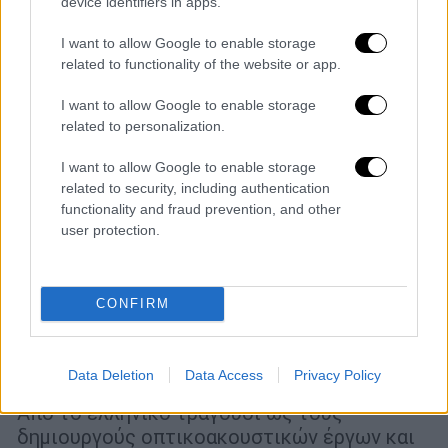
device identifiers in apps.
I want to allow Google to enable storage
related to functionality of the website or app.
I want to allow Google to enable storage
related to personalization.
I want to allow Google to enable storage
related to security, including authentication
functionality and fraud prevention, and other
user protection.
CONFIRM
Σινεμά
|
18.05.2020 14:03
Η ΕΡΤ μοιράζει 4,3 εκατομμύρια ευρώ
στους ανθρώπους του Πολιτισμού
Data Deletion
Data Access
Privacy Policy
Από το ελληνικό τραγούδι ως τους
δημιουργούς οπτικοακουστικών έργων και