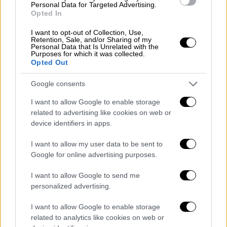
Personal Data for Targeted Advertising.
Opted In
I want to opt-out of Collection, Use,
Retention, Sale, and/or Sharing of my
Personal Data that Is Unrelated with the
Purposes for which it was collected.
Opted Out
Google consents
I want to allow Google to enable storage
Πολιτισμός
|
12.08.2020 17:43
related to advertising like cookies on web or
Μοσχολιού: «Δε θέλω να πεθάνω! Είναι
device identifiers in apps.
όμορφη η ζωή. Κοίτα πόσο όμορφη
I want to allow my user data to be sent to
είναι!»
Google for online advertising purposes.
Στις 27 Μαρτίου του 2004, που μεταδόθηκε
I want to allow Google to send me
η εκπομπή της Σεμίνας Διγενή «Κοίτα τι
personalized advertising.
έκανες» αφιερωμένη στη Βίκυ Μοσχολιού, η
Βίκυ είχε μπροστά της μόλις ενάμιση χρόνο
I want to allow Google to enable storage
ζωής
related to analytics like cookies on web or