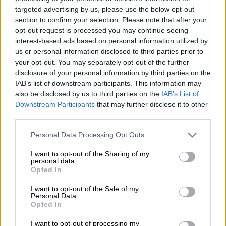
targeted advertising by us, please use the below opt-out
section to confirm your selection. Please note that after your
opt-out request is processed you may continue seeing
interest-based ads based on personal information utilized by
Απόψεις
|
07.09.2020 22:56
us or personal information disclosed to third parties prior to
Γιατί τόση μικροψυχία, Λευτέρη
your opt-out. You may separately opt-out of the further
Παπαδόπουλε, για τον Γιάννη
disclosure of your personal information by third parties on the
IAB’s list of downstream participants. This information may
Πουλόπουλο;
also be disclosed by us to third parties on the
IAB’s List of
Όταν μιλάς ή γράφεις για τον Γιάννη
Downstream Participants
that may further disclose it to other
Πουλόπουλο μετά θάνατον, οφείλεις να
third parties.
περιορίζεσαι στον «Γιάννη Πουλόπουλο» και
Please note that this website/app uses one or more Google
Personal Data Processing Opt Outs
δεν τον συγκρίνεις με άλλους
services and may gather and store information including but
not limited to your visit or usage behaviour. You may click to
I want to opt-out of the Sharing of my
personal data.
grant or deny consent to Google and its third-party tags to
Opted In
use your data for below specified purposes in below Google
consent section.
I want to opt-out of the Sale of my
Personal Data.
Opted In
I want to opt-out of processing my