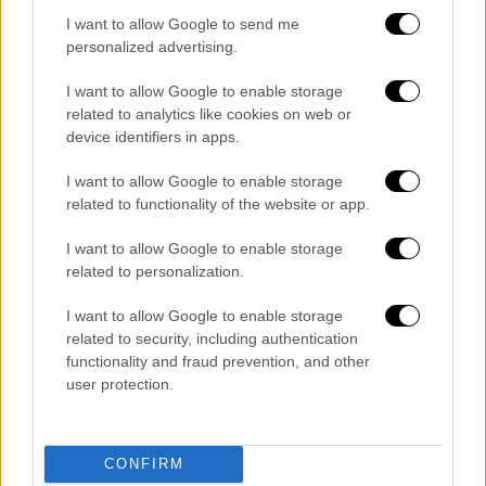
I want to allow Google to send me
personalized advertising.
I want to allow Google to enable storage
related to analytics like cookies on web or
Πολιτική
|
01.10.2022 23:05
device identifiers in apps.
Η Τουρκία επιμένει: «Τηρήστε το
I want to allow Google to enable storage
Διεθνές Δίκαιο αλλιώς θα
related to functionality of the website or app.
αμφισβητήσουμε την κυριαρχία των
νησιών» - «Καρφιά» συμβούλου του
I want to allow Google to enable storage
related to personalization.
Ερντογάν
Όσα είπε ο Σύμβουλος Ασφαλείας του
I want to allow Google to enable storage
related to security, including authentication
Ρετζέπ Ταγίπ Ερντογάν στο OPEN - Η θέση
functionality and fraud prevention, and other
που κρατά η Αθήνα
user protection.
CONFIRM