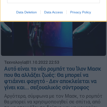
Data Deletion
Data Access
Privacy Policy
Τεχνολογία
|
01.10.2022 22:53
Αυτό είναι το νέο ρομπότ του Ίλον Μασκ
που θα αλλάξει ζωές: Θα μπορεί να
φτιάχνει φαγητό - Δεν αποκλείεται να
γίνει και... σεξουαλικός σύντροφος
Αργότερα, σύμφωνα με τον Μασκ, το ρομπότ
θα μπορεί να χρησιμοποιηθεί σε σπίτια, από