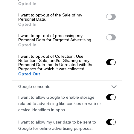
grant or deny consent to Google and its third-party tags to
Opted In
use your data for below specified purposes in below Google
consent section.
I want to opt-out of the Sale of my
Ελλάδα
|
01.10.2022 23:10
Personal Data.
Opted In
Επιχείρηση διάσωσης μεταναστών
δυτικά της Κεφαλονιάς - Έχουν διασωθεί
I want to opt-out of processing my
Personal Data for Targeted Advertising.
35 άνθρωποι
Opted In
Για άγνωστο λόγο βρέθηκαν στη θάλασσα 33
I want to opt-out of Collection, Use,
μίλια ανοιχτά της Κεφαλονιάς
Retention, Sale, and/or Sharing of my
Personal Data that Is Unrelated with the
Purposes for which it was collected.
Opted Out
Google consents
I want to allow Google to enable storage
related to advertising like cookies on web or
device identifiers in apps.
I want to allow my user data to be sent to
Google for online advertising purposes.