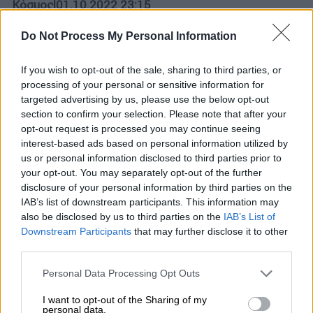
Κόσμος
|
01.10.2022 23:15
Δυτική Όχθη: Ισραηλινές δυνάμεις
Do Not Process My Personal Information
πυροβόλησαν και σκότωσαν 18χρονο
Παλαιστίνιο
If you wish to opt-out of the sale, sharing to third parties, or
Ο Φάγεζ Χάλεντ Νταμντόμ πέθανε «λόγω
processing of your personal or sensitive information for
των σοβαρών τραυμάτων»
targeted advertising by us, please use the below opt-out
section to confirm your selection. Please note that after your
opt-out request is processed you may continue seeing
interest-based ads based on personal information utilized by
us or personal information disclosed to third parties prior to
your opt-out. You may separately opt-out of the further
disclosure of your personal information by third parties on the
IAB’s list of downstream participants. This information may
also be disclosed by us to third parties on the
IAB’s List of
Downstream Participants
that may further disclose it to other
third parties.
Please note that this website/app uses one or more Google
Personal Data Processing Opt Outs
services and may gather and store information including but
not limited to your visit or usage behaviour. You may click to
I want to opt-out of the Sharing of my
personal data.