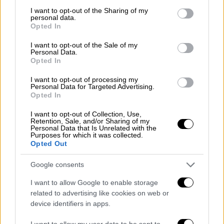
not limited to your visit or usage behaviour. You may click to
I want to opt-out of the Sharing of my
Ο σπουδαίος Έλληνας σκηνοθέτης μιλά στο
personal data.
grant or deny consent to Google and its third-party tags to
ethnos.gr για τις νέες του παραστάσεις,
Opted In
use your data for below specified purposes in below Google
σχολιάζει την κυβέρνηση Μητσοτάκη και
consent section.
I want to opt-out of the Sale of my
εξηγεί γιατί ζούμε σε μια εποχή που
Personal Data.
περιμένουμε χωρίς να διεκδικούμε
Opted In
I want to opt-out of processing my
ΑΛΛΑ #TAGS
Personal Data for Targeted Advertising.
Opted In
Νένα Μεντή
ηθοποιός
I want to opt-out of Collection, Use,
καλοκαιρινή περιοδεία
μοδίστρα
Retention, Sale, and/or Sharing of my
Personal Data that Is Unrelated with the
Purposes for which it was collected.
αλκοόλ
παράσταση
ναρκωτικά
Opted Out
Google consents
I want to allow Google to enable storage
related to advertising like cookies on web or
device identifiers in apps.
I want to allow my user data to be sent to