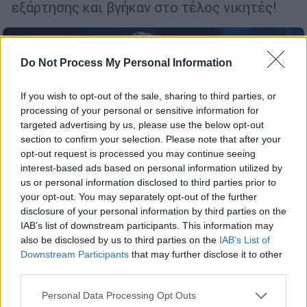
εξάρτησης και βγήκαν στο τέλος νικητές!
Do Not Process My Personal Information
If you wish to opt-out of the sale, sharing to third parties, or
processing of your personal or sensitive information for
targeted advertising by us, please use the below opt-out
section to confirm your selection. Please note that after your
opt-out request is processed you may continue seeing
interest-based ads based on personal information utilized by
us or personal information disclosed to third parties prior to
your opt-out. You may separately opt-out of the further
disclosure of your personal information by third parties on the
IAB’s list of downstream participants. This information may
also be disclosed by us to third parties on the
IAB’s List of
Θέατρο
|
14.11.2019 12:14
Downstream Participants
that may further disclose it to other
Πέτρος Ζούλιας: Ρέπουμε στην
third parties.
παραίτηση, την κατάθλιψη, την
Please note that this website/app uses one or more Google
Personal Data Processing Opt Outs
απομόνωση
services and may gather and store information including but