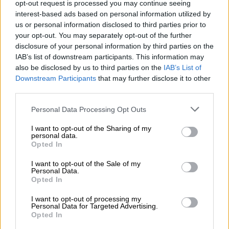
opt-out request is processed you may continue seeing
Γιάννης Αποστολάκης: Ο σεφ στην
interest-based ads based on personal information utilized by
ορκωμοσία του πατέρα του στο
us or personal information disclosed to third parties prior to
Προεδρικό Μέγαρο (pics)
your opt-out. You may separately opt-out of the further
disclosure of your personal information by third parties on the
Στην ορκωμοσία του πατέρα του, Ευάγγελου
IAB’s list of downstream participants. This information may
Αποστολάκη, βρέθηκε ο γνωστός σεφ
also be disclosed by us to third parties on the
IAB’s List of
Downstream Participants
that may further disclose it to other
third parties.
Please note that this website/app uses one or more Google
Personal Data Processing Opt Outs
services and may gather and store information including but
not limited to your visit or usage behaviour. You may click to
I want to opt-out of the Sharing of my
personal data.
grant or deny consent to Google and its third-party tags to
Opted In
use your data for below specified purposes in below Google
consent section.
I want to opt-out of the Sale of my
Personal Data.
Opted In
I want to opt-out of processing my
Personal Data for Targeted Advertising.
Opted In
Lifestyle
|
13.01.2019 19:20