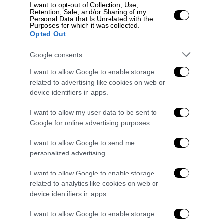
Γιάννης Αποστολάκης: Master Chef με
I want to opt-out of Collection, Use,
Retention, Sale, and/or Sharing of my
πατέρα υπουργό Εθνικής Άμυνας
Personal Data that Is Unrelated with the
Purposes for which it was collected.
Μπορεί να μην ακολούθησε την πορεία του
Opted Out
πατέρα του, αλλά έχει υιοθετήσει τη
στρατιωτική πειθαρχία στη δουλειά του.
Google consents
I want to allow Google to enable storage
ΑΛΛΑ #TAGS
related to advertising like cookies on web or
MasterChef
MasterChef 5
device identifiers in apps.
μάγειρες
ναύαρχος
I want to allow my user data to be sent to
Google for online advertising purposes.
ειδήσεις τώρα
εφαρμογή
I want to allow Google to send me
personalized advertising.
Star TV
I want to allow Google to enable storage
related to analytics like cookies on web or
device identifiers in apps.
I want to allow Google to enable storage