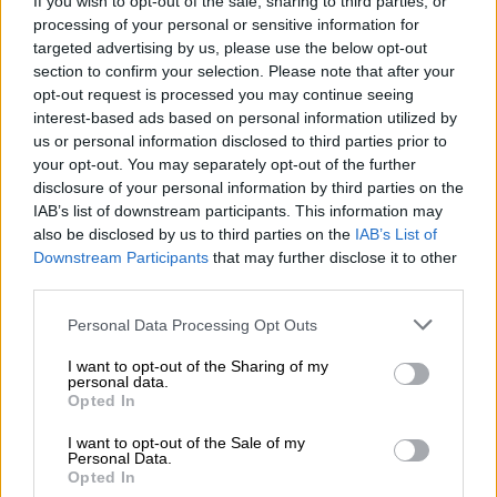
If you wish to opt-out of the sale, sharing to third parties, or
processing of your personal or sensitive information for
targeted advertising by us, please use the below opt-out
section to confirm your selection. Please note that after your
opt-out request is processed you may continue seeing
interest-based ads based on personal information utilized by
us or personal information disclosed to third parties prior to
your opt-out. You may separately opt-out of the further
disclosure of your personal information by third parties on the
IAB’s list of downstream participants. This information may
also be disclosed by us to third parties on the
IAB’s List of
Downstream Participants
that may further disclose it to other
third parties.
Κόσμος
|
09.02.2022 20:37
Please note that this website/app uses one or more Google
Personal Data Processing Opt Outs
Το γαλλικό «κονβόι της ελευθερίας»
services and may gather and store information including but
ξεκίνησε από τη Νίκαια για Παρίσι και
not limited to your visit or usage behaviour. You may click to
I want to opt-out of the Sharing of my
personal data.
grant or deny consent to Google and its third-party tags to
Βρυξέλλες
Opted In
use your data for below specified purposes in below Google
Οι διαδηλωτές διαμαρτύρονται κατά των
consent section.
I want to opt-out of the Sale of my
Personal Data.
περιορισμών για τον κορονοϊό
Opted In