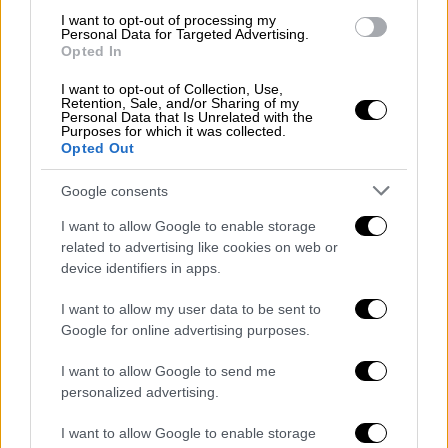
I want to opt-out of processing my
Personal Data for Targeted Advertising.
Opted In
I want to opt-out of Collection, Use,
Retention, Sale, and/or Sharing of my
Personal Data that Is Unrelated with the
Purposes for which it was collected.
Opted Out
Google consents
I want to allow Google to enable storage
related to advertising like cookies on web or
device identifiers in apps.
I want to allow my user data to be sent to
Google for online advertising purposes.
Πολιτική
|
23.01.2022 16:31
Κατόρθωμα της κυβέρνησης
I want to allow Google to send me
Μητσοτάκη οι τόσες απώλειες
personalized advertising.
ανθρώπινων ζωών, λέει ο Ηλιόπουλος
I want to allow Google to enable storage