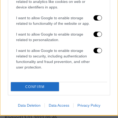
«Πυρά» του εκπροσώπου τύπου του ΣΥΡΙΖΑ
related to analytics like cookies on web or
στην κυβέρνηση για την διαχείριση της
device identifiers in apps.
πανδημίας – Τι λέει για ακρίβεια, κατώτατο
I want to allow Google to enable storage
μισθό και αντιεμβολιαστικό κίνημα
related to functionality of the website or app.
I want to allow Google to enable storage
related to personalization.
I want to allow Google to enable storage
related to security, including authentication
functionality and fraud prevention, and other
user protection.
CONFIRM
Data Deletion
Data Access
Privacy Policy
Κόσμος
|
13.01.2022 05:46