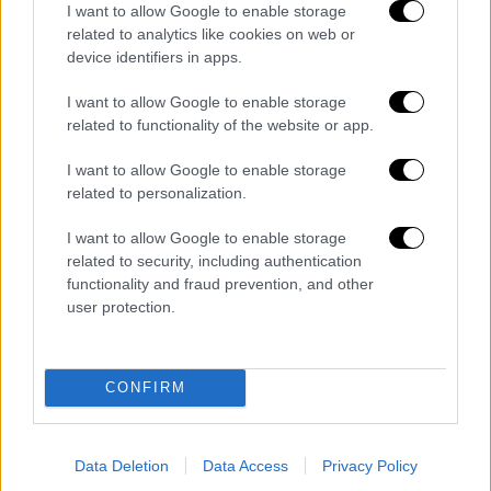
I want to allow Google to enable storage
Παπαρατσικά απρόοπτα, δηλώσεις
related to analytics like cookies on web or
«δηλητήριο» και περιστατικά που έγιναν
device identifiers in apps.
viral στο «παράλληλο σύμπαν»
των celebrities
I want to allow Google to enable storage
related to functionality of the website or app.
I want to allow Google to enable storage
related to personalization.
I want to allow Google to enable storage
related to security, including authentication
functionality and fraud prevention, and other
user protection.
CONFIRM
Data Deletion
Data Access
Privacy Policy
Lifestyle
|
09.01.2021 09:12