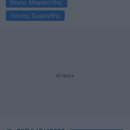
Θέμης Αδαμαντίδης
Γιάννης Σμαραγδής