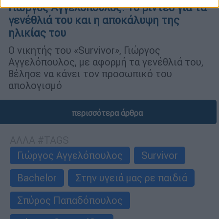
Γιώργος Αγγελόπουλος: Το βίντεο για τα
γενέθλιά του και η αποκάλυψη της
ηλικίας του
Ο νικητής του «Survivor», Γιώργος
Αγγελόπουλος, με αφορμή τα γενέθλιά του,
θέλησε να κάνει τον προσωπικό του
απολογισμό
περισσότερα άρθρα
ΑΛΛΑ #TAGS
Γιώργος Αγγελόπουλος
Survivor
Bachelor
Στην υγειά μας ρε παιδιά
Σπύρος Παπαδόπουλος