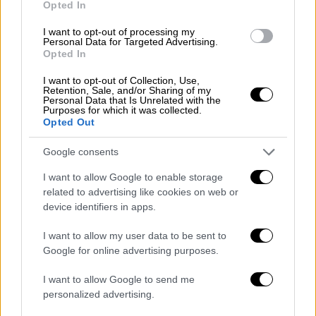
Opted In
I want to opt-out of processing my
Personal Data for Targeted Advertising.
Opted In
I want to opt-out of Collection, Use,
Retention, Sale, and/or Sharing of my
Personal Data that Is Unrelated with the
Purposes for which it was collected.
Opted Out
Google consents
I want to allow Google to enable storage
related to advertising like cookies on web or
device identifiers in apps.
I want to allow my user data to be sent to
Lifestyle
|
09.11.2021 15:00
Google for online advertising purposes.
Στον πλανήτη των celebrities: Πάρτι
I want to allow Google to send me
Great Gatsby, η πρώην του Αργυρού στο
personalized advertising.
Voice και ο πιο σέξι Έλληνας