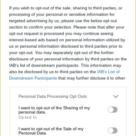
If you wish to opt-out of the sale, sharing to third parties, or
processing of your personal or sensitive information for
targeted advertising by us, please use the below opt-out
section to confirm your selection. Please note that after your
opt-out request is processed you may continue seeing
interest-based ads based on personal information utilized by
us or personal information disclosed to third parties prior to
your opt-out. You may separately opt-out of the further
disclosure of your personal information by third parties on the
IAB’s list of downstream participants. This information may
also be disclosed by us to third parties on the
IAB’s List of
Lifestyle
|
13.11.2021 09:39
Downstream Participants
that may further disclose it to other
Γιώργος Αγγελόπουλος για τον θάνατο
third parties.
του πατέρα του: «Κάθε απώλεια σου
Please note that this website/app uses one or more Google
Personal Data Processing Opt Outs
αλλάζει τη ζωή» - Η πρόταση για το
services and may gather and store information including but
Bachelor
not limited to your visit or usage behaviour. You may click to
I want to opt-out of the Sharing of my
personal data.
grant or deny consent to Google and its third-party tags to
Ο Γιώργος Αγγελόπουλος μίλησε για το
Opted In
use your data for below specified purposes in below Google
«Survivor», ο θάνατος του πατέρα του και η
consent section.
I want to opt-out of the Sale of my
πρόταση για το «Bachelor»
Personal Data.