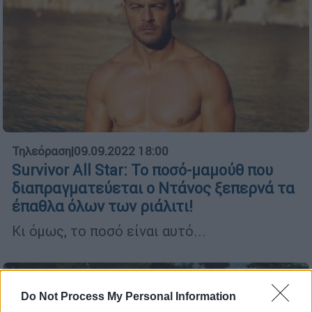
Τηλεόραση
|
09.09.2022 18:00
Survivor All Star: Το ποσό-μαμούθ που
διαπραγματεύεται ο Ντάνος ξεπερνά τα
έπαθλα όλων των ριάλιτι!
Κι όμως, το ποσό είναι αυτό...
Do Not Process My Personal Information