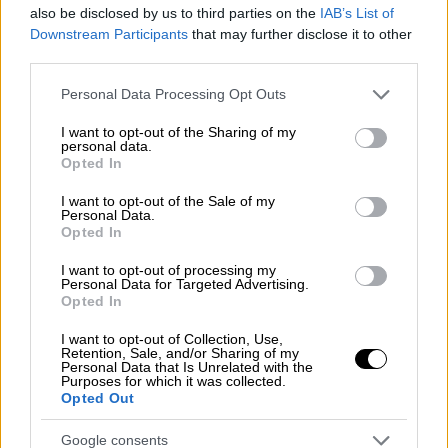
also be disclosed by us to third parties on the
IAB’s List of
Downstream Participants
that may further disclose it to other
third parties.
Please note that this website/app uses one or more Google
Personal Data Processing Opt Outs
services and may gather and store information including but
not limited to your visit or usage behaviour. You may click to
I want to opt-out of the Sharing of my
Κόσμος
|
31.10.2018 15:55
personal data.
grant or deny consent to Google and its third-party tags to
Η Ρωσική Εκκλησία στέλνει επιστολή
Opted In
use your data for below specified purposes in below Google
στο ΥΠΕΞ
consent section.
I want to opt-out of the Sale of my
Personal Data.
Στο επίκεντρο, το «καυτό» ζήτημα των
Opted In
ημερών για το αυτοκέφαλο της Ουκρανικής
Εκκλησίας
I want to opt-out of processing my
Personal Data for Targeted Advertising.
Opted In
ΑΛΛΑ #TAGS
I want to opt-out of Collection, Use,
αυτοκέφαλο
Τουρκία
Ορθοδοξία
Retention, Sale, and/or Sharing of my
Personal Data that Is Unrelated with the
Purposes for which it was collected.
Οικουμενικός Πατριάρχης
Opted Out
Βαρθολομαίος
Google consents