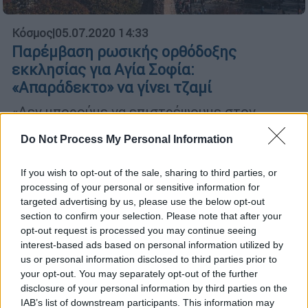
Κόσμος
|
05.07.2020 14:33
Παρέμβαση ρωσικής ορθόδοξης
εκκλησίας για Αγία Σοφία:
«Απαράδεκτο» να γίνει τζαμί
«Δεν μπορούμε να επιστρέψουμε στον
Μεσαίωνα» δήλωσε μεταξύ άλλων ο
Do Not Process My Personal Information
μητροπολίτης Ιλαρίων, επικεφαλής του
Πατριαρχείου της Μόσχας
If you wish to opt-out of the sale, sharing to third parties, or
processing of your personal or sensitive information for
targeted advertising by us, please use the below opt-out
section to confirm your selection. Please note that after your
opt-out request is processed you may continue seeing
interest-based ads based on personal information utilized by
us or personal information disclosed to third parties prior to
your opt-out. You may separately opt-out of the further
disclosure of your personal information by third parties on the
IAB’s list of downstream participants. This information may