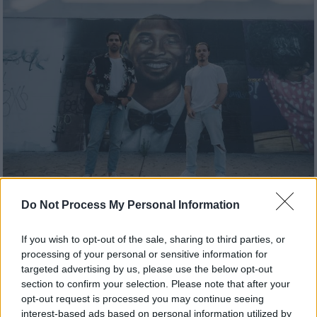
Do Not Process My Personal Information
Τηλεόραση
|
12.11.2022 15:48
Γιώργος Λέντζας και Άγγελος
If you wish to opt-out of the sale, sharing to third parties, or
Γιακουμίδης στο ethnos.gr: «Με την
processing of your personal or sensitive information for
targeted advertising by us, please use the below opt-out
πανδημία χάσαμε ένα κομμάτι της
section to confirm your selection. Please note that after your
ανθρώπινης ταυτότητάς μας»
opt-out request is processed you may continue seeing
interest-based ads based on personal information utilized by