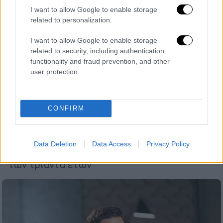
I want to allow Google to enable storage
related to personalization.
I want to allow Google to enable storage
related to security, including authentication
functionality and fraud prevention, and other
Lifestyle
|
05.01.2021 14:14
user protection.
Ρήγος: «Όταν κάναμε τις πρώτες
παραστάσεις, σκουπίζαμε όλη μέρα,
αλλιώς δε θα ζούσαμε»
CONFIRM
Ο Κωνσταντίνος Ρήγος μίλησε για τις
δυσκολίες που αντιμετώπισε στην αρχή της
Data Deletion
Data Access
Privacy Policy
καριέρας του, όταν βρισκόταν στην ηλικία
των τριάντα ετών