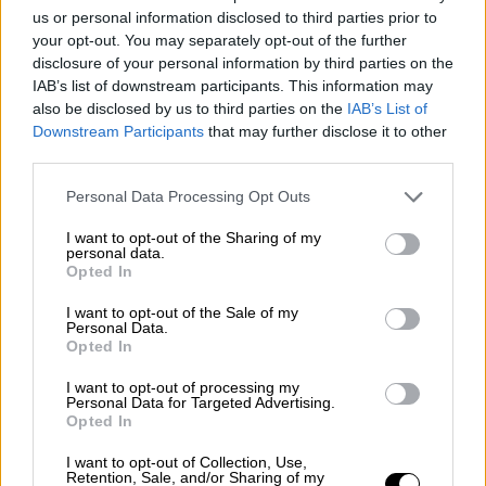
Με αφορμή τον νέο κύκλο του «Football
us or personal information disclosed to third parties prior to
Stories», ο Γιώργος Λέντζας και ο Άγγελος
your opt-out. You may separately opt-out of the further
Γιακουμίδης μιλούν στο ethnos.gr και
disclosure of your personal information by third parties on the
περιγράφουν πόσο έχει επηρεαστεί το
IAB’s list of downstream participants. This information may
ποδόσφαιρο από την πανδημία του
also be disclosed by us to third parties on the
IAB’s List of
κορονοϊού
Downstream Participants
that may further disclose it to other
third parties.
Please note that this website/app uses one or more Google
Personal Data Processing Opt Outs
services and may gather and store information including but
not limited to your visit or usage behaviour. You may click to
I want to opt-out of the Sharing of my
personal data.
grant or deny consent to Google and its third-party tags to
Opted In
use your data for below specified purposes in below Google
consent section.
I want to opt-out of the Sale of my
Personal Data.
Opted In
I want to opt-out of processing my
Personal Data for Targeted Advertising.
Opted In
I want to opt-out of Collection, Use,
Retention, Sale, and/or Sharing of my