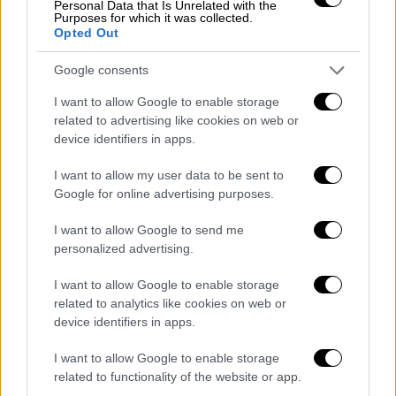
Personal Data that Is Unrelated with the
Purposes for which it was collected.
Opted Out
Τηλεόραση
|
02.11.2022 16:43
Από την Καβογιάννη και τον
Google consents
Οικονομόπουλο μέχρι το «Football
I want to allow Google to enable storage
Stories»: Όλα όσα έρχονται στο ΑΝΤ1+
related to advertising like cookies on web or
Το ΑΝΤ1+ εμπλουτίζει το περιεχόμενό του,
device identifiers in apps.
με ακόμα υψηλότερης ποιότητας
I want to allow my user data to be sent to
πρωτότυπες ελληνικές παραγωγές
Google for online advertising purposes.
I want to allow Google to send me
personalized advertising.
I want to allow Google to enable storage
related to analytics like cookies on web or
device identifiers in apps.
I want to allow Google to enable storage
related to functionality of the website or app.