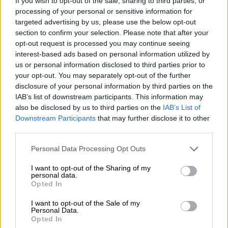
If you wish to opt-out of the sale, sharing to third parties, or
processing of your personal or sensitive information for
targeted advertising by us, please use the below opt-out
section to confirm your selection. Please note that after your
opt-out request is processed you may continue seeing
interest-based ads based on personal information utilized by
us or personal information disclosed to third parties prior to
your opt-out. You may separately opt-out of the further
disclosure of your personal information by third parties on the
IAB’s list of downstream participants. This information may
also be disclosed by us to third parties on the
IAB’s List of
Downstream Participants
that may further disclose it to other
third parties.
Please note that this website/app uses one or more Google
Personal Data Processing Opt Outs
Αθλητισμός
|
16.05.2020 09:46
services and may gather and store information including but
not limited to your visit or usage behaviour. You may click to
I want to opt-out of the Sharing of my
Επιτέθηκαν και χτύπησαν τον Αμρ
personal data.
grant or deny consent to Google and its third-party tags to
Ουάρντα στη Λάρισα
Opted In
use your data for below specified purposes in below Google
Ο Αμρ Ουάρντα δέχθηκε επίθεση από
consent section.
I want to opt-out of the Sale of my
Personal Data.
αγνώστους το βράδυ της Παρασκευής (15/5)
Opted In
έξω από καφέ, στη Λάρισα