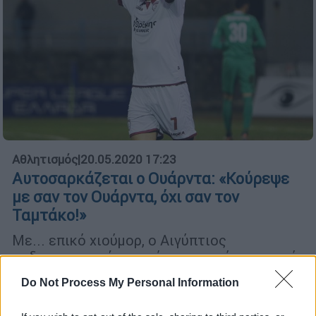
Αθλητισμός
|
20.05.2020 17:23
Αυτοσαρκάζεται ο Ουάρντα: «Κούρεψε
με σαν τον Ουάρντα, όχι σαν τον
Ταμτάκο!»
Με... επικό χιούμορ, ο Αιγύπτιος
ποδοσφαιριστής πηγαίνει για κούρεμα μετά
την καραντίνα και το απολαμβάνει!
Do Not Process My Personal Information