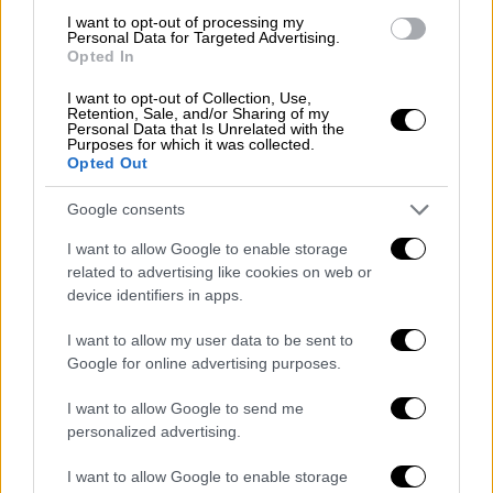
I want to opt-out of processing my
Personal Data for Targeted Advertising.
Opted In
I want to opt-out of Collection, Use,
Retention, Sale, and/or Sharing of my
Personal Data that Is Unrelated with the
Purposes for which it was collected.
Opted Out
Google consents
I want to allow Google to enable storage
related to advertising like cookies on web or
Αθλητισμός
|
14.05.2020 16:02
device identifiers in apps.
Ουάρντα: «Έχω πρόταση από τον
I want to allow my user data to be sent to
Ολυμπιακό, θέλω να παίξω στο
Google for online advertising purposes.
εξωτερικό!»
I want to allow Google to send me
Ο Αιγύπτιος αποκάλυψε πως έχει δεχτεί
personalized advertising.
πρόταση από τον Ολυμπιακό και διέψευσε
ότι υπέπεσε σε πειθαρχικό παράπτωμα στη
I want to allow Google to enable storage