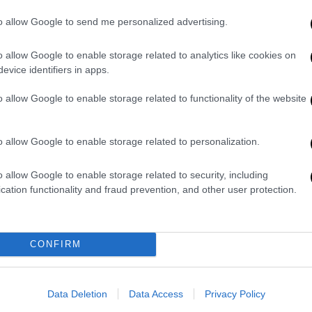
Ευρωλίγκας, μέχρι τις εαρινές
to allow Google to send me personalized advertising.
προβλέψεις της Κομισιόν, την
Υγεία και την Παιδεία
o allow Google to enable storage related to analytics like cookies on
evice identifiers in apps.
«Δεν πανηγυρίζουμε, ούτε
εφησυχάζουμε» – Τι περιλαμβάνει ο
o allow Google to enable storage related to functionality of the website
απολογισμός της εβδομάδας από τον
πρωθυπουργό
o allow Google to enable storage related to personalization.
o allow Google to enable storage related to security, including
Πολιτική
|
04.05.2025 10:41
cation functionality and fraud prevention, and other user protection.
Μητσοτάκης: Δωρεάν
προληπτικές εξετάσεις και
προσωπικός γιατρός - Μην
CONFIRM
αμελείτε το πρόγραμμα
«ΠΡΟΛΑΜΒΑΝΩ»
Data Deletion
Data Access
Privacy Policy
Η αναφορά στον ΟΣΕ και τη Hellenic