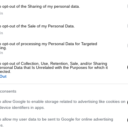
βρίσκονται πλέον ανάμεσά μας
o opt-out of the Sharing of my personal data.
In
o opt-out of the Sale of my Personal Data.
In
Πολιτική
|
15.06.2025 10:55
to opt-out of processing my Personal Data for Targeted
ing.
Μητσοτάκης: Ανησυχία για τις
In
εξελίξεις στη Μέση Ανατολή -
o opt-out of Collection, Use, Retention, Sale, and/or Sharing
Απαιτείται αυτοσυγκράτηση
ersonal Data that Is Unrelated with the Purposes for which it
lected.
Η εβδομαδιαία ανάρτηση του
Out
πρωθυπουργού
consents
o allow Google to enable storage related to advertising like cookies on
evice identifiers in apps.
Πολιτική
|
25.05.2025 10:42
Εβδομαδιαία ανασκόπηση
o allow my user data to be sent to Google for online advertising
s.
Μητσοτάκη: Από το Final Four της