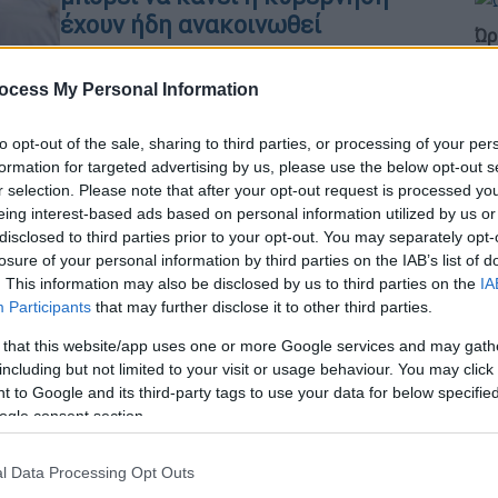
έχουν ήδη ανακοινωθεί
Ώρ
Μήνυμα ότι οι δυνατότητες
Ώ
περαιτέρω κυβερνητικών
ocess My Personal Information
παρεμβάσεων είναι συγκεκριμένες
στέλνει ο πρωθυπουργός, ένα 24ωρο
to opt-out of the sale, sharing to third parties, or processing of your per
πριν τη συνάντηση με τους αγρότες,
formation for targeted advertising by us, please use the below opt-out s
r selection. Please note that after your opt-out request is processed y
μέσα από την εβδομαδιαία
eing interest-based ads based on personal information utilized by us or
ανασκόπησή του
disclosed to third parties prior to your opt-out. You may separately opt-
losure of your personal information by third parties on the IAB’s list of
. This information may also be disclosed by us to third parties on the
IA
Participants
that may further disclose it to other third parties.
Κόσμος
|
31.12.2025 08:39
Από τον πάπα Φραγκίσκο μέχρι
 that this website/app uses one or more Google services and may gath
τον Όζι Όσμπορν: Διάσημοι και
including but not limited to your visit or usage behaviour. You may click 
 to Google and its third-party tags to use your data for below specifi
διάσημες που έφυγαν από τη ζωή
ogle consent section.
μέσα στο 2025
Σημαντικές προσωπικότητες που
l Data Processing Opt Outs
άφησαν το αποτύπωμά τους και δεν