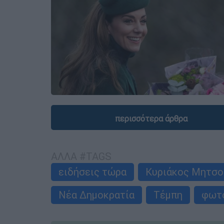
περισσότερα άρθρα
ΑΛΛΑ #TAGS
ειδήσεις τώρα
Κυριάκος Μητσο
Νέα Δημοκρατία
Τέμπη
φωτ