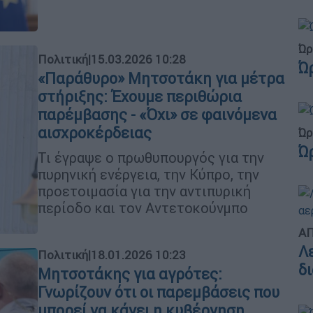
Ώρ
Πολιτική
|
15.03.2026 10:28
Ώ
«Παράθυρο» Μητσοτάκη για μέτρα
στήριξης: Έχουμε περιθώρια
παρέμβασης - «Όχι» σε φαινόμενα
αισχροκέρδειας
Ώρ
Ώ
Τι έγραψε ο πρωθυπουργός για την
πυρηνική ενέργεια, την Κύπρο, την
προετοιμασία για την αντιπυρική
περίοδο και τον Αντετοκούνμπο
ΑΠ
Λ
Πολιτική
|
18.01.2026 10:23
δ
Mητσοτάκης για αγρότες:
Γνωρίζουν ότι οι παρεμβάσεις που
μπορεί να κάνει η κυβέρνηση