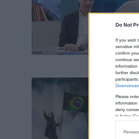
Do Not Pr
If you wish 
sensitive in
confirm you
continue se
information 
further disc
participants
Downstream 
Please note
information 
deny consent
in below Go
Persona