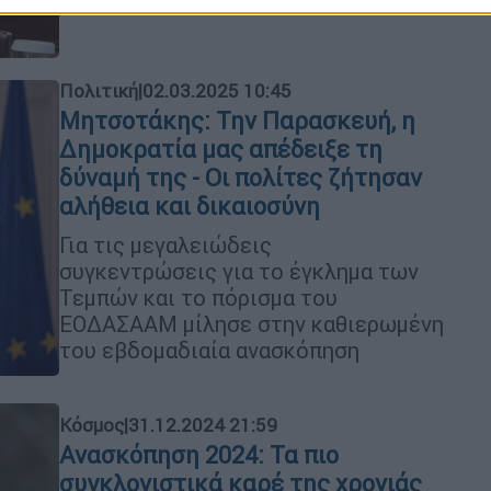
Train
Πολιτική
|
02.03.2025 10:45
Μητσοτάκης: Την Παρασκευή, η
Δημοκρατία μας απέδειξε τη
δύναμή της - Οι πολίτες ζήτησαν
αλήθεια και δικαιοσύνη
Για τις μεγαλειώδεις
συγκεντρώσεις για το έγκλημα των
Τεμπών και το πόρισμα του
ΕΟΔΑΣΑΑΜ μίλησε στην καθιερωμένη
του εβδομαδιαία ανασκόπηση
Κόσμος
|
31.12.2024 21:59
Ανασκόπηση 2024: Τα πιο
συγκλονιστικά καρέ της χρονιάς