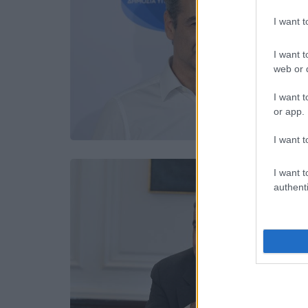
I want 
I want t
web or d
I want t
or app.
I want t
I want t
authenti