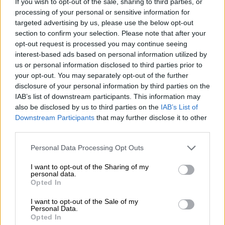
If you wish to opt-out of the sale, sharing to third parties, or
Αυτή είναι η δεύτερη σειρά του Αντρέα
processing of your personal or sensitive information for
Γεωργίου στον ΣΚΑΪ - Πρωταγωνιστής ο
targeted advertising by us, please use the below opt-out
section to confirm your selection. Please note that after your
«Ορφέας» του «Τατουάζ»
opt-out request is processed you may continue seeing
interest-based ads based on personal information utilized by
us or personal information disclosed to third parties prior to
your opt-out. You may separately opt-out of the further
disclosure of your personal information by third parties on the
IAB’s list of downstream participants. This information may
also be disclosed by us to third parties on the
IAB’s List of
Downstream Participants
that may further disclose it to other
third parties.
Please note that this website/app uses one or more Google
Personal Data Processing Opt Outs
services and may gather and store information including but
not limited to your visit or usage behaviour. You may click to
I want to opt-out of the Sharing of my
Τηλεόραση
|
22.07.2019 12:52
personal data.
grant or deny consent to Google and its third-party tags to
Opted In
«8 λέξεις» - πρώτο επεισόδιο: Ένας
use your data for below specified purposes in below Google
φόνος και ένα ερωτικό τρίγωνο
consent section.
I want to opt-out of the Sale of my
Personal Data.
συνδέουν τους ήρωες
Opted In