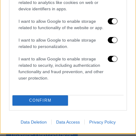
related to analytics like cookies on web or
Η ηθοποιός του Τατουάζ δεν είχε επιλέξει
device identifiers in apps.
τον ρόλο αυτό, γιατί διάβασε το σενάριο και
δεν της άρεσε καθόλου
I want to allow Google to enable storage
related to functionality of the website or app.
περισσότερα άρθρα
I want to allow Google to enable storage
related to personalization.
ΑΛΛΑ #TAGS
I want to allow Google to enable storage
εξελίξεις Τατουάζ
related to security, including authentication
functionality and fraud prevention, and other
Ανδρέας Γεωργίου
8 λέξεις
user protection.
Νίκος Πολυδερόπουλος
CONFIRM
Στέφανος Μιχαήλ
Σ' αγαπώ Μ' αγαπάς
Data Deletion
Data Access
Privacy Policy
Γιώργος Παρτσαλάκης