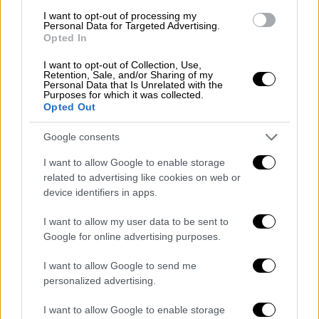
Η σεναριογράφος Βάνα Δημητρίου εξηγεί
I want to opt-out of processing my
γιατί πάρθηκε η απόφαση να μη συνεχιστεί
Personal Data for Targeted Advertising.
το «Τατουάζ» και αποκαλύπτει τη βασική
Opted In
πλοκή της νέας σειράς «8 λέξεις»
I want to opt-out of Collection, Use,
Retention, Sale, and/or Sharing of my
Personal Data that Is Unrelated with the
Purposes for which it was collected.
Opted Out
Google consents
I want to allow Google to enable storage
related to advertising like cookies on web or
device identifiers in apps.
I want to allow my user data to be sent to
Google for online advertising purposes.
I want to allow Google to send me
Τηλεόραση
|
02.07.2019 12:19
personalized advertising.
Εβελίνα Παπούλια: Γιατί αρνήθηκε
πασίγνωστο ρόλο που έκανε πάταγο (vid)
I want to allow Google to enable storage