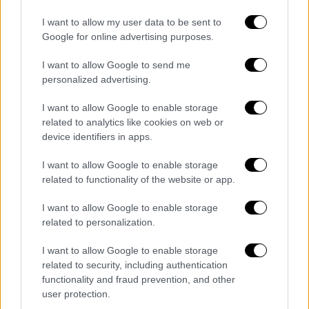
I want to allow my user data to be sent to
Google for online advertising purposes.
I want to allow Google to send me
personalized advertising.
I want to allow Google to enable storage
related to analytics like cookies on web or
device identifiers in apps.
I want to allow Google to enable storage
8 λέξεις
related to functionality of the website or app.
ΤΗΛΕΟΡΑΣΗ
07.07.2019
19:05
I want to allow Google to enable storage
related to personalization.
«8 λέξεις»: To παρασκήνιο πίσω από το νέο
σίριαλ των δημιουργών του Τατουάζ
I want to allow Google to enable storage
«8 λέξεις»: To παρασκήνιο πίσω από το νέο
related to security, including authentication
σίριαλ των δημιουργών του Τατουάζ
functionality and fraud prevention, and other
user protection.