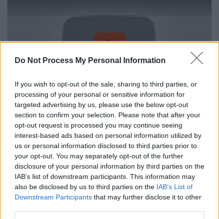
video
Do Not Process My Personal Information
If you wish to opt-out of the sale, sharing to third parties, or
processing of your personal or sensitive information for
targeted advertising by us, please use the below opt-out
section to confirm your selection. Please note that after your
Πόσο καιρό νωρίτερα εμπνευστήκατε τη
opt-out request is processed you may continue seeing
συγκεκριμένη σειρά;
interest-based ads based on personal information utilized by
us or personal information disclosed to third parties prior to
Πριν από δύο χρόνια είχα γράψει μια άλλη
your opt-out. You may separately opt-out of the further
ιστορία με αυτόν τον τίτλο. Μιλώντας με
disclosure of your personal information by third parties on the
τον Αντρέα Γεωργίου, όταν αποφασίσαμε τη
IAB’s list of downstream participants. This information may
also be disclosed by us to third parties on the
IAB’s List of
δημιουργία νέας σειράς, κράτησα μόνο τον
Downstream Participants
that may further disclose it to other
τίτλο: «8 λέξεις». Δύο μήνες νωρίτερα
third parties.
εμπνεύστηκα τη σειρά. Το μόνο που