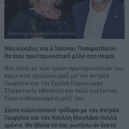
Η Βάνα Δημητρίου μαζί με τον έτερο συνεργάτη της Κούλλη
Βάνα Δημητρίου, Κούλλης Νικολάου
Νικολάου
Νέα είσοδος και ο Ίάσονας Παπαματθαίου.
Θα έχει πρωταγωνιστικό ρόλο στη σειρά;
Ναι, είναι εκ των τριών πρωταγωνιστών του
ερωτικού τριγώνου μαζί με τον Αντρέα
Γεωργίου και την Ειρήνη Καραγιώργη.
Εξαιρετικός ηθοποιός και πολύ ευέλικτος.
Είμαι ενθουσιασμένη μαζί του.
Είστε καλλιτεχνικό τρίδυμο με τον Αντρέα
Γεωργίου και τον Κούλλη Νικολάου πολλά
χρόνια. Θα ήθελα να σας ρωτήσω αν έχετε