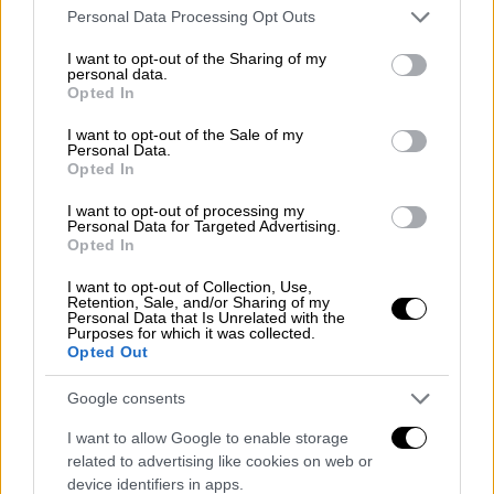
Please note that this website/app uses one or more Google
κρατήθηκε από την παλαιότερη ιδέα ήταν ο
Personal Data Processing Opt Outs
services and may gather and store information including but
τίτλος και τα δύο επαγγέλματα των
not limited to your visit or usage behaviour. You may click to
I want to opt-out of the Sharing of my
πρωταγωνιστών: του πολιτικού και του
personal data.
grant or deny consent to Google and its third-party tags to
Opted In
ζωγράφου. Τίποτε άλλο.
use your data for below specified purposes in below Google
consent section.
I want to opt-out of the Sale of my
Πώς επιλέχθηκε ο συγκεκριμένος τίτλος και
Personal Data.
Opted In
τι συμβολίζει;
I want to opt-out of processing my
Ο τίτλος είναι γρίφος και ταυτόχρονα η
Personal Data for Targeted Advertising.
Opted In
αλήθεια ενός εκ των βασικών ηρώων. Θα τον
ανακαλύψουν οι τηλεθεατές σταδιακά. Είναι
I want to opt-out of Collection, Use,
Retention, Sale, and/or Sharing of my
ένα μυστικό του συγκεκριμένου ήρωα που
Personal Data that Is Unrelated with the
Purposes for which it was collected.
μοιράζεται με την αγαπημένη του μέσα σε 8
Opted Out
λέξεις.
Google consents
I want to allow Google to enable storage
related to advertising like cookies on web or
device identifiers in apps.