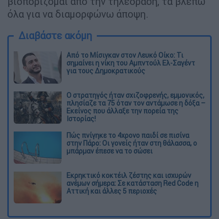
βιοπορίζομαι από την τηλεόραση, τα βλέπω
όλα για να διαμορφώνω άποψη.
Διαβάστε ακόμη
Από το Μίσιγκαν στον Λευκό Οίκο: Τι
σημαίνει η νίκη του Αμπντούλ Ελ-Σαγέντ
για τους Δημοκρατικούς
O στρατηγός ήταν σχιζοφρενής, εμμονικός,
πλησίαζε τα 75 όταν τον αντάμωσε η δόξα –
Εκείνος που άλλαξε την πορεία της
Ιστορίας!
Πώς πνίγηκε το 4χρονο παιδί σε πισίνα
στην Πάρο: Οι γονείς ήταν στη θάλασσα, ο
μπάρμαν έπεσε να το σώσει
Εκρηκτικό κοκτέιλ ζέστης και ισχυρών
ανέμων σήμερα: Σε κατάσταση Red Code η
Αττική και άλλες 5 περιοχές