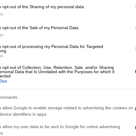
o opt-out of the Sharing of my personal data.
In
Ώρ
o opt-out of the Sale of my Personal Data.
Ώ
Lifestyle
|
12.12.2020 14:09
In
Shia LaBeouf: Τον κατηγορεί για
to opt-out of processing my Personal Data for Targeted
κακοποίηση η πρώην σύντροφός
ing.
In
Κε
του, FKA Twigs
Κ
o opt-out of Collection, Use, Retention, Sale, and/or Sharing
Η μουσικός FKA Twigs κατηγορεί τον
ersonal Data that Is Unrelated with the Purposes for which it
0
πρώην σύντροφό της, ηθοποιό Σάια
lected.
Out
ΛαΜπεφ για κακοποιητική
συμπεριφορά
consents
o allow Google to enable storage related to advertising like cookies on
ΑΠ
evice identifiers in apps.
Ε
ιση
σεξουαλική επίθεση
ένοχος
Π
o allow my user data to be sent to Google for online advertising
σ
s.