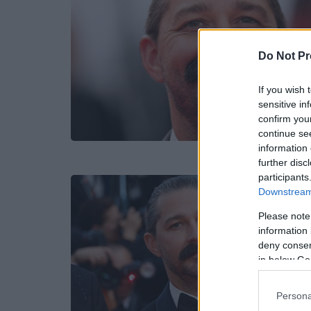
Do Not Pr
If you wish 
sensitive in
confirm you
continue se
information 
further disc
participants
Downstream 
Please note
information 
deny consent
in below Go
Persona