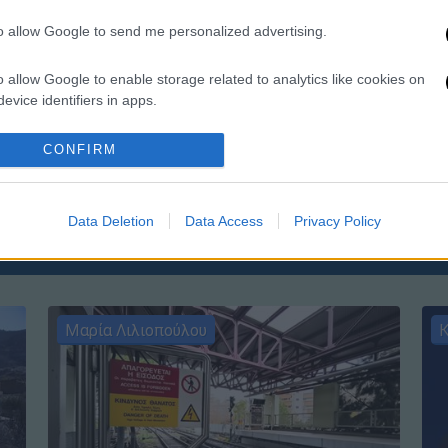
to allow Google to send me personalized advertising.
o allow Google to enable storage related to analytics like cookies on
evice identifiers in apps.
ΑΠ
Γ
o allow Google to enable storage related to functionality of the website
CONFIRM
π
σ
o allow Google to enable storage related to personalization.
Data Deletion
Data Access
Privacy Policy
o allow Google to enable storage related to security, including
cation functionality and fraud prevention, and other user protection.
Μαρία Λιλιοπούλου
Κ