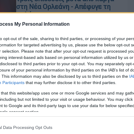
στη Νέα Ορλεάνη - Απέφυγε τη
φυλάκιση
Σύμφωνα με την απόφαση του
ocess My Personal Information
δικαστηρίου, ο ηθοποιός
υποχρεούται να παρακολουθήσει
to opt-out of the sale, sharing to third parties, or processing of your per
formation for targeted advertising by us, please use the below opt-out s
πρόγραμμα απεξάρτησης από το
r selection. Please note that after your opt-out request is processed y
αλκοόλ, μαθήματα διαχείρισης θυμού
eing interest-based ads based on personal information utilized by us or
και σεμινάρια ευαισθητοποίησης
disclosed to third parties prior to your opt-out. You may separately opt-
losure of your personal information by third parties on the IAB’s list of
. This information may also be disclosed by us to third parties on the
IA
Participants
that may further disclose it to other third parties.
Lifestyle
|
27.02.2026 09:31
 that this website/app uses one or more Google services and may gath
Ελεύθερος με περιοριστικούς
including but not limited to your visit or usage behaviour. You may click 
 to Google and its third-party tags to use your data for below specifi
όρους ο Σάια Λαμπέφ μετά τη
Κε
ogle consent section.
σύλληψη στη Νέα Ορλεάνη
Κ
Ο ηθοποιός φέρεται να γρονθοκόπησε
0
l Data Processing Opt Outs
δύο άνδρες