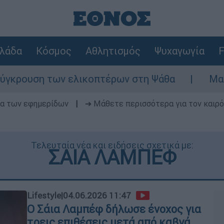
λάδα
Κόσμος
Αθλητισμός
Ψυχαγωγία
F
ουση των ελικοπτέρων στη Ψάθα
Μακελειό
δα των εφημερίδων
|
➔ Μάθετε περισσότερα για τον καιρό
Τελευταία νέα και ειδήσεις σχετικά με:
ΣΑΙΑ ΛΑΜΠΕΦ
Lifestyle
|
04.06.2026 11:47
Ο Σάια Λαμπέφ δήλωσε ένοχος για
τρεις επιθέσεις μετά από καβγά