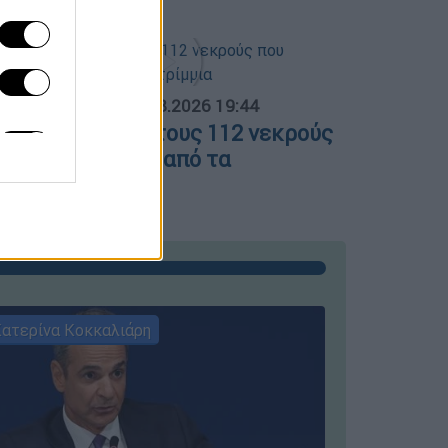
ΟΣΠΑΣΜΑΤΑ...
|
05.08.2026 19:44
άζα: Θρήνος για τους 112 νεκρούς
ου ανασύρθηκαν από τα
υντρίμμια
ατερίνα Κοκκαλιάρη
ΣΥΝΕΝΤΕ