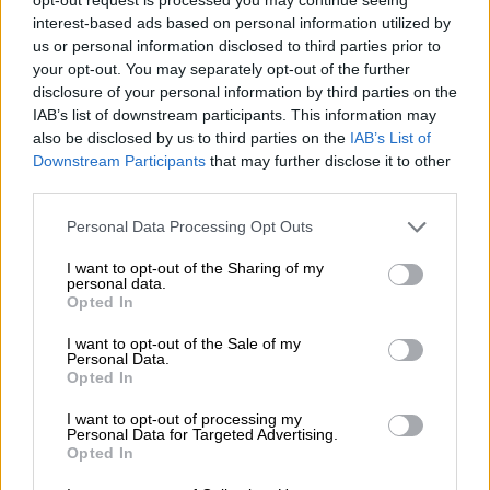
χρεοκοπία
interest-based ads based on personal information utilized by
us or personal information disclosed to third parties prior to
Τι ανέφερε ο υφυπουργός Ανάπτυξης και
your opt-out. You may separately opt-out of the further
Επενδύσεων, Γιάννης Τσακίρης, μιλώντας
disclosure of your personal information by third parties on the
από το βήμα του 4ου Thessaloniki Summit
IAB’s list of downstream participants. This information may
also be disclosed by us to third parties on the
IAB’s List of
ΑΛΛΑ #TAGS
Downstream Participants
that may further disclose it to other
third parties.
επιχειρήσεις
λιανεμπόριο
Please note that this website/app uses one or more Google
Personal Data Processing Opt Outs
e-shop
ΕΣΠΑ
επιδότηση
services and may gather and store information including but
not limited to your visit or usage behaviour. You may click to
I want to opt-out of the Sharing of my
personal data.
click away
grant or deny consent to Google and its third-party tags to
Opted In
use your data for below specified purposes in below Google
consent section.
υπουργείο Ανάπτυξης και Επενδύσεων
I want to opt-out of the Sale of my
Personal Data.
Opted In
I want to opt-out of processing my
Personal Data for Targeted Advertising.
Opted In