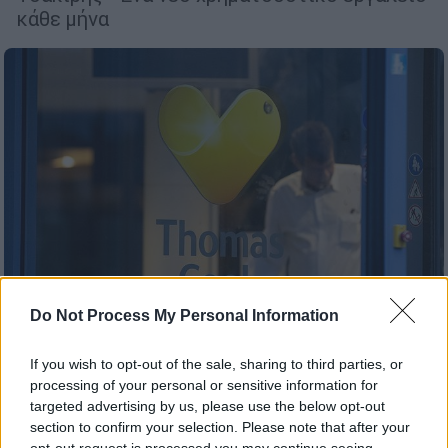
κάθε μήνα
Do Not Process My Personal Information
If you wish to opt-out of the sale, sharing to third parties, or
processing of your personal or sensitive information for
Οικονομία
|
15.11.2019 18:48
targeted advertising by us, please use the below opt-out
Thomas Cook: Άτοκα δάνεια για τις
section to confirm your selection. Please note that after your
επιχειρήσεις που επλήγησαν από την
opt-out request is processed you may continue seeing