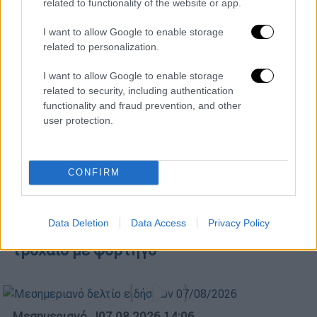
related to functionality of the website or app.
ΑΠΟΣΠΑΣΜΑΤΑ...
|
07.08.2026 14:13
I want to allow Google to enable storage
Ανησυχία για την έξαρση της γρίπης Α
related to personalization.
σε τουριστικούς προορισμούς
I want to allow Google to enable storage
related to security, including authentication
functionality and fraud prevention, and other
user protection.
Κεντρικό...
|
07.08.2026 19:53
Κεντρικό δελτίο ειδήσεων 07/08/2026
CONFIRM
ΑΠΟΣΠΑΣΜΑΤΑ...
|
07.08.2026 14:21
Data Deletion
Data Access
Privacy Policy
Σέρρες: Νεκροί μητέρα και γιος σε
τροχαίο με φορτηγό
Μεσημεριανό...
|
07.08.2026 14:06