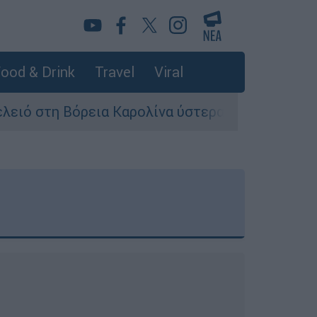
ood & Drink
Travel
Viral
εια Καρολίνα ύστερα από πυροβολισμούς: Νεκρο