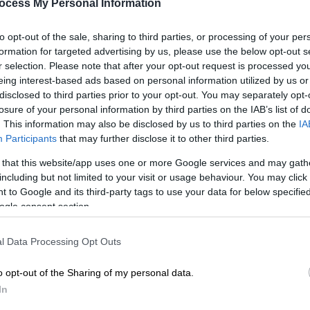
ocess My Personal Information
Τι αλλάζει τις επόμενες ημέρες και
ποια περιοριστικά μέτρα
to opt-out of the sale, sharing to third parties, or processing of your per
καταργούνται
formation for targeted advertising by us, please use the below opt-out s
r selection. Please note that after your opt-out request is processed y
eing interest-based ads based on personal information utilized by us or
disclosed to third parties prior to your opt-out. You may separately opt-
Ελλάδα
|
07.05.2021 14:07
losure of your personal information by third parties on the IAB’s list of
Τέλος το click away 14 Μαΐου -
. This information may also be disclosed by us to third parties on the
IA
Οδικός χάρτης για επιστροφή
Participants
that may further disclose it to other third parties.
στην κανονικότητα
 that this website/app uses one or more Google services and may gath
Κε
Καταργούνται τα SMS για τα ψώνια -
including but not limited to your visit or usage behaviour. You may click 
Κ
Συνεδριάζουν οι ειδικοί για
 to Google and its third-party tags to use your data for below specifi
ogle consent section.
0
πολιτισμό - Οδηγός άρσης των
μέτρων
l Data Processing Opt Outs
Κε
o opt-out of the Sharing of my personal data.
In
Κ
Ελλάδα
|
19.04.2021 08:41