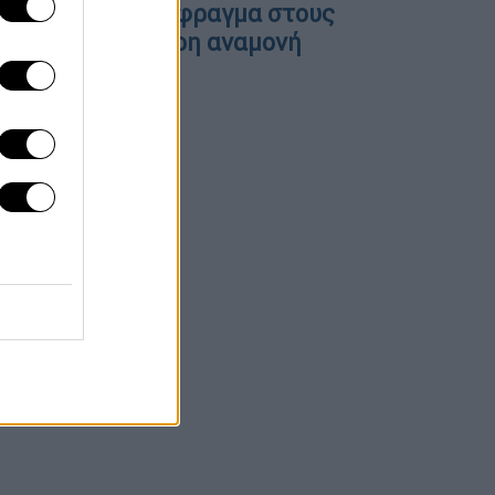
υκλοφοριακό έμφραγμα στους
υζώνους – Τρίωρη αναμονή