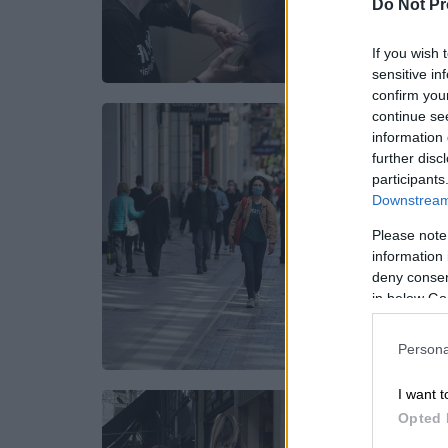
Do Not Pr
If you wish 
sensitive in
confirm you
continue se
information 
further disc
participants
Downstream 
Please note
information 
deny consent
in below Go
Persona
I want t
Opted 