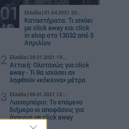
01
Ελλάδα
|
01.04.2021 20:53
Καταστήματα: Τι ισχύει
με click away και click
in shop στο 13032 από 5
Απριλίου
02
Ελλάδα
|
28.01.2021 13:29
Αττική: Ολοταχώς για click
away - Τι θα ισχύσει αν
ληφθούν «κόκκινα» μέτρα
03
Ελλάδα
|
06.01.2021 12:58
Λιανεμπόριο: Το επόμενο
διήμερο οι αποφάσεις για
άνοιγμα με click away