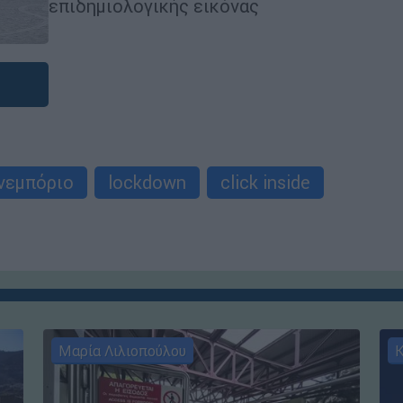
επιδημιολογικής εικόνας
νεμπόριο
lockdown
click inside
Μαρία Λιλιοπούλου
Κ