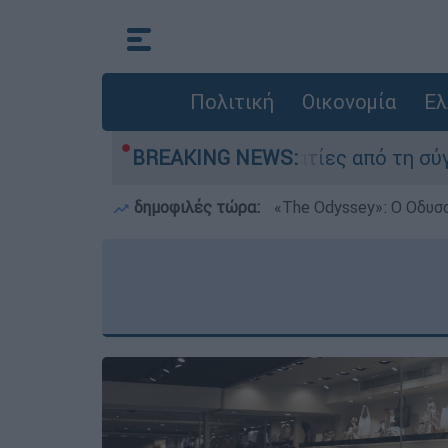
Πολιτική
Οικονομία
Ελ
έθεσαν οι δύο τραυματίες από τη σύγκρουση των
BREAKING NEWS:
δημοφιλές τώρα:
«Τhe Odyssey»: Ο Οδυσ