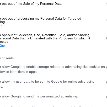
0
o opt-out of the Sale of my Personal Data.
Κοζάνη: Σηκώνουν τα στόρια τα
In
μαγαζιά με click away από σήμερα
Δευτέρα
to opt-out of processing my Personal Data for Targeted
ing.
Ώρ
Η επιδημιολογική κατάσταση στην
In
Ώ
περιοχή την τελευταία εβδομάδα
o opt-out of Collection, Use, Retention, Sale, and/or Sharing
έδειξε σημάδια βελτίωσης
ersonal Data that Is Unrelated with the Purposes for which it
lected.
Out
ΑΠ
consents
Ν
o allow Google to enable storage related to advertising like cookies on
ψ
Ελλάδα
|
17.04.2021 09:41
evice identifiers in apps.
τ
Lockdown: Τι ισχύει από το
o allow my user data to be sent to Google for online advertising
Σάββατο - Τι επαναλειτουργεί από
s.
Δευτέρα
to allow Google to send me personalized advertising.
Βελτιώνεται η επιδημιολογική εικόνα
ΑΠ
-Ποιες δραστηριότητες επανεκκινούν