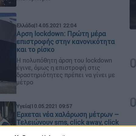
Ελλάδα
|
14.05.2021 22:04
Αρση lockdown: Πρώτη μέρα
επιστροφής στην κανονικότητα
και το ρίσκο
H πολυπόθητη άρση του lockdown
έγινε, όμως η επιστροφή στις
δραστηριότητες πρέπει να γίνει με
μέτρο
Υγεία
|
10.05.2021 09:57
Ερχεται νέα χαλάρωση μέτρων –
Τελειώνουν sms, click away, click
inside