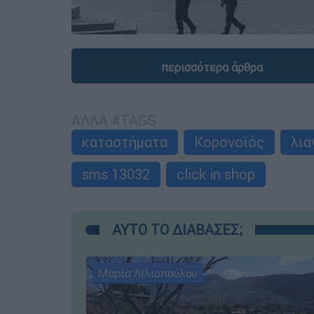
περισσότερα άρθρα
ΑΛΛΑ #TAGS
καταστήματα
Κορονοϊός
λια
sms 13032
click in shop
ΑΥΤΟ ΤΟ ΔΙΑΒΑΣΕΣ;
Μαρία Λιλιοπούλου