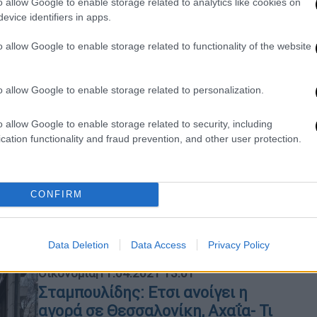
o allow Google to enable storage related to analytics like cookies on
Κ
evice identifiers in apps.
Ε
o allow Google to enable storage related to functionality of the website
o allow Google to enable storage related to personalization.
Ελλάδα
|
12.04.2021 13:25
o allow Google to enable storage related to security, including
Καταστήματα: Πρεμιέρα για
cation functionality and fraud prevention, and other user protection.
Θεσσαλονίκη, Αχαΐα με click away
και click in shop
Παραμένει κλειστή η Κοζάνη
CONFIRM
Data Deletion
Data Access
Privacy Policy
Οικονομία
|
11.04.2021 13:01
Σταμπουλίδης: Ετσι ανοίγει η
αγορά σε Θεσσαλονίκη, Αχαΐα- Τι