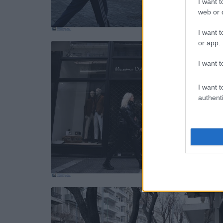
I want t
web or d
I want t
or app.
I want t
I want t
authenti