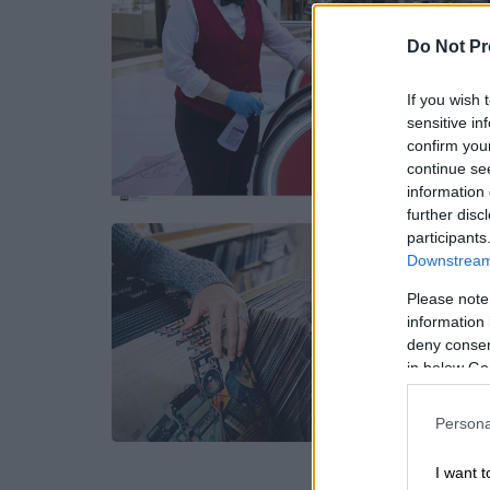
Do Not Pr
If you wish 
sensitive in
confirm you
continue se
information 
further disc
participants
Downstream 
Please note
information 
deny consent
in below Go
Persona
I want t