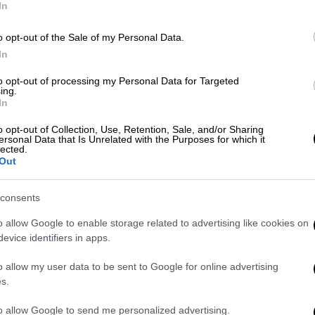
λάβει αρνητική απάντηση
In
ΑΠ
Κ
o opt-out of the Sale of my Personal Data.
Ι
In
Ελλάδα
|
23.04.2021 08:39
Συνεδριάζουν οι ειδικοί για mall,
to opt-out of processing my Personal Data for Targeted
ing.
κέντρα αισθητικής και click inside
In
στη Θεσσαλονίκη
o opt-out of Collection, Use, Retention, Sale, and/or Sharing
ersonal Data that Is Unrelated with the Purposes for which it
Ολα δείχνουν ότι τα mall θα
lected.
επαναλειτουργήσουν από τη Μεγάλη
Out
Δευτέρα
consents
o allow Google to enable storage related to advertising like cookies on
evice identifiers in apps.
o allow my user data to be sent to Google for online advertising
s.
Ελλάδα
|
12.04.2021 13:25
Καταστήματα: Πρεμιέρα για
to allow Google to send me personalized advertising.