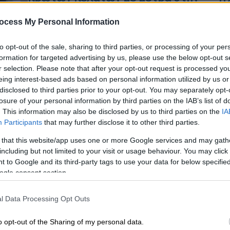
0
πρεμιέρα
ocess My Personal Information
Τόσο οι καταναλωτές όσο και οι
εργαζόμενοι προσαρμόστηκαν
to opt-out of the sale, sharing to third parties, or processing of your per
πλήρως στους υγειονομικούς
formation for targeted advertising by us, please use the below opt-out s
ΑΠ
κανόνες για την επανέναρξη της
r selection. Please note that after your opt-out request is processed y
Π
λειτουργίας των εμπορικών κέντρων
eing interest-based ads based on personal information utilized by us or
σ
disclosed to third parties prior to your opt-out. You may separately opt-
,
losure of your personal information by third parties on the IAB’s list of
Ελλάδα
|
23.04.2021 16:55
. This information may also be disclosed by us to third parties on the
IA
Ανοίγουν mall με ραντεβού και
Participants
that may further disclose it to other third parties.
κέντρα αισθητικής - Click inside
 that this website/app uses one or more Google services and may gath
Με
σε Θεσσαλονίκη
including but not limited to your visit or usage behaviour. You may click 
Μ
 to Google and its third-party tags to use your data for below specifi
To υπουργείο Ανάπτυξης είχε
ogle consent section.
0
εισηγηθεί και τις προηγούμενες
εβδομάδες την επαναλειτουργία τόσο
l Data Processing Opt Outs
των εμπορικών κέντρων όσο και των
κέντρων αισθητικής, ωστόσο είχε
o opt-out of the Sharing of my personal data.