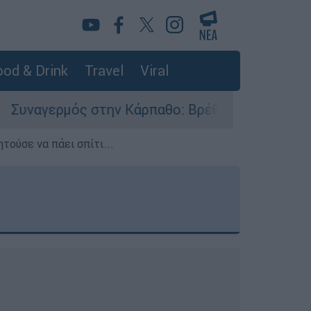
od & Drink
Travel
Viral
την Κάρπαθο: Βρέθηκαν παλιά πυρομαχικά στο Αρ
τούσε να πάει σπίτι...