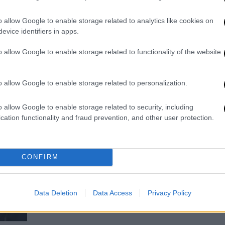
Θεσσαλονίκη, Αχαΐα με click away
και click in shop
o allow Google to enable storage related to analytics like cookies on
evice identifiers in apps.
Παραμένει κλειστή η Κοζάνη
o allow Google to enable storage related to functionality of the website
o allow Google to enable storage related to personalization.
o allow Google to enable storage related to security, including
cation functionality and fraud prevention, and other user protection.
Market
|
05.04.2021 17:23
Public ανοιχτά, μαζί ξανά, με Click
Away και Click inside
CONFIRM
Το δίκτυο καταστημάτων Public
υποδέχεται ξανά τους καταναλωτές,
με απόλυτη ασφάλεια!
Data Deletion
Data Access
Privacy Policy