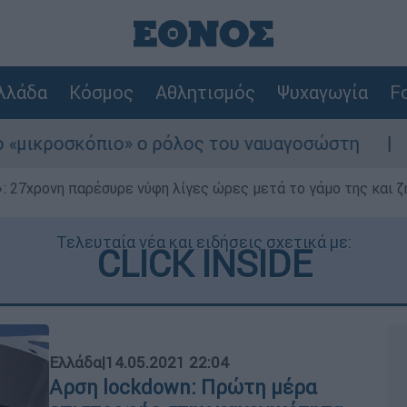
λλάδα
Κόσμος
Αθλητισμός
Ψυχαγωγία
Fo
ο» ο ρόλος του ναυαγοσώστη
Συναγερμός σ
 27χρονη παρέσυρε νύφη λίγες ώρες μετά το γάμο της και ζη
Τελευταία νέα και ειδήσεις σχετικά με:
CLICK INSIDE
Ελλάδα
|
14.05.2021 22:04
Αρση lockdown: Πρώτη μέρα