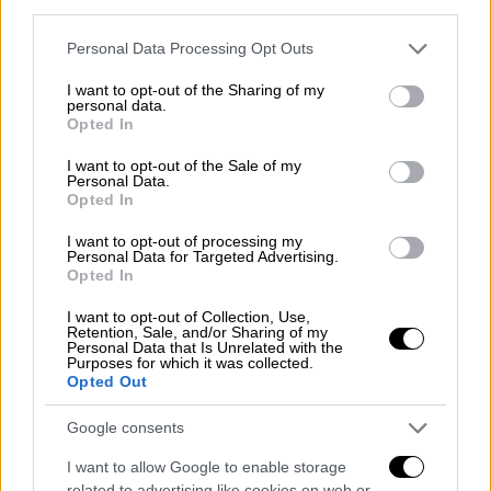
third parties.
Please note that this website/app uses one or more Google
Personal Data Processing Opt Outs
services and may gather and store information including but
Πολιτική
|
02.03.2026 22:51
not limited to your visit or usage behaviour. You may click to
I want to opt-out of the Sharing of my
personal data.
Κατατέθηκαν προς κύρωση στη Βουλή
grant or deny consent to Google and its third-party tags to
Opted In
οι συμβάσεις με τις Chevron και Helleniq
use your data for below specified purposes in below Google
consent section.
για τους υδρογονάνθρακες
I want to opt-out of the Sale of my
Personal Data.
Opted In
Στη Βουλή οι συμβάσεις μίσθωσης για
έρευνα και εκμετάλλευση υδρογονανθράκων
I want to opt-out of processing my
Personal Data for Targeted Advertising.
Opted In
I want to opt-out of Collection, Use,
Retention, Sale, and/or Sharing of my
Personal Data that Is Unrelated with the
Purposes for which it was collected.
Opted Out
Google consents
I want to allow Google to enable storage
related to advertising like cookies on web or