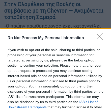
Στην Ολομέλεια της Βουλής οι
συμβάσεις με τη Chevron – Αναμένεται
τοποθέτηση Σαμαρά
-Ο πρώην πρωθυπουργός έχει καταγγείλει
τις συμβάσεις για «δυνητική εκχώρηση των
κυριαρχικών μας δικαιωμάτων»
Do Not Process My Personal Information
If you wish to opt-out of the sale, sharing to third parties, or
processing of your personal or sensitive information for
targeted advertising by us, please use the below opt-out
section to confirm your selection. Please note that after your
opt-out request is processed you may continue seeing
interest-based ads based on personal information utilized by
us or personal information disclosed to third parties prior to
your opt-out. You may separately opt-out of the further
disclosure of your personal information by third parties on the
IAB’s list of downstream participants. This information may
also be disclosed by us to third parties on the
IAB’s List of
Downstream Participants
that may further disclose it to other