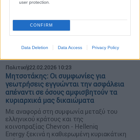
user protection.
CONFIRM
Data Deletion
Data Access
Privacy Policy
Πολιτική
|
22.02.2026 10:23
Μητσοτάκης: Οι συμφωνίες για
γεωτρήσεις εγγυώνται την ασφάλεια
απέναντι σε όσους αμφισβητούν τα
κυριαρχικά μας δικαιώματα
Με αναφορά στη συμφωνία μεταξύ του
ελληνικού κράτους και της
κοινοπραξίας Chevron - Helleniq
Energy ξεκινά η καθιερωμένη κυριακάτικη