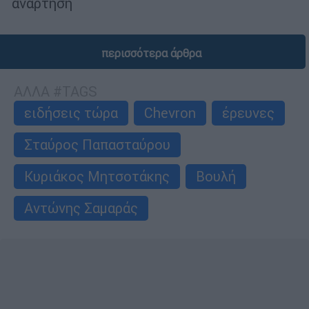
ανάρτηση
περισσότερα άρθρα
ΑΛΛΑ #TAGS
ειδήσεις τώρα
Chevron
έρευνες
Σταύρος Παπασταύρου
Κυριάκος Μητσοτάκης
Βουλή
Αντώνης Σαμαράς