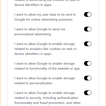
device identifiers in apps.
I want to allow my user data to be sent to
Google for online advertising purposes.
I want to allow Google to send me
Πολιτική
|
26.02.2026 18:11
personalized advertising.
Τσιούτσιας στο OPEN: Ο Σαμαράς
σταθμίζει αν θα κάνει κόμμα - Αμηχανία
I want to allow Google to enable storage
related to analytics like cookies on web or
στην κυβέρνηση και ύβρεις
device identifiers in apps.
«Ο κύριος Σαμαράς δεν κοντράρει τον κύριο
Μητσοτάκη, καταθέτει τις απόψεις για την
I want to allow Google to enable storage
related to functionality of the website or app.
πατρίδα»
I want to allow Google to enable storage
related to personalization.
I want to allow Google to enable storage
related to security, including authentication
functionality and fraud prevention, and other