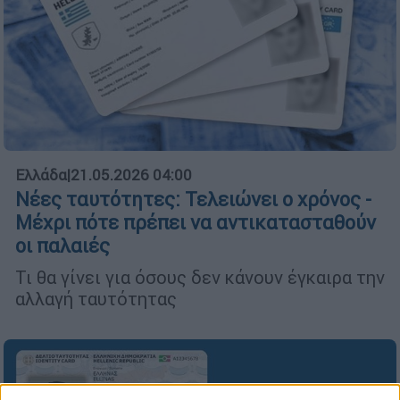
Ελλάδα
|
21.05.2026 04:00
Νέες ταυτότητες: Τελειώνει ο χρόνος -
Μέχρι πότε πρέπει να αντικατασταθούν
οι παλαιές
Τι θα γίνει για όσους δεν κάνουν έγκαιρα την
αλλαγή ταυτότητας