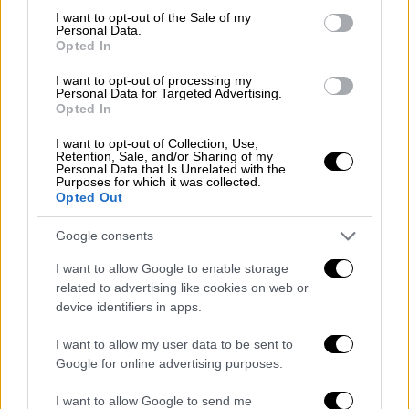
consent section.
I want to opt-out of the Sale of my
Personal Data.
Opted In
I want to opt-out of processing my
Personal Data for Targeted Advertising.
Opted In
I want to opt-out of Collection, Use,
Retention, Sale, and/or Sharing of my
Personal Data that Is Unrelated with the
Purposes for which it was collected.
Opted Out
Google consents
I want to allow Google to enable storage
Ελλάδα
|
15.04.2026 11:25
related to advertising like cookies on web or
device identifiers in apps.
Νέες ταυτότητες: Τελειώνει ο χρόνος
για τις παλαιές - Πού θα βρείτε
I want to allow my user data to be sent to
ραντεβού
Google for online advertising purposes.
Νέο σύστημα από το Υπουργείο
I want to allow Google to send me