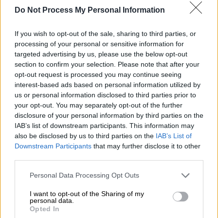
Do Not Process My Personal Information
If you wish to opt-out of the sale, sharing to third parties, or
processing of your personal or sensitive information for
targeted advertising by us, please use the below opt-out
section to confirm your selection. Please note that after your
opt-out request is processed you may continue seeing
interest-based ads based on personal information utilized by
us or personal information disclosed to third parties prior to
your opt-out. You may separately opt-out of the further
disclosure of your personal information by third parties on the
Ελλάδα
|
20.05.2026 12:39
IAB’s list of downstream participants. This information may
Νέες ταυτότητες: Τελειώνει ο χρόνος
also be disclosed by us to third parties on the
IAB’s List of
Downstream Participants
that may further disclose it to other
για τις παλιές - Μέχρι πότε πρέπει να
third parties.
αντικατασταθούν
Please note that this website/app uses one or more Google
Personal Data Processing Opt Outs
Τι θα γίνει για όσους δεν κάνουν έγκαιρα την
services and may gather and store information including but
αλλαγή ταυτότητας
not limited to your visit or usage behaviour. You may click to
I want to opt-out of the Sharing of my
personal data.
grant or deny consent to Google and its third-party tags to
Opted In
use your data for below specified purposes in below Google