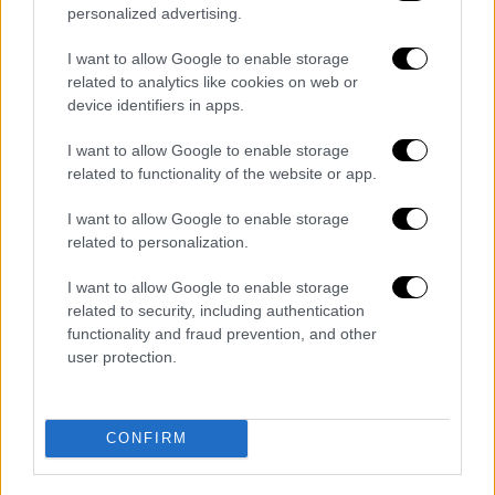
personalized advertising.
I want to allow Google to enable storage
related to analytics like cookies on web or
device identifiers in apps.
I want to allow Google to enable storage
related to functionality of the website or app.
I want to allow Google to enable storage
related to personalization.
I want to allow Google to enable storage
related to security, including authentication
functionality and fraud prevention, and other
user protection.
Ελλάδα
|
30.01.2026 16:57
Ανατροπή ΣτΕ για τα διαβατήρια:
CONFIRM
Μπορούν να εκδοθούν και με παλαιού
τύπου ταυτότητες - Δικαίωση πολίτη