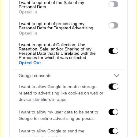
consent section.
I want to opt-out of the Sale of my
Personal Data.
Opted In
I want to opt-out of processing my
Personal Data for Targeted Advertising.
Opted In
Ελλάδα
|
17.04.2024 21:20
I want to opt-out of Collection, Use,
Retention, Sale, and/or Sharing of my
Νέες ταυτότητες: Όσα πρέπει να
Personal Data that Is Unrelated with the
Purposes for which it was collected.
γνωρίζετε για την έκδοση
Opted Out
Πως θα κλείσετε ραντεβού στην πλατφόρμα
Google consents
id.gov.gr
I want to allow Google to enable storage
related to advertising like cookies on web or
device identifiers in apps.
I want to allow my user data to be sent to
Google for online advertising purposes.
I want to allow Google to send me