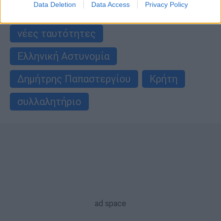
Data Deletion
Data Access
Privacy Policy
ειδήσεις τώρα
ταυτότητες
νέες ταυτότητες
Ελληνική Αστυνομία
Δημήτρης Παπαστεργίου
Κρήτη
συλλαλητήριο