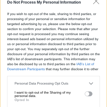
Do Not Process My Personal Information
Ελλάδα
|
04.07.2024 19:17
If you wish to opt-out of the sale, sharing to third parties, or
processing of your personal or sensitive information for
Προσωπικός Αριθμός: Τι είναι και πότε
targeted advertising by us, please use the below opt-out
θα εφαρμοστεί - Αλλαγές στα ραντεβού
section to confirm your selection. Please note that after your
για τις νέες ταυτότητες
opt-out request is processed you may continue seeing
interest-based ads based on personal information utilized by
Τι ανέφερε ο υπουργός Ψηφιακής
us or personal information disclosed to third parties prior to
Διακυβέρνησης για τον Προσωπικό Αριθμό
your opt-out. You may separately opt-out of the further
και τις νέες ταυτότητες
disclosure of your personal information by third parties on the
IAB’s list of downstream participants. This information may
also be disclosed by us to third parties on the
IAB’s List of
Downstream Participants
that may further disclose it to other
third parties.
Please note that this website/app uses one or more Google
Personal Data Processing Opt Outs
services and may gather and store information including but
not limited to your visit or usage behaviour. You may click to
I want to opt-out of the Sharing of my
personal data.
grant or deny consent to Google and its third-party tags to
Opted In
use your data for below specified purposes in below Google