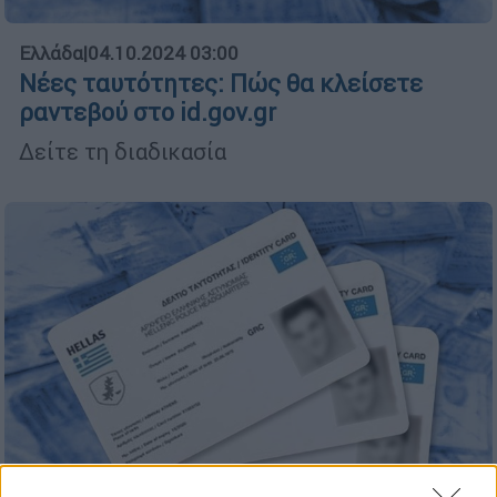
Ελλάδα
|
04.10.2024 03:00
Νέες ταυτότητες: Πώς θα κλείσετε
ραντεβού στο id.gov.gr
Δείτε τη διαδικασία