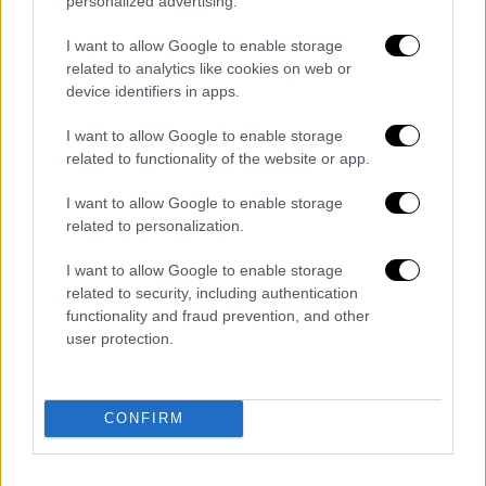
personalized advertising.
I want to allow Google to enable storage
related to analytics like cookies on web or
device identifiers in apps.
I want to allow Google to enable storage
related to functionality of the website or app.
Ελλάδα
|
17.02.2024 08:25
I want to allow Google to enable storage
Ποιες νέες δυνατότητές προστίθενται
related to personalization.
στο Gov.gr Wallet - Πώς χρησιμοποιείται
I want to allow Google to enable storage
Μέχρι σήμερα στο Gov.gr Wallet έχουν
related to security, including authentication
εκδοθεί και αποθηκευτεί 2.296.150 δελτία
functionality and fraud prevention, and other
αστυνομικής ταυτότητας
user protection.
περισσότερα άρθρα
CONFIRM
ΑΛΛΑ #TAGS