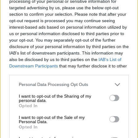
processing of your personal or sensitive information for
Τοποθετήθηκε το ψηφιδωτό του Βασίλη
targeted advertising by us, please use the below opt-out
Τσιτσάνη στο ομώνυμο μουσείο (pics)
section to confirm your selection. Please note that after your
opt-out request is processed you may continue seeing
Για τη δημιουργία του χρειάστηκαν χιλιάδες
interest-based ads based on personal information utilized by
ψηφίδες ενώ καταλαμβάνει έκταση 18
us or personal information disclosed to third parties prior to
τετραγωνικών μέτρων
your opt-out. You may separately opt-out of the further
disclosure of your personal information by third parties on the
IAB’s list of downstream participants. This information may
also be disclosed by us to third parties on the
IAB’s List of
Downstream Participants
that may further disclose it to other
third parties.
Please note that this website/app uses one or more Google
Personal Data Processing Opt Outs
services and may gather and store information including but
not limited to your visit or usage behaviour. You may click to
I want to opt-out of the Sharing of my
personal data.
grant or deny consent to Google and its third-party tags to
Opted In
use your data for below specified purposes in below Google
consent section.
I want to opt-out of the Sale of my
Personal Data.
Opted In