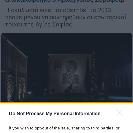
Η σκαλωσιά είχε τοποθετηθεί το 2013
προκειμένου να συντηρηθούν οι εσωτερικοί
τοίχοι της Αγίας Σοφίας
Do Not Process My Personal Information
Μουσική
|
26.12.2019 13:57
If you wish to opt-out of the sale, sharing to third parties, or