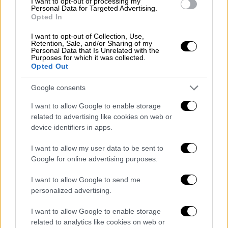
I want to opt-out of processing my
Personal Data for Targeted Advertising.
Πολιτισμός
|
02.12.2019 10:44
Opted In
Νικόπολη: Τα μυστικά του θησαυρού με
I want to opt-out of Collection, Use,
τον θεό Διόνυσο
Retention, Sale, and/or Sharing of my
Personal Data that Is Unrelated with the
Ένα μοναδικό ψηφιδωτό με παράσταση του
Purposes for which it was collected.
Opted Out
θεού Διόνυσου σε βρεφική ηλικία
αποκαλύφθηκε στην έπαυλη του Μάνιου
Google consents
Αντωνίνου στον αρχαιολκογικό χώρο της
Νικόπολης Πρέβεζας. Χρονολογείται στον
I want to allow Google to enable storage
3ο μ.Χ. αιώνα. Εντυπωσιάζουν τα ρωμαϊκά
related to advertising like cookies on web or
device identifiers in apps.
ψηφιδωτά της Ηπείρου.
I want to allow my user data to be sent to
ΑΛΛΑ #TAGS
Google for online advertising purposes.
ειδήσεις τώρα
Συρία
βίντεο
I want to allow Google to send me
Τρίκαλα
Ναζί
Αγία Σοφία
personalized advertising.
I want to allow Google to enable storage
αρχαιολόγοι
related to analytics like cookies on web or