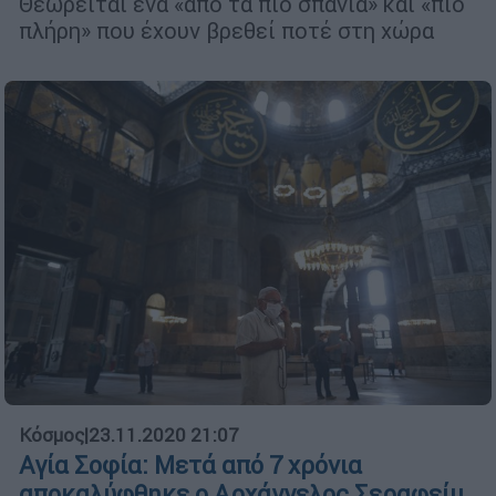
Θεωρείται ένα «από τα πιο σπάνια» και «πιο
πλήρη» που έχουν βρεθεί ποτέ στη χώρα
Κόσμος
|
23.11.2020 21:07
Αγία Σοφία: Μετά από 7 χρόνια
αποκαλύφθηκε ο Αρχάγγελος Σεραφείμ