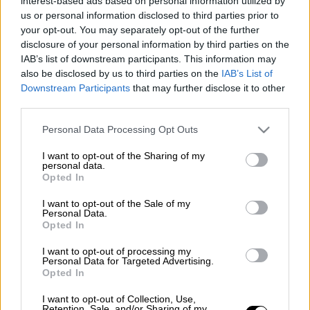
interest-based ads based on personal information utilized by
ΑΛΛΑ #TAGS
us or personal information disclosed to third parties prior to
Λευτέρης Αυγενάκης
your opt-out. You may separately opt-out of the further
disclosure of your personal information by third parties on the
στημένοι αγώνες
Σύμβαση Macolin
IAB’s list of downstream participants. This information may
also be disclosed by us to third parties on the
IAB’s List of
Downstream Participants
that may further disclose it to other
third parties.
Please note that this website/app uses one or more Google
Personal Data Processing Opt Outs
services and may gather and store information including but
not limited to your visit or usage behaviour. You may click to
I want to opt-out of the Sharing of my
personal data.
grant or deny consent to Google and its third-party tags to
Opted In
use your data for below specified purposes in below Google
consent section.
I want to opt-out of the Sale of my
Personal Data.
Opted In
I want to opt-out of processing my
Personal Data for Targeted Advertising.
Opted In
I want to opt-out of Collection, Use,
Retention, Sale, and/or Sharing of my