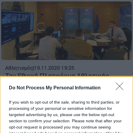
Αθλητισμός
|
19.11.2020 19:25
Την Εθνική Πλατφόρμα Αθλητικής
Ακεραιότητας παρουσίασε o Αυγενάκης
Do Not Process My Personal Information
«Ολοι οι αρμόδιοι φορείς και οι Αρχές του
κράτους ενώνουν τις δυνάμεις τους» στη
If you wish to opt-out of the sale, sharing to third parties, or
μάχη κατά των χειραγωγημένων αγώνων,
processing of your personal or sensitive information for
ενός «παγκοσμίου φαινομένου» δήλωσε ο
targeted advertising by us, please use the below opt-out
section to confirm your selection. Please note that after your
υφυπουργός Αθλητισμού
opt-out request is processed you may continue seeing