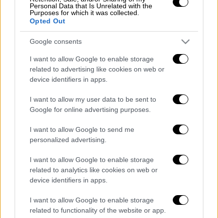
Personal Data that Is Unrelated with the
Purposes for which it was collected.
POPULAR VIDEOS
Opted Out
Google consents
Κεντρικό...
|
06.08.2026 20:05
I want to allow Google to enable storage
Κεντρικό δελτίο ειδήσεων 06/08/2026
related to advertising like cookies on web or
device identifiers in apps.
I want to allow my user data to be sent to
Google for online advertising purposes.
Ώρα Ελλάδος...
|
07.08.2026 09:59
Ώρα Ελλάδος 07/08/2026
I want to allow Google to send me
personalized advertising.
I want to allow Google to enable storage
related to analytics like cookies on web or
Ώρα Ελλάδος...
|
07.08.2026 08:28
device identifiers in apps.
Τουρκία: Υπερπτήσεις πάνω από
I want to allow Google to enable storage
ελληνικά νησιά και παραβιάσεις
related to functionality of the website or app.