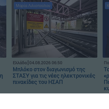
Μαρία Λιλιοπούλου
Κ
Ελλάδα
┋
04.08.2026 06:50
Πο
Μπλόκο στον διαγωνισμό της
Τα
 η
ΣΤΑΣΥ για τις νέες ηλεκτρονικές
«ρ
πινακίδες του ΗΣΑΠ
Πο
κ