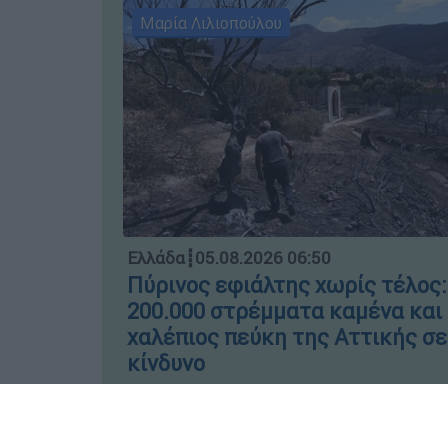
Μαρία Λιλιοπούλου
Ελλάδα
┋
05.08.2026 06:50
Πύρινος εφιάλτης χωρίς τέλος:
200.000 στρέμματα καμένα και
χαλέπιος πεύκη της Αττικής σε
κίνδυνο