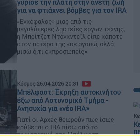
γύρισε την πλάτη στην άνετη ζωή
για να φτιάχνει βόμβες για τον IRA
«Εγκέφαλος» μιας από τις
μεγαλύτερες ληστείες έργων τέχνης,
η Μπρίτζετ Ντάγκντεϊλ είπε κάποτε
στον πατέρα της «σε αγαπώ, αλλά
μισώ ό,τι εκπροσωπείς»
Κόσμος
|
26.04.2026 20:31
Μπέλφαστ: Έκρηξη αυτοκινήτου
έξω από Αστυνομικό Τμήμα -
Ανησυχία για «νέο IRA»
Κε
Γιατί οι Αρχές θεωρούν πως ίσως
Κ
κρύβεται ο IRA πίσω από το
0
περιστατικό στο Μπέλφαστ