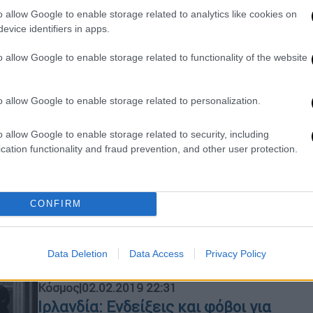
o allow Google to enable storage related to analytics like cookies on
evice identifiers in apps.
o allow Google to enable storage related to functionality of the website
Κόσμος
|
28.04.2019 16:11
Βρετανία: Ο Νέος IRA λέει ότι
o allow Google to enable storage related to personalization.
επωφελείται από το Brexit
o allow Google to enable storage related to security, including
Σύμφωνα με την Sunday Times,
cation functionality and fraud prevention, and other user protection.
χρειάστηκαν μήνες για να οργανωθεί
η συνέντευξη μέσω μυστικών επαφών
με εθνικιστές
CONFIRM
Data Deletion
Data Access
Privacy Policy
Κόσμος
|
02.02.2019 22:31
Ιρλανδία: Ενδείξεις και φόβοι για