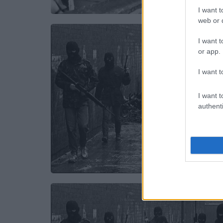
I want t
web or d
I want t
or app.
I want t
I want t
authenti