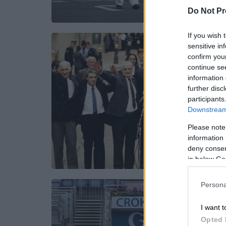
Do Not Pr
If you wish 
sensitive in
confirm you
continue se
information 
further disc
participants
Downstream 
Please note
information 
deny consent
in below Go
Persona
I want t
Opted 