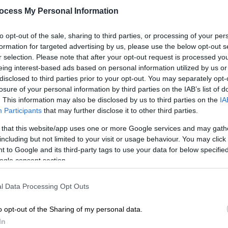
ocess My Personal Information
Ώρ
to opt-out of the sale, sharing to third parties, or processing of your per
Σαν Σήμερα
|
14.03.2025 00:00
formation for targeted advertising by us, please use the below opt-out s
Ώ
Η Δίκη των 6 του Μπέρμιγχαμ: η
r selection. Please note that after your opt-out request is processed y
φυλάκισή τους και η αθώωσή 16
eing interest-based ads based on personal information utilized by us or
disclosed to third parties prior to your opt-out. You may separately opt-
χρόνια μετά – Μεγάλη
losure of your personal information by third parties on the IAB’s list of
αποζημίωση για την άδικη
Ώρ
. This information may also be disclosed by us to third parties on the
IA
καταδίκη
Ώ
Participants
that may further disclose it to other third parties.
Η Δίκη και καταδίκη των Έξι, πονάει
 that this website/app uses one or more Google services and may gath
ακόμα όσους ενεπλάκησαν και
including but not limited to your visit or usage behaviour. You may click 
 to Google and its third-party tags to use your data for below specifi
βρίσκονται πάνω στη Γη...
ogle consent section.
ΑΠ
Λ
l Data Processing Opt Outs
Σαν Σήμερα
|
21.11.2021 00:10
δ
Δυο γήπεδα και δυο σοβαρά
o opt-out of the Sharing of my personal data.
γεγονότα με απόσταση 53 χρόνων
In