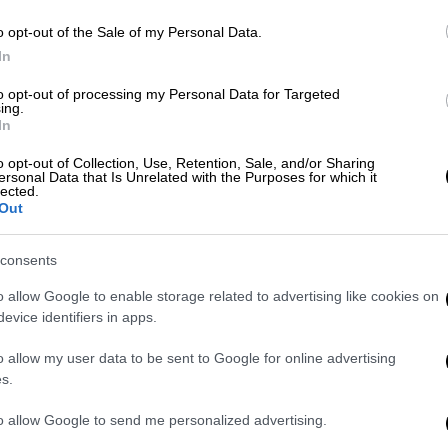
το ένα από το άλλο
Ώρ
o opt-out of the Sale of my Personal Data.
Δουβλίνο 1920, Σαντιάγκο 1973: Δυο
Ώ
In
ποδοσφαιρικοί αγώνες έμειναν στην
Ιστορία: Ο πρώτος για τους νεκρούς
to opt-out of processing my Personal Data for Targeted
ing.
του, ο δέυτερος για τους απόντες
In
του...
o opt-out of Collection, Use, Retention, Sale, and/or Sharing
ersonal Data that Is Unrelated with the Purposes for which it
lected.
Out
Κόσμος
|
18.11.2020 17:19
consents
Μπέρμιγχαμ: Συνελήφθη άνδρας
για τις βομβιστικές επιθέσεις σε
o allow Google to enable storage related to advertising like cookies on
evice identifiers in apps.
παμπ το 1974
Πρόκειται για 65χρονο άνδρα ο
o allow my user data to be sent to Google for online advertising
s.
οποίος συνελήφθη στο Μπέλφαστ
της Ιρλανδίας στο πλαίσιο του
to allow Google to send me personalized advertising.
αντιτρομοκρατικού νόμου