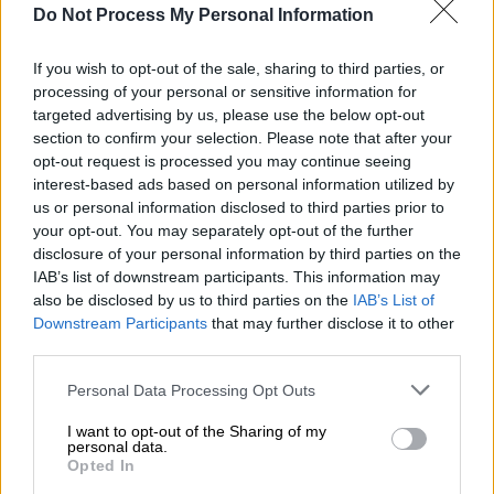
Do Not Process My Personal Information
If you wish to opt-out of the sale, sharing to third parties, or
processing of your personal or sensitive information for
targeted advertising by us, please use the below opt-out
section to confirm your selection. Please note that after your
opt-out request is processed you may continue seeing
Auto
|
05.10.2020 21:55
interest-based ads based on personal information utilized by
us or personal information disclosed to third parties prior to
ΟΟΣΑ: Να αυξηθεί η φορολογία των
your opt-out. You may separately opt-out of the further
diesel που κυκλοφορούν στην Ελλάδα
disclosure of your personal information by third parties on the
IAB’s list of downstream participants. This information may
«Πράσινα» διόδια και αυξημένα τέλη
also be disclosed by us to third parties on the
IAB’s List of
κυκλοφορίας για τα οχήματα που ρυπαίνουν
Downstream Participants
that may further disclose it to other
εντάσσονται στις προτάσεις του
third parties.
Οργανισμού
Please note that this website/app uses one or more Google
Personal Data Processing Opt Outs
services and may gather and store information including but
not limited to your visit or usage behaviour. You may click to
I want to opt-out of the Sharing of my
personal data.
grant or deny consent to Google and its third-party tags to
Opted In
use your data for below specified purposes in below Google