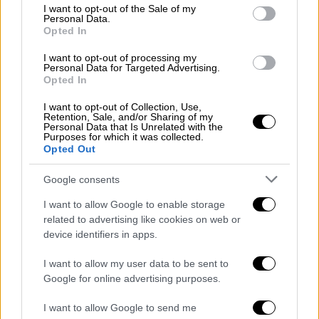
consent section.
I want to opt-out of the Sale of my
Personal Data.
Opted In
I want to opt-out of processing my
Personal Data for Targeted Advertising.
Opted In
I want to opt-out of Collection, Use,
Retention, Sale, and/or Sharing of my
Personal Data that Is Unrelated with the
Purposes for which it was collected.
Opted Out
Auto
|
19.02.2020 09:57
Google consents
Ρώμη και Παρίσι απαγορεύουν τα
ρυπογόνα πετρελαιοκίνητα οχημάτα
I want to allow Google to enable storage
related to advertising like cookies on web or
Αντίστοιχα, η Αθήνα διατηρεί την
device identifiers in apps.
απαγόρευση κυκλοφορίας των
πετρελαιοκίνητων ελαφρών οχημάτων Euro
I want to allow my user data to be sent to
4 και πριν από αυτά
Google for online advertising purposes.
ΑΛΛΑ #TAGS
I want to allow Google to send me