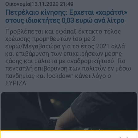
Οικονομία
|
13.11.2020 21:49
Πετρέλαιο κίνησης: Ερχεται «χαράτσι»
στους ιδιοκτήτες 0,03 ευρώ ανά λίτρο
Προβλέπεται και εφάπαξ έκτακτο τέλος
χρέωσης προμηθευτών ίσο με 2
ευρώ/Mεγαβατώρα για το έτος 2021 αλλά
και επιβάρυνση των επιχειρήσεων μέσης
τάσης και μάλιστα με αναδρομική ισχύ. Για
πενταπλή επιβάρυνση των πολιτών εν μέσω
πανδημίας και lockdown κάνει λόγο ο
ΣΥΡΙΖΑ