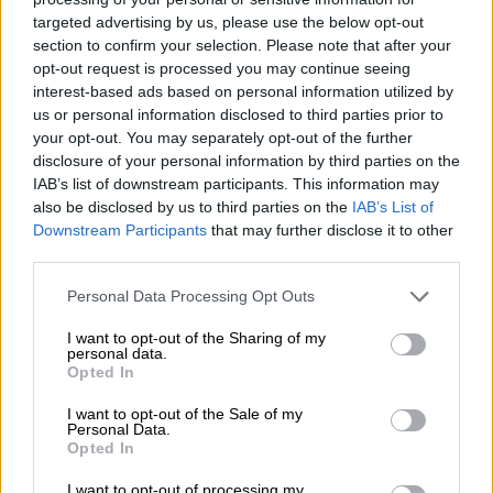
targeted advertising by us, please use the below opt-out
section to confirm your selection. Please note that after your
opt-out request is processed you may continue seeing
interest-based ads based on personal information utilized by
Πολιτική
|
06.11.2020 09:37
us or personal information disclosed to third parties prior to
Φωτήλας για την επίθεση με μολότοφ
your opt-out. You may separately opt-out of the further
στο αμάξι του: «Ήθελαν να
disclosure of your personal information by third parties on the
τρομοκρατήσουν»
IAB’s list of downstream participants. This information may
also be disclosed by us to third parties on the
IAB’s List of
«Τέσσερις κουκουλοφόροι έσπασαν το
Downstream Participants
that may further disclose it to other
τζάμι και πέταξαν μολότοφ», δήλωσε στο
third parties.
OPEN TV ο Ιάσων Φωτήλας
Please note that this website/app uses one or more Google
Personal Data Processing Opt Outs
services and may gather and store information including but
not limited to your visit or usage behaviour. You may click to
I want to opt-out of the Sharing of my
personal data.
grant or deny consent to Google and its third-party tags to
Opted In
use your data for below specified purposes in below Google
consent section.
I want to opt-out of the Sale of my
Personal Data.
Opted In
I want to opt-out of processing my