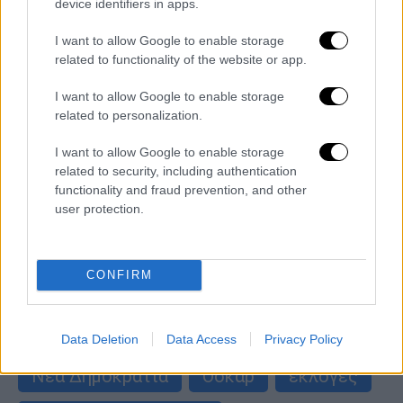
device identifiers in apps.
I want to allow Google to enable storage
related to functionality of the website or app.
I want to allow Google to enable storage
related to personalization.
I want to allow Google to enable storage
Απόψεις
|
20.03.2019 15:03
related to security, including authentication
Οι προχωρηµένες απόψεις του Ιάσονα
functionality and fraud prevention, and other
user protection.
Τον Ιάσονα Φωτήλα δεν τον είχα εντοπίσει!
Είχε απασχολήσει την επικαιρότητα πριν
από δύο χρονάκια
CONFIRM
ΑΛΛΑ #TAGS
ειδήσεις τώρα
Πάτρα
μολότοφ
Data Deletion
Data Access
Privacy Policy
Νέα Δημοκρατία
Όσκαρ
εκλογές