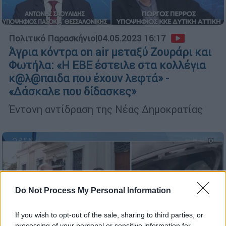
Πολιτικό Παρασκήνιο
|
04.05.2023 16:17
Άγρια κόντρα on air μεταξύ Ζουράρι και
Φωτήλα: «Η ΕΒΕ έστειλε στα κολλέγια
κ@λ@παιδα που έχουν λεφτά» -
«Δάσκαλε που δίδασκες»
Έντονη αντίδραση της Νέας Δημοκρατίας
Do Not Process My Personal Information
If you wish to opt-out of the sale, sharing to third parties, or
processing of your personal or sensitive information for