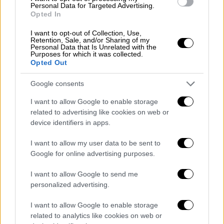
Personal Data for Targeted Advertising.
Opted In
I want to opt-out of Collection, Use,
Retention, Sale, and/or Sharing of my
Personal Data that Is Unrelated with the
Purposes for which it was collected.
Opted Out
Πολιτική
|
06.11.2020 00:35
Google consents
Πάτρα: Βόμβα μολότοφ στο αυτοκίνητο
του βουλευτή της ΝΔ Ιάσονα Φωτήλα
I want to allow Google to enable storage
related to advertising like cookies on web or
Οι δράστες έσπασαν το τζάμι του
device identifiers in apps.
αυτοκινήτου και το περιέλουσαν με
εύφλεκτο υλικό
I want to allow my user data to be sent to
Google for online advertising purposes.
I want to allow Google to send me
personalized advertising.
I want to allow Google to enable storage
related to analytics like cookies on web or